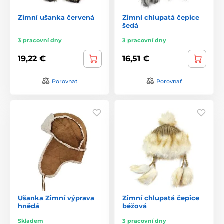
Zimní ušanka červená
Zimní chlupatá čepice
šedá
3 pracovní dny
3 pracovní dny
19,22 €
16,51 €
Porovnať
Porovnať
Ušanka Zimní výprava
Zimní chlupatá čepice
hnědá
béžová
Skladem
3 pracovní dny