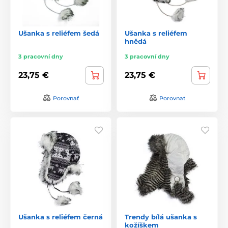
Ušanka s reliéfem šedá
Ušanka s reliéfem
hnědá
3 pracovní dny
3 pracovní dny
23,75 €
23,75 €
Porovnať
Porovnať
Ušanka s reliéfem černá
Trendy bílá ušanka s
kožíškem