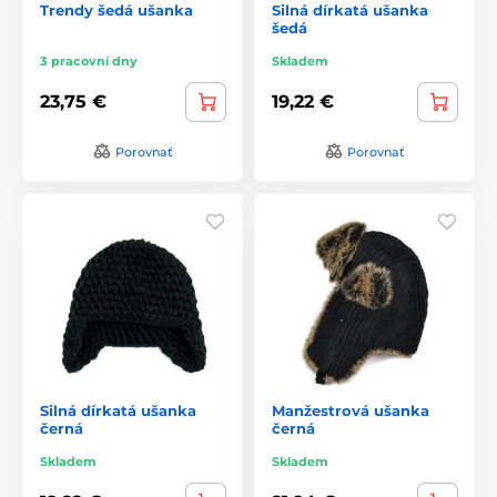
Trendy šedá ušanka
Silná dírkatá ušanka
šedá
3 pracovní dny
Skladem
23,75 €
19,22 €
Porovnať
Porovnať
Silná dírkatá ušanka
Manžestrová ušanka
černá
černá
Skladem
Skladem