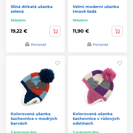
Silná dírkatá ušanka
Velmi moderní ušanka
zelená
tmavě šedá
Skladem
Skladem
19,22 €
11,90 €
Porovnať
Porovnať
Kolorovaná ušanka
Kolorovaná ušanka
šachovnice v modrých
šachovnice v růžových
barvách
odstínech
3 pracovní dny
3 pracovní dny