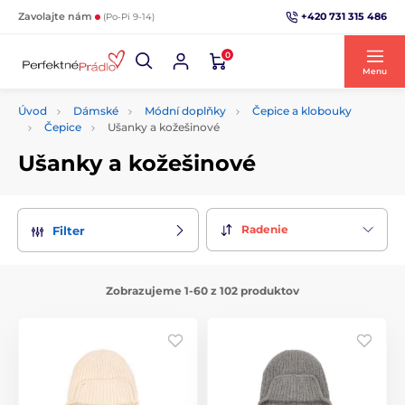
+420 731 315 486
Zavolajte nám
(Po-Pi 9-14)
0
Menu
Úvod
Dámské
Módní doplňky
Čepice a klobouky
Čepice
Ušanky a kožešinové
Ušanky a kožešinové
Radenie
Filter
Zobrazujeme 1-60 z 102 produktov