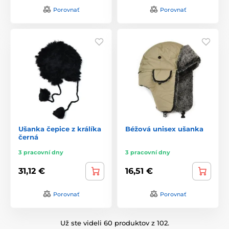
Porovnať
Porovnať
Ušanka čepice z králíka
Béžová unisex ušanka
černá
3 pracovní dny
3 pracovní dny
31,12 €
16,51 €
Porovnať
Porovnať
Už ste videli 60 produktov z 102.