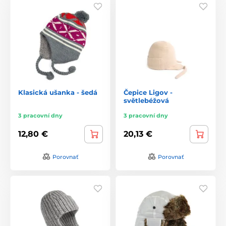
Klasická ušanka - šedá
Čepice Ligov -
světlebéžová
3 pracovní dny
3 pracovní dny
12,80 €
20,13 €
Porovnať
Porovnať