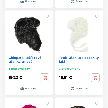
Porovnať
Porovnať
Chlupatá kožíšková
Teplá ušanka s copánky
ušanka tmavá
bílá
3 pracovní dny
3 pracovní dny
19,22 €
16,51 €
Porovnať
Porovnať