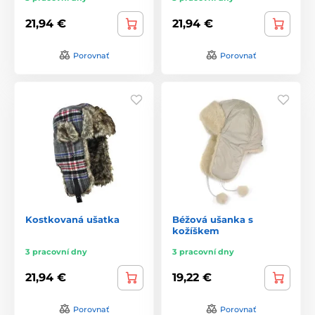
21,94 €
21,94 €
Porovnať
Porovnať
Kostkovaná ušatka
Béžová ušanka s
kožíškem
3 pracovní dny
3 pracovní dny
21,94 €
19,22 €
Porovnať
Porovnať