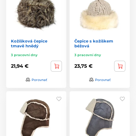
Kožíšková čepice
Čepice s kožíškem
tmavě hnědý
béžová
3 pracovní dny
3 pracovní dny
21,94 €
23,75 €
Porovnať
Porovnať