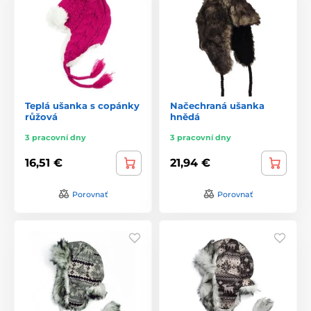
Teplá ušanka s copánky
Načechraná ušanka
růžová
hnědá
3 pracovní dny
3 pracovní dny
16,51 €
21,94 €
Porovnať
Porovnať