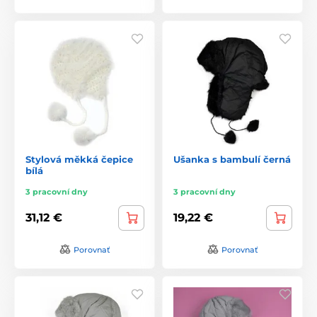
Stylová měkká čepice
Ušanka s bambulí černá
bílá
3 pracovní dny
3 pracovní dny
31,12 €
19,22 €
Porovnať
Porovnať