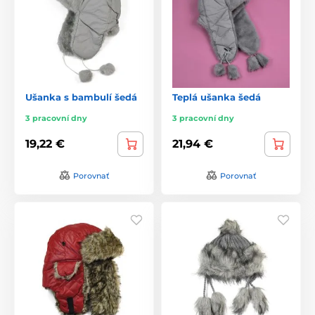
Ušanka s bambulí šedá
Teplá ušanka šedá
3 pracovní dny
3 pracovní dny
19,22 €
21,94 €
Porovnať
Porovnať