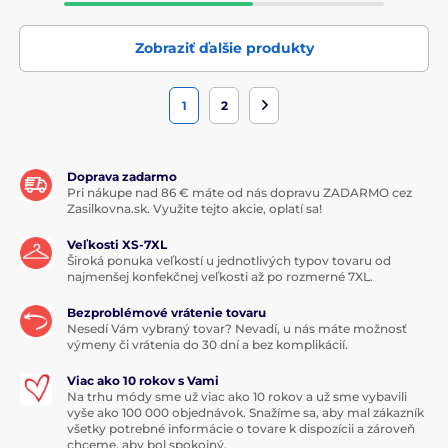
Zobraziť ďalšie produkty
1
2
Doprava zadarmo
Pri nákupe nad 86 € máte od nás dopravu ZADARMO cez
Zasilkovna.sk. Využite tejto akcie, oplatí sa!
Veľkosti XS-7XL
Široká ponuka veľkostí u jednotlivých typov tovaru od
najmenšej konfekčnej veľkosti až po rozmerné 7XL.
Bezproblémové vrátenie tovaru
Nesedí Vám vybraný tovar? Nevadí, u nás máte možnosť
výmeny či vrátenia do 30 dní a bez komplikácií.
Viac ako 10 rokov s Vami
Na trhu módy sme už viac ako 10 rokov a už sme vybavili
vyše ako 100 000 objednávok. Snažíme sa, aby mal zákazník
všetky potrebné informácie o tovare k dispozícii a zároveň
chceme, aby bol spokojný.