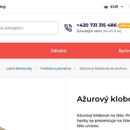
log
EUR
+420 731 315 486
offline
t, kategóriu
Zavolajte nám
(Po-Pi 9-14)
Dětské
Bytov
Letní klobouky
Fedora a panama
Ažurový klobouk se stuhou
Ažurový klob
Ažurový klobouk na léto. Pr
hezky se prezentuje na hla
léto unisex.