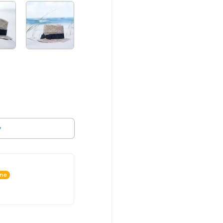
v
ine