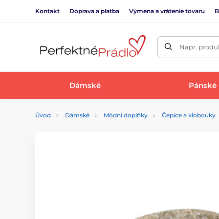
Kontakt
Doprava a platba
Výmena a vrátenie tovaru
B
Napr. produk
Dámské
Pánské
Úvod
Dámské
Módní doplňky
Čepice a klobouky