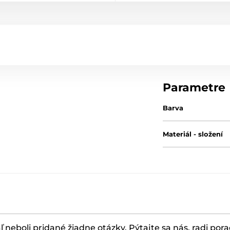
Parametre
Barva
Materiál - složení
ľ neboli pridané žiadne otázky. Pýtajte sa nás, radi por