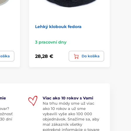
Lehký klobouk fedora
Kl
3 pracovní dny
3 
28,28 €
23
ošíka
Do košíka
nie
Viac ako 10 rokov s Vami
Na trhu módy sme už viac
ovar?
ako 10 rokov a už sme
ožnosť
vybavili vyše ako 100 000
 30 dní
objednávok. Snažíme sa, aby
mal zákazník všetky
potrebné informácie o tovare