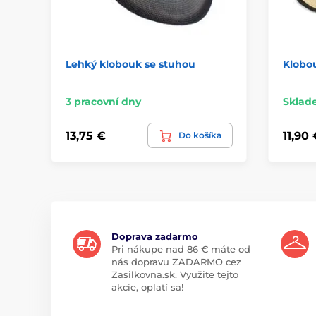
Lehký klobouk se stuhou
Klobo
3 pracovní dny
Sklad
13,75 €
11,90 
Do košíka
Doprava zadarmo
Pri nákupe nad 86 € máte od
nás dopravu ZADARMO cez
Zasilkovna.sk. Využite tejto
akcie, oplatí sa!