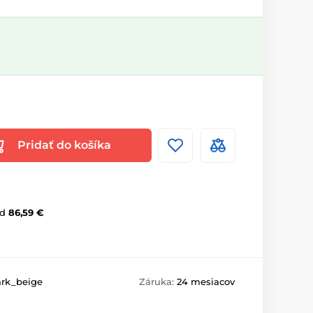
Pridať do košíka
d
86,59 €
ark_beige
Záruka:
24 mesiacov