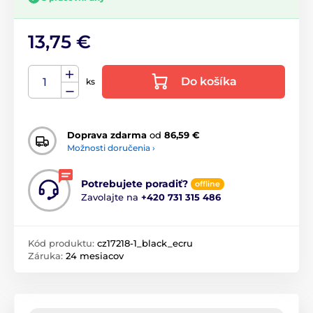
13,75 €
Do košíka
ks
Doprava zdarma
od
86,59 €
Možnosti doručenia ›
Potrebujete poradiť?
offline
Zavolajte na
+420 731 315 486
Kód produktu:
cz17218-1_black_ecru
Záruka:
24 mesiacov