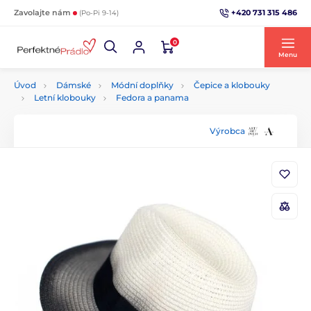
+420 731 315 486
Zavolajte nám
(Po-Pi 9-14)
0
Menu
Úvod
Dámské
Módní doplňky
Čepice a klobouky
Letní klobouky
Fedora a panama
Výrobca