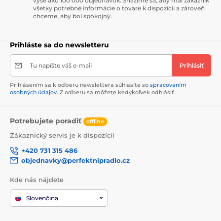
vyše ako 100 000 objednávok. Snažíme sa, aby mal zákazník
všetky potrebné informácie o tovare k dispozícii a zároveň
chceme, aby bol spokojný.
Prihláste sa do newsletteru
Tu napíšte váš e-mail
Prihlásiť
Prihlásením sa k odberu newslettera súhlasíte so
spracovaním
osobných údajov
. Z odberu sa môžete kedykoľvek odhlásiť.
Potrebujete poradiť
offline
Zákaznický servis je k dispozícii
+420 731 315 486
objednavky@perfektnipradlo.cz
Kde nás nájdete
Slovenčina