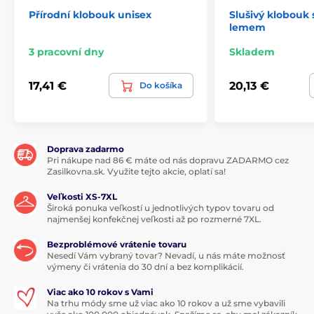
Přírodní klobouk unisex
Slušivý klobouk 
lemem
3 pracovní dny
Skladem
17,41 €
20,13 €
Do košíka
Doprava zadarmo
Pri nákupe nad 86 € máte od nás dopravu ZADARMO cez
Zasilkovna.sk. Využite tejto akcie, oplatí sa!
Veľkosti XS-7XL
Široká ponuka veľkostí u jednotlivých typov tovaru od
najmenšej konfekčnej veľkosti až po rozmerné 7XL.
Bezproblémové vrátenie tovaru
Nesedí Vám vybraný tovar? Nevadí, u nás máte možnosť
výmeny či vrátenia do 30 dní a bez komplikácií.
Viac ako 10 rokov s Vami
Na trhu módy sme už viac ako 10 rokov a už sme vybavili