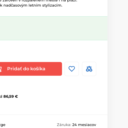
se zároveň v rozpáleném městě i na pláži.
í k nadčasovým letním stylizacím.
Pridať do košíka
d
86,59 €
ige
Záruka:
24 mesiacov