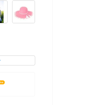
v
ine