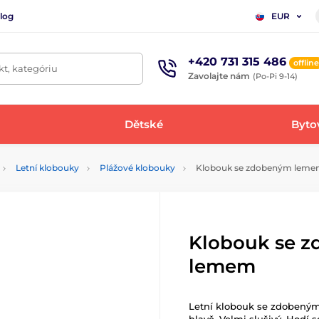
log
EUR
+420 731 315 486
offline
t, kategóriu
Zavolajte nám
(Po-Pi 9-14)
Dětské
Bytov
Letní klobouky
Plážové klobouky
Klobouk se zdobeným lem
Klobouk se 
lemem
Letní klobouk se zdobeným