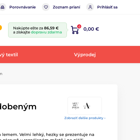
Porovnávanie
Zoznam prianí
Prihlásiť sa
0
Nakúpte ešte za
86,59 €
0,00 €
a získajte
dopravu zdarma
ý textil
Výprodej
em
zdobeným
Zobraziť ďalšie produkty ›
 lemem. Velmi lehký, hezky se prezentuje na