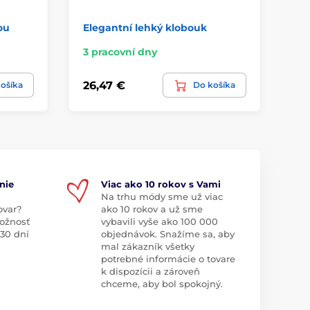
ou
Elegantní lehký klobouk
Ve
3 pracovní dny
3 
26,47 €
17
ošíka
Do košíka
nie
Viac ako 10 rokov s Vami
Na trhu módy sme už viac
ovar?
ako 10 rokov a už sme
ožnosť
vybavili vyše ako 100 000
 30 dní
objednávok. Snažíme sa, aby
mal zákazník všetky
potrebné informácie o tovare
k dispozícii a zároveň
chceme, aby bol spokojný.