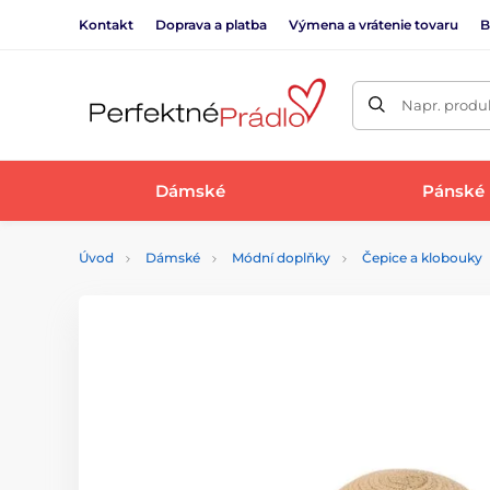
Kontakt
Doprava a platba
Výmena a vrátenie tovaru
B
Napr. produk
Dámské
Pánské
Úvod
Dámské
Módní doplňky
Čepice a klobouky