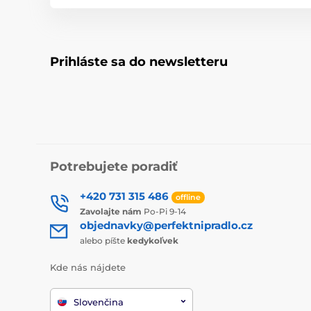
Prihláste sa do newsletteru
Potrebujete poradiť
+420 731 315 486
offline
Zavolajte nám
Po-Pi 9-14
objednavky@perfektnipradlo.cz
alebo píšte
kedykoľvek
Kde nás nájdete
Slovenčina