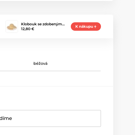
Klobouk se zdobeným…
K nákupu
12,80 €
béžová
adíme