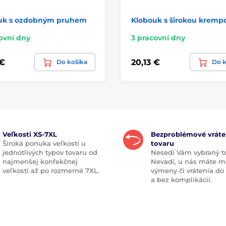
uk s ozdobným pruhem
Klobouk s širokou kremp
ovní dny
3 pracovní dny
 €
20,13 €
Do košíka
Do k
Veľkosti XS-7XL
Bezproblémové vráte
Široká ponuka veľkostí u
tovaru
jednotlivých typov tovaru od
Nesedí Vám vybraný t
najmenšej konfekčnej
Nevadí, u nás máte m
veľkosti až po rozmerné 7XL.
výmeny či vrátenia do
a bez komplikácií.