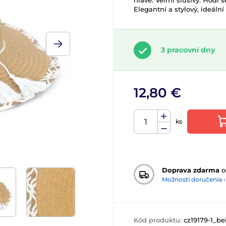
hlavě. Velmi slušivý. Hodí 
Elegantní a stylový, ideáln
3 pracovní dny
12,80 €
ks
Doprava zdarma
o
Možnosti doručenia ›
Kód produktu:
cz19179-1_be