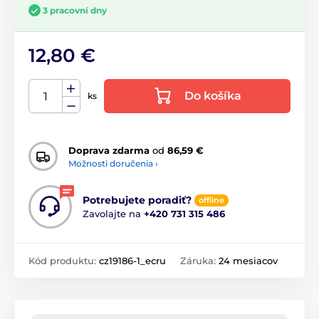
3 pracovní dny
12,80 €
Do košíka
ks
Doprava zdarma
od
86,59 €
Možnosti doručenia ›
Potrebujete poradiť?
offline
Zavolajte na
+420 731 315 486
Kód produktu:
cz19186-1_ecru
Záruka:
24 mesiacov