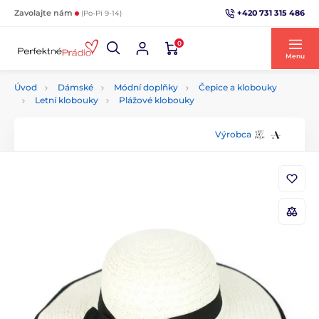
+420 731 315 486
Zavolajte nám
(Po-Pi 9-14)
0
Menu
Úvod
Dámské
Módní doplňky
Čepice a klobouky
Letní klobouky
Plážové klobouky
Výrobca