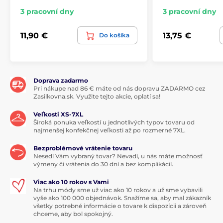
3 pracovní dny
3 pracovní dny
11,90 €
13,75 €
Do košíka
Doprava zadarmo
Pri nákupe nad 86 € máte od nás dopravu ZADARMO cez
Zasilkovna.sk. Využite tejto akcie, oplatí sa!
Veľkosti XS-7XL
Široká ponuka veľkostí u jednotlivých typov tovaru od
najmenšej konfekčnej veľkosti až po rozmerné 7XL.
Bezproblémové vrátenie tovaru
Nesedí Vám vybraný tovar? Nevadí, u nás máte možnosť
výmeny či vrátenia do 30 dní a bez komplikácií.
Viac ako 10 rokov s Vami
Na trhu módy sme už viac ako 10 rokov a už sme vybavili
vyše ako 100 000 objednávok. Snažíme sa, aby mal zákazník
všetky potrebné informácie o tovare k dispozícii a zároveň
chceme, aby bol spokojný.