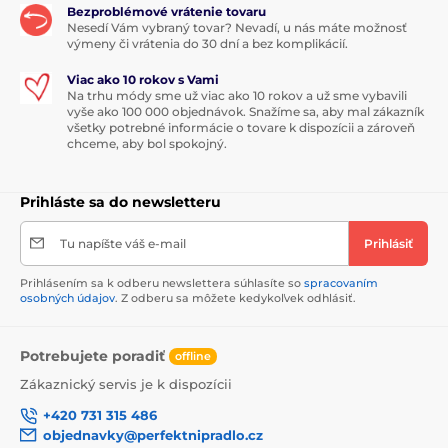
Bezproblémové vrátenie tovaru
Nesedí Vám vybraný tovar? Nevadí, u nás máte možnosť
výmeny či vrátenia do 30 dní a bez komplikácií.
Viac ako 10 rokov s Vami
Na trhu módy sme už viac ako 10 rokov a už sme vybavili
vyše ako 100 000 objednávok. Snažíme sa, aby mal zákazník
všetky potrebné informácie o tovare k dispozícii a zároveň
chceme, aby bol spokojný.
Prihláste sa do newsletteru
Tu napíšte váš e-mail
Prihlásiť
Prihlásením sa k odberu newslettera súhlasíte so
spracovaním
osobných údajov
. Z odberu sa môžete kedykoľvek odhlásiť.
Potrebujete poradiť
offline
Zákaznický servis je k dispozícii
+420 731 315 486
objednavky@perfektnipradlo.cz