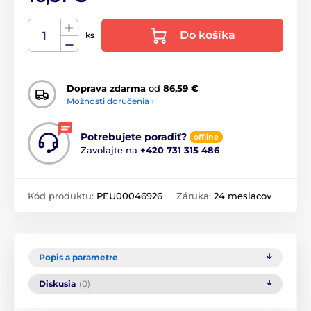
Do košíka
ks
Doprava zdarma
od
86,59 €
Možnosti doručenia ›
Potrebujete poradiť?
offline
Zavolajte na
+420 731 315 486
Kód produktu:
PEU00046926
Záruka:
24 mesiacov
Popis a parametre
Diskusia
(0)