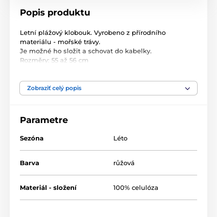
Popis produktu
Letní plážový klobouk. Vyrobeno z přírodního
materiálu - mořské trávy.
Je možné ho složit a schovat do kabelky.
Rozměry: 55 až 56 cm
Průměr kruhu: cca 40 cm
Zobraziť celý popis
Parametre
Sezóna
Léto
Barva
růžová
Materiál - složení
100% celulóza