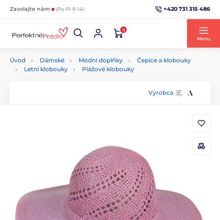
+420 731 315 486
Zavolajte nám
(Po-Pi 9-14)
0
Menu
Úvod
Dámské
Módní doplňky
Čepice a klobouky
Letní klobouky
Plážové klobouky
Výrobca