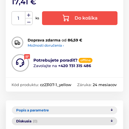
17,41 €
Do košíka
ks
Doprava zdarma
od
86,59 €
Možnosti doručenia ›
Potrebujete poradiť?
offline
Zavolajte na
+420 731 315 486
Kód produktu:
cz23107-1_yellow
Záruka:
24 mesiacov
Popis a parametre
Diskusia
(0)