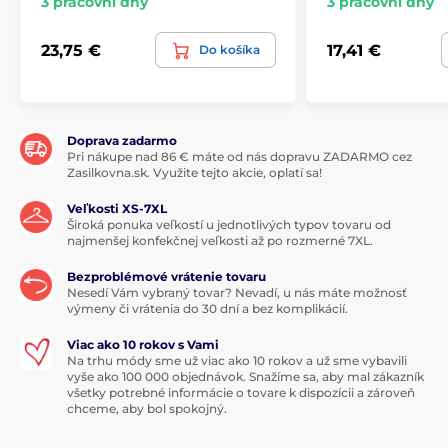
3 pracovní dny
3 pracovní dny
23,75 €
17,41 €
Do košíka
Doprava zadarmo
Pri nákupe nad 86 € máte od nás dopravu ZADARMO cez
Zasilkovna.sk. Využite tejto akcie, oplatí sa!
Veľkosti XS-7XL
Široká ponuka veľkostí u jednotlivých typov tovaru od
najmenšej konfekčnej veľkosti až po rozmerné 7XL.
Bezproblémové vrátenie tovaru
Nesedí Vám vybraný tovar? Nevadí, u nás máte možnosť
výmeny či vrátenia do 30 dní a bez komplikácií.
Viac ako 10 rokov s Vami
Na trhu módy sme už viac ako 10 rokov a už sme vybavili
vyše ako 100 000 objednávok. Snažíme sa, aby mal zákazník
všetky potrebné informácie o tovare k dispozícii a zároveň
chceme, aby bol spokojný.