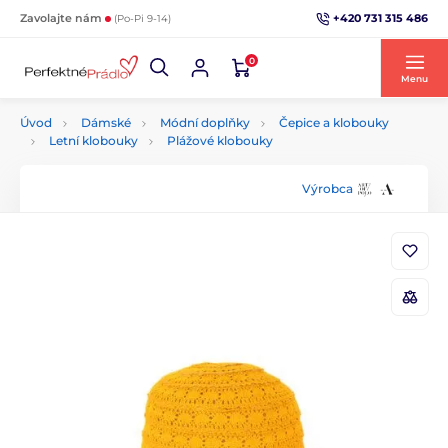
+420 731 315 486
Zavolajte nám
(Po-Pi 9-14)
0
Menu
Úvod
Dámské
Módní doplňky
Čepice a klobouky
Letní klobouky
Plážové klobouky
Výrobca