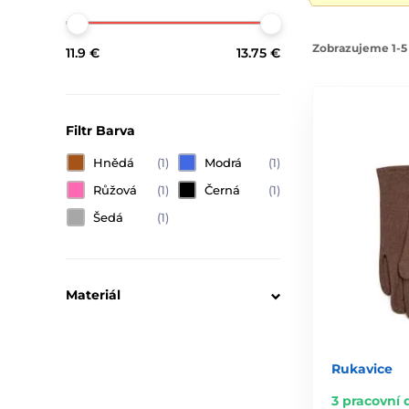
Zobrazujeme 1-5 
11.9 €
13.75 €
Filtr Barva
Hnědá
(1)
Modrá
(1)
Růžová
(1)
Černá
(1)
Šedá
(1)
Materiál
Rukavice
3 pracovní 