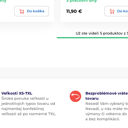
dny
3 pracovní dny
11,90 €
Do košíka
Do ko
Už ste videli 5 produktov z 5
Veľkosti XS-7XL
Bezproblémové vráte
Široká ponuka veľkostí u
tovaru
jednotlivých typov tovaru od
Nesedí Vám vybraný t
najmenšej konfekčnej
Nevadí, u nás máte m
veľkosti až po rozmerné 7XL.
výmeny či vrátenia do
a bez komplikácií.