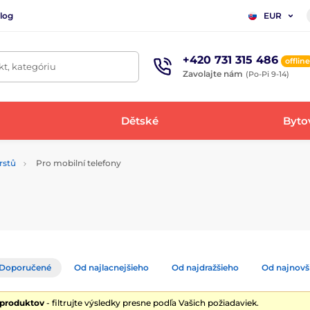
log
EUR
+420 731 315 486
offline
t, kategóriu
Zavolajte nám
(Po-Pi 9-14)
Dětské
Bytov
rstů
Pro mobilní telefony
Doporučené
Od najlacnejšieho
Od najdražšieho
Od najnovš
 produktov
- filtrujte výsledky presne podľa Vašich požiadaviek.