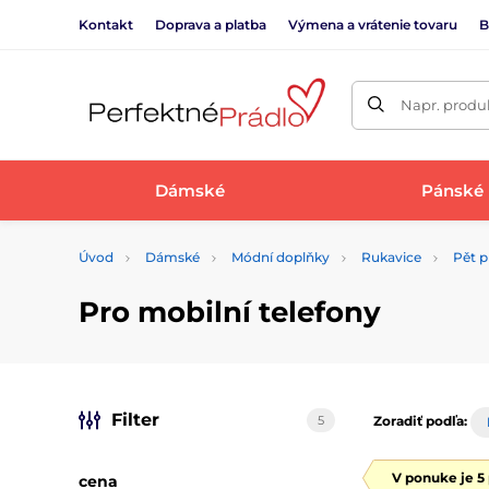
Kontakt
Doprava a platba
Výmena a vrátenie tovaru
B
Napr. produk
Dámské
Pánské
Úvod
Dámské
Módní doplňky
Rukavice
Pět p
Pro mobilní telefony
Filter
5
Zoradiť podľa:
V ponuke je 5
cena