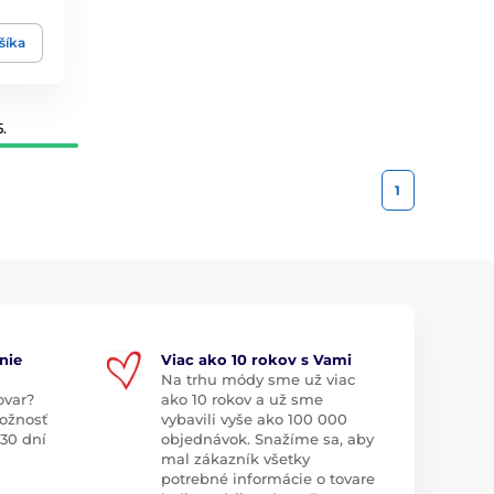
šíka
.
1
nie
Viac ako 10 rokov s Vami
Na trhu módy sme už viac
ovar?
ako 10 rokov a už sme
ožnosť
vybavili vyše ako 100 000
 30 dní
objednávok. Snažíme sa, aby
mal zákazník všetky
potrebné informácie o tovare