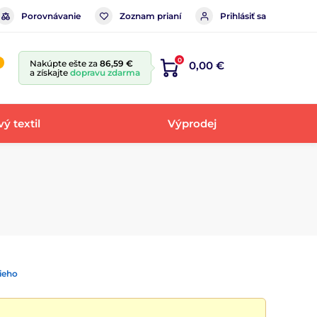
Porovnávanie
Zoznam prianí
Prihlásiť sa
0
Nakúpte ešte za
86,59 €
0,00 €
a získajte
dopravu zdarma
ý textil
Výprodej
ieho