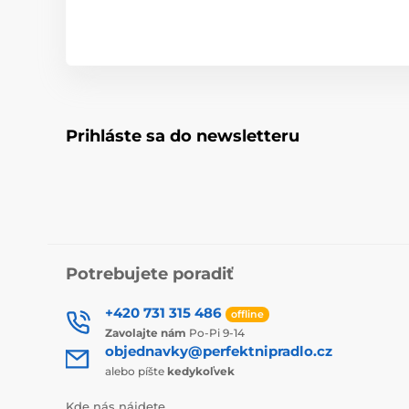
Prihláste sa do newsletteru
Potrebujete poradiť
+420 731 315 486
offline
Zavolajte nám
Po-Pi 9-14
objednavky@perfektnipradlo.cz
alebo píšte
kedykoľvek
Kde nás nájdete