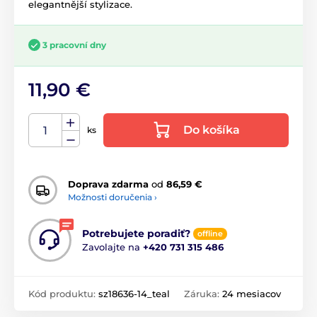
elegantnější stylizace.
3 pracovní dny
11,90 €
Do košíka
ks
Doprava zdarma
od
86,59 €
Možnosti doručenia ›
Potrebujete poradiť?
offline
Zavolajte na
+420 731 315 486
Kód produktu:
sz18636-14_teal
Záruka:
24 mesiacov