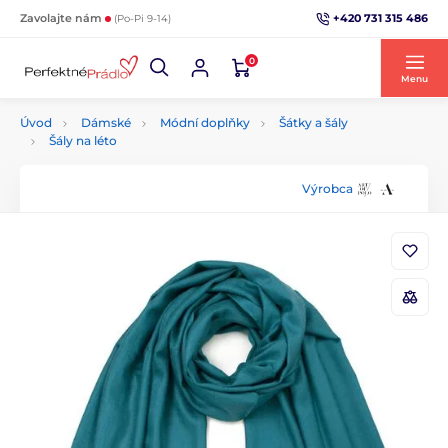
+420 731 315 486
Zavolajte nám
(Po-Pi 9-14)
0
Menu
Úvod
Dámské
Módní doplňky
Šátky a šály
Šály na léto
Výrobca