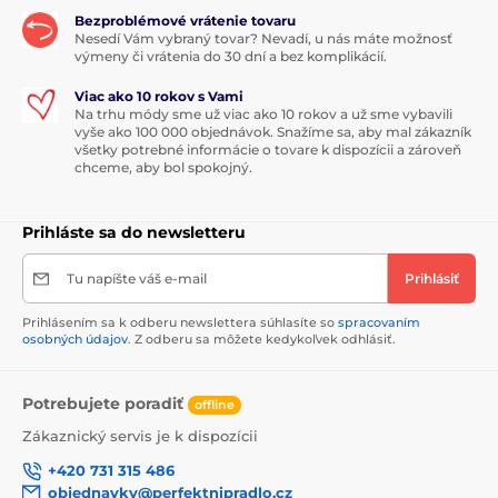
Bezproblémové vrátenie tovaru
Nesedí Vám vybraný tovar? Nevadí, u nás máte možnosť
výmeny či vrátenia do 30 dní a bez komplikácií.
Viac ako 10 rokov s Vami
Na trhu módy sme už viac ako 10 rokov a už sme vybavili
vyše ako 100 000 objednávok. Snažíme sa, aby mal zákazník
všetky potrebné informácie o tovare k dispozícii a zároveň
chceme, aby bol spokojný.
Prihláste sa do newsletteru
Tu napíšte váš e-mail
Prihlásiť
Prihlásením sa k odberu newslettera súhlasíte so
spracovaním
osobných údajov
. Z odberu sa môžete kedykoľvek odhlásiť.
Potrebujete poradiť
offline
Zákaznický servis je k dispozícii
+420 731 315 486
objednavky@perfektnipradlo.cz