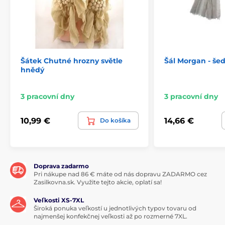
Šátek Chutné hrozny světle
Šál Morgan - še
hnědý
3 pracovní dny
3 pracovní dny
10,99 €
14,66 €
Do košíka
Doprava zadarmo
Pri nákupe nad 86 € máte od nás dopravu ZADARMO cez
Zasilkovna.sk. Využite tejto akcie, oplatí sa!
Veľkosti XS-7XL
Široká ponuka veľkostí u jednotlivých typov tovaru od
najmenšej konfekčnej veľkosti až po rozmerné 7XL.