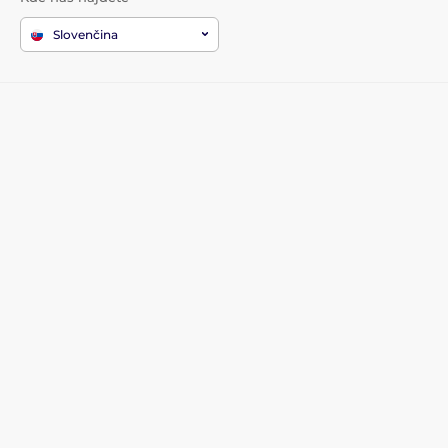
Slovenčina
Zákaznícky servis
Informácie
Všetko o nákupe
O nás
Doprava a platba
Kontakt
Najčastejšie otázky
Kariéra
Symboly pranie a sušenie
Obchodné podmienky
Píšu o nás
Ochrana osobných údajov
Odstúpenie od zmluvy
Bezpečná platba kartou