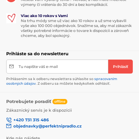
výmeny či vrátenia do 30 dní a bez komplikácií.
Viac ako 10 rokov s Vami
Na trhu módy sme už viac ako 10 rokov a už sme vybavili
vyše ako 100 000 objednávok. Snažíme sa, aby mal zákazník
všetky potrebné informácie o tovare k dispozícii a zároveň
chceme, aby bol spokojný.
Prihláste sa do newsletteru
Tu napíšte váš e-mail
Prihlásiť
Prihlásením sa k odberu newslettera súhlasíte so
spracovaním
osobných údajov
. Z odberu sa môžete kedykoľvek odhlásiť.
Potrebujete poradiť
offline
Zákaznický servis je k dispozícii
+420 731 315 486
objednavky@perfektnipradlo.cz
Kde nás nájdete