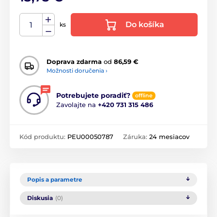
Do košíka
ks
Doprava zdarma
od
86,59 €
Možnosti doručenia ›
Potrebujete poradiť?
offline
Zavolajte na
+420 731 315 486
Kód produktu:
PEU00050787
Záruka:
24 mesiacov
Popis a parametre
Diskusia
(0)