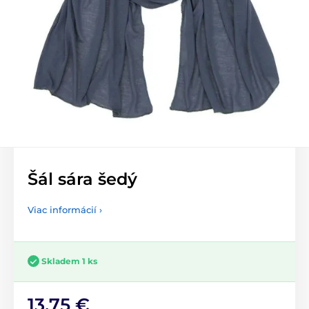
Šál sára šedý
Viac informácií ›
Skladem 1 ks
13,75 €