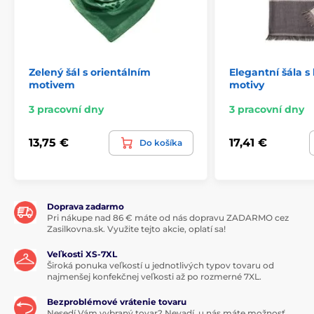
Zelený šál s orientálním
Elegantní šála s
motivem
motivy
3 pracovní dny
3 pracovní dny
13,75 €
17,41 €
Do košíka
Doprava zadarmo
Pri nákupe nad 86 € máte od nás dopravu ZADARMO cez
Zasilkovna.sk. Využite tejto akcie, oplatí sa!
Veľkosti XS-7XL
Široká ponuka veľkostí u jednotlivých typov tovaru od
najmenšej konfekčnej veľkosti až po rozmerné 7XL.
Bezproblémové vrátenie tovaru
Nesedí Vám vybraný tovar? Nevadí, u nás máte možnosť