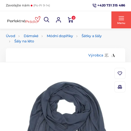
+420 731 315 486
Zavolajte nám
(Po-Pi 9-14)
0
Menu
Úvod
Dámské
Módní doplňky
Šátky a šály
Šály na léto
Výrobca