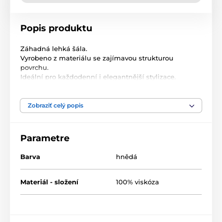
Popis produktu
Záhadná lehká šála.
Vyrobeno z materiálu se zajímavou strukturou
povrchu.
Ideální pro každodenní i elegantnější stylizace.
Velikost: Univerzální dámská
Materiál: viskóza
Zobraziť celý popis
Vlastní jméno: Šátek Chutné hrozny
Barva: světle hnědá
Pohlaví: dámské
Parametre
Šířka: 60 cm
Délka: 240cm
Šál
Barva
hnědá
Původ Materiál: viskoza
Barva: hnědá
Materiál - složení
100% viskóza
Pohlaví: univerzální