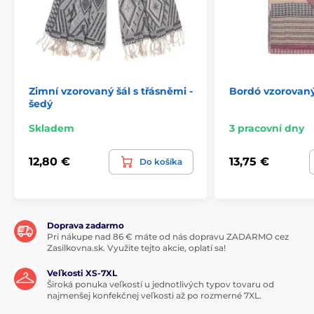
Zimní vzorovaný šál s třásněmi -
Bordó vzorovaný
šedý
Skladem
3 pracovní dny
12,80 €
13,75 €
Do košíka
Doprava zadarmo
Pri nákupe nad 86 € máte od nás dopravu ZADARMO cez
Zasilkovna.sk. Využite tejto akcie, oplatí sa!
Veľkosti XS-7XL
Široká ponuka veľkostí u jednotlivých typov tovaru od
najmenšej konfekčnej veľkosti až po rozmerné 7XL.