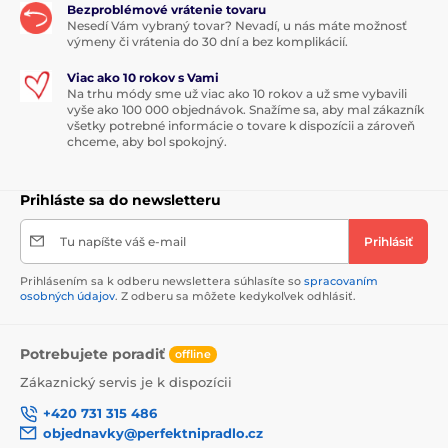
Bezproblémové vrátenie tovaru
Nesedí Vám vybraný tovar? Nevadí, u nás máte možnosť
výmeny či vrátenia do 30 dní a bez komplikácií.
Viac ako 10 rokov s Vami
Na trhu módy sme už viac ako 10 rokov a už sme vybavili
vyše ako 100 000 objednávok. Snažíme sa, aby mal zákazník
všetky potrebné informácie o tovare k dispozícii a zároveň
chceme, aby bol spokojný.
Prihláste sa do newsletteru
Tu napíšte váš e-mail
Prihlásiť
Prihlásením sa k odberu newslettera súhlasíte so
spracovaním
osobných údajov
. Z odberu sa môžete kedykoľvek odhlásiť.
Potrebujete poradiť
offline
Zákaznický servis je k dispozícii
+420 731 315 486
objednavky@perfektnipradlo.cz