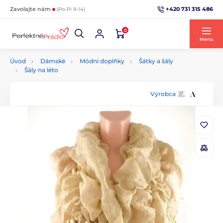
+420 731 315 486
Zavolajte nám
(Po-Pi 9-14)
0
Menu
Úvod
Dámské
Módní doplňky
Šátky a šály
Šály na léto
Výrobca