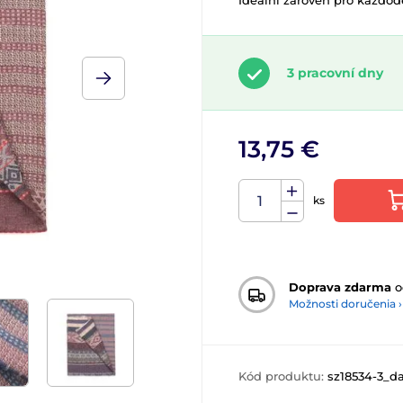
Ideální zároveň pro každode
3 pracovní dny
13,75 €
ks
Doprava zdarma
o
Možnosti doručenia ›
Kód produktu:
sz18534-3_d