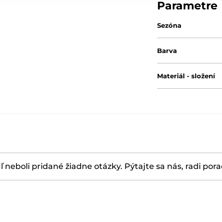
Parametre
Sezóna
Barva
Materiál - složení
ľ neboli pridané žiadne otázky. Pýtajte sa nás, radi por