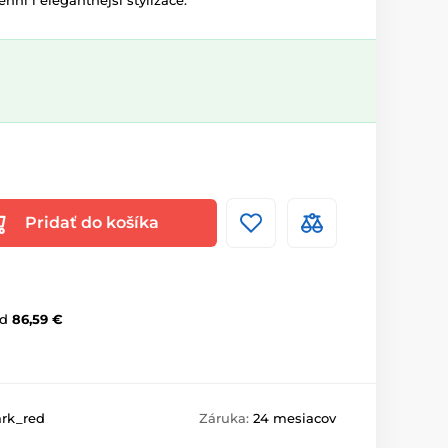
nní i elegantnější stylizace.
Pridať do košíka
d
86,59 €
ark_red
Záruka:
24 mesiacov