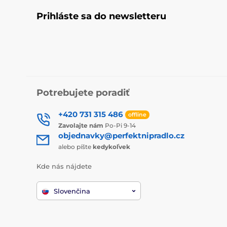
Prihláste sa do newsletteru
Potrebujete poradiť
+420 731 315 486
offline
Zavolajte nám
Po-Pi 9-14
objednavky@perfektnipradlo.cz
alebo píšte
kedykoľvek
Kde nás nájdete
Slovenčina