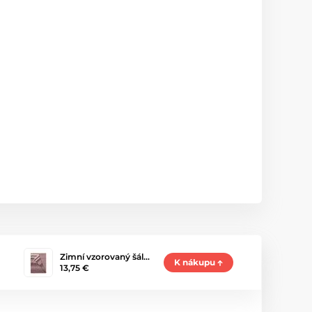
Zimní vzorovaný šál…
K nákupu
13,75 €