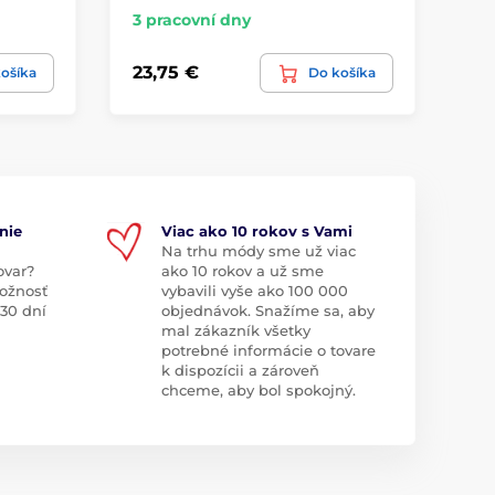
3 pracovní dny
3 
23,75 €
10
ošíka
Do košíka
nie
Viac ako 10 rokov s Vami
Na trhu módy sme už viac
ovar?
ako 10 rokov a už sme
ožnosť
vybavili vyše ako 100 000
 30 dní
objednávok. Snažíme sa, aby
mal zákazník všetky
potrebné informácie o tovare
k dispozícii a zároveň
chceme, aby bol spokojný.