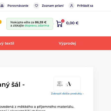
Porovnávanie
Zoznam prianí
Prihlásiť sa
0
Nakúpte ešte za
86,59 €
0,00 €
a získajte
dopravu zdarma
ý textil
Výprodej
ný šál -
Zobraziť ďalšie produkty ›
Provedená z měkkého a příjemného materiálu.