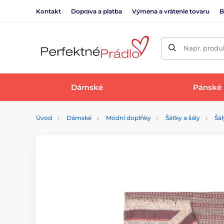
Kontakt
Doprava a platba
Výmena a vrátenie tovaru
B
Napr. produk
Dámské
Pánské
Úvod
Dámské
Módní doplňky
Šátky a šály
Šál