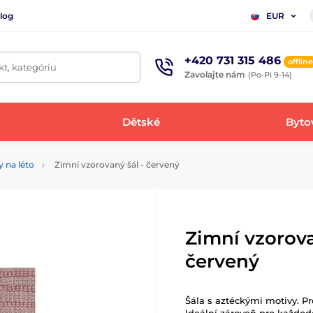
log
EUR
+420 731 315 486
offline
t, kategóriu
Zavolajte nám
(Po-Pi 9-14)
Dětské
Bytov
y na léto
Zimní vzorovaný šál - červený
Zimní vzorova
červený
Šála s aztéckými motivy. 