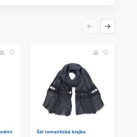
ásněmi
Šál romantická krajka
Dá