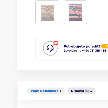
Potrebujete poradiť?
offl
Zavolajte na
+420 731 315 486
Popis a parametre
Diskusia
(0)