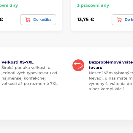
ovní dny
3 pracovní dny
 €
13,75 €
Do košíka
Do k
Veľkosti XS-7XL
Bezproblémové vráte
Široká ponuka veľkostí u
tovaru
jednotlivých typov tovaru od
Nesedí Vám vybraný t
najmenšej konfekčnej
Nevadí, u nás máte m
veľkosti až po rozmerné 7XL.
výmeny či vrátenia do
a bez komplikácií.