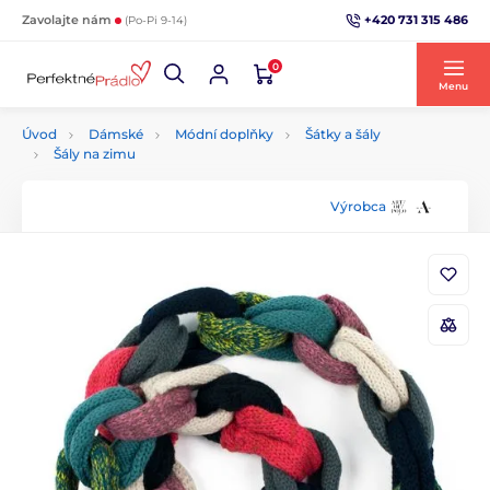
+420 731 315 486
Zavolajte nám
(Po-Pi 9-14)
0
Menu
Úvod
Dámské
Módní doplňky
Šátky a šály
Šály na zimu
Výrobca