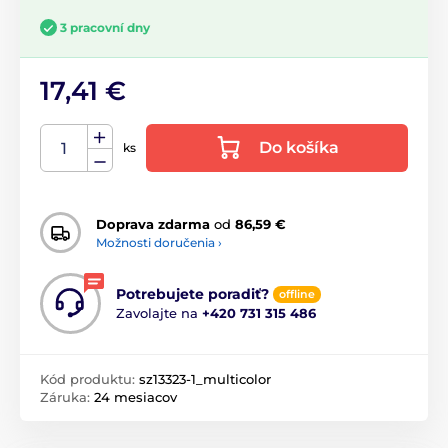
3 pracovní dny
17,41 €
Do košíka
ks
Doprava zdarma
od
86,59 €
Možnosti doručenia ›
Potrebujete poradiť?
offline
Zavolajte na
+420 731 315 486
Kód produktu:
sz13323-1_multicolor
Záruka:
24 mesiacov