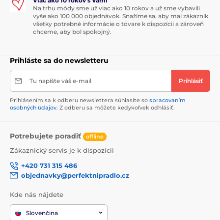
Viac ako 10 rokov s Vami
Na trhu módy sme už viac ako 10 rokov a už sme vybavili
vyše ako 100 000 objednávok. Snažíme sa, aby mal zákazník
všetky potrebné informácie o tovare k dispozícii a zároveň
chceme, aby bol spokojný.
Prihláste sa do newsletteru
Tu napíšte váš e-mail
Prihlásiť
Prihlásením sa k odberu newslettera súhlasíte so
spracovaním
osobných údajov
. Z odberu sa môžete kedykoľvek odhlásiť.
Potrebujete poradiť
offline
Zákaznický servis je k dispozícii
+420 731 315 486
objednavky@perfektnipradlo.cz
Kde nás nájdete
Slovenčina