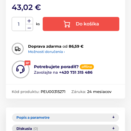
43,02 €
Do košíka
ks
Doprava zdarma
od
86,59 €
Možnosti doručenia ›
Potrebujete poradiť?
offline
Zavolajte na
+420 731 315 486
Kód produktu:
PEU00315271
Záruka:
24 mesiacov
Popis a parametre
Diskusia
(0)