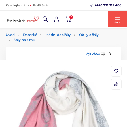
+420 731 315 486
Zavolajte nám
(Po-Pi 9-14)
0
Menu
Úvod
Dámské
Módní doplňky
Šátky a šály
Šály na zimu
Výrobca