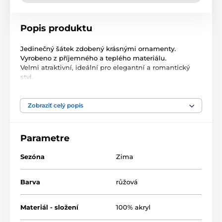
Popis produktu
Jedinečný šátek zdobený krásnými ornamenty.
Vyrobeno z příjemného a teplého materiálu.
Velmi atraktivní, ideální pro elegantní a romantický
styl.
Rozměry: 186 x 68 cm
Složení: 100% akryl
Zobraziť celý popis
Parametre
Sezóna
Zima
Barva
růžová
Materiál - složení
100% akryl