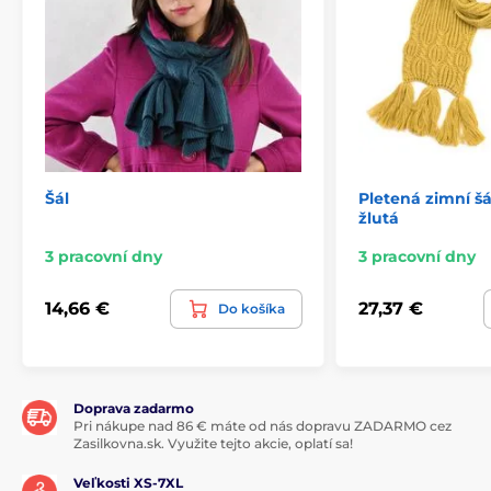
Šál
Pletená zimní šá
žlutá
3 pracovní dny
3 pracovní dny
14,66 €
27,37 €
Do košíka
Doprava zadarmo
Pri nákupe nad 86 € máte od nás dopravu ZADARMO cez
Zasilkovna.sk. Využite tejto akcie, oplatí sa!
Veľkosti XS-7XL