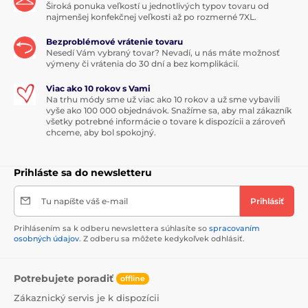
Široká ponuka veľkostí u jednotlivých typov tovaru od
najmenšej konfekčnej veľkosti až po rozmerné 7XL.
Bezproblémové vrátenie tovaru
Nesedí Vám vybraný tovar? Nevadí, u nás máte možnosť
výmeny či vrátenia do 30 dní a bez komplikácií.
Viac ako 10 rokov s Vami
Na trhu módy sme už viac ako 10 rokov a už sme vybavili
vyše ako 100 000 objednávok. Snažíme sa, aby mal zákazník
všetky potrebné informácie o tovare k dispozícii a zároveň
chceme, aby bol spokojný.
Prihláste sa do newsletteru
Tu napíšte váš e-mail
Prihlásiť
Prihlásením sa k odberu newslettera súhlasíte so
spracovaním
osobných údajov
. Z odberu sa môžete kedykoľvek odhlásiť.
Potrebujete poradiť
offline
Zákaznický servis je k dispozícii