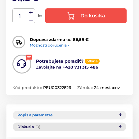
Do košíka
ks
Doprava zdarma
od
86,59 €
Možnosti doručenia ›
Potrebujete poradiť?
offline
Zavolajte na
+420 731 315 486
Kód produktu:
PEU00322826
Záruka:
24 mesiacov
Popis a parametre
Diskusia
(0)