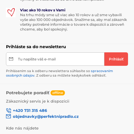
Viac ako 10 rokov s Vami
Na trhu módy sme už viac ako 10 rokov a už sme vybavili
vyše ako 100 000 objednávok. Snažíme sa, aby mal zákazník
všetky potrebné informácie o tovare k dispozícii a zároveň
chceme, aby bol spokojný.
Prihláste sa do newsletteru
Tu napíšte váš e-mail
Prihlásiť
Prihlásením sa k odberu newslettera súhlasíte so
spracovaním
osobných údajov
. Z odberu sa môžete kedykoľvek odhlásiť.
Potrebujete poradiť
offline
Zákaznický servis je k dispozícii
+420 731 315 486
objednavky@perfektnipradlo.cz
Kde nás nájdete