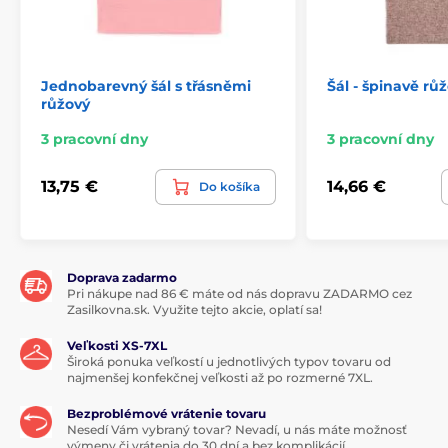
Jednobarevný šál s třásněmi
Šál - špinavě rů
růžový
3 pracovní dny
3 pracovní dny
13,75 €
14,66 €
Do košíka
Doprava zadarmo
Pri nákupe nad 86 € máte od nás dopravu ZADARMO cez
Zasilkovna.sk. Využite tejto akcie, oplatí sa!
Veľkosti XS-7XL
Široká ponuka veľkostí u jednotlivých typov tovaru od
najmenšej konfekčnej veľkosti až po rozmerné 7XL.
Bezproblémové vrátenie tovaru
Nesedí Vám vybraný tovar? Nevadí, u nás máte možnosť
výmeny či vrátenia do 30 dní a bez komplikácií.