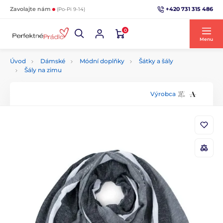
+420 731 315 486
Zavolajte nám
(Po-Pi 9-14)
0
Menu
Úvod
Dámské
Módní doplňky
Šátky a šály
Šály na zimu
Výrobca