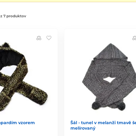
z 7 produktov
eopardím vzorem
Šál - tunel v melanži tmavě š
melírovaný