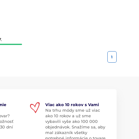
.
1
nie
Viac ako 10 rokov s Vami
Na trhu módy sme už viac
ovar?
ako 10 rokov a už sme
ožnosť
vybavili vyše ako 100 000
 30 dní
objednávok. Snažíme sa, aby
mal zákazník všetky
potrebné informácie o tovare