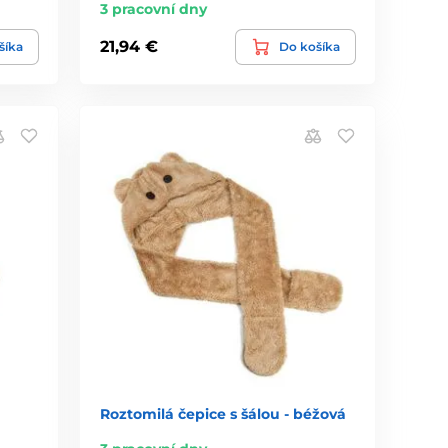
3 pracovní dny
21,94 €
šíka
Do košíka
Roztomilá čepice s šálou - béžová