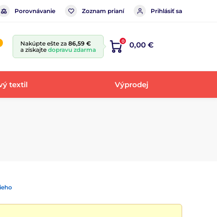
Porovnávanie
Zoznam prianí
Prihlásiť sa
0
Nakúpte ešte za
86,59 €
0,00 €
a získajte
dopravu zdarma
ý textil
Výprodej
ieho