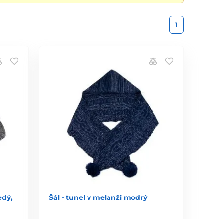
1
edý,
Šál - tunel v melanži modrý