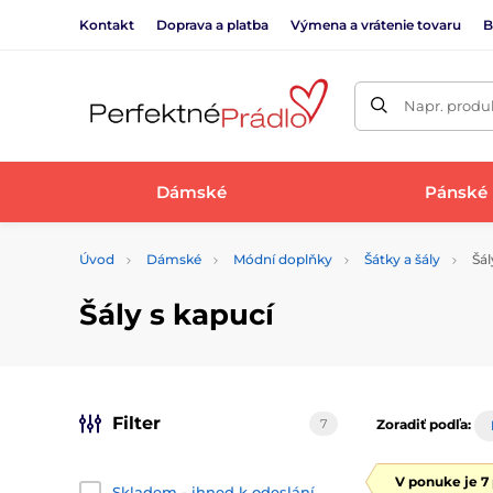
Kontakt
Doprava a platba
Výmena a vrátenie tovaru
B
Napr. produk
Dámské
Pánské
Úvod
Dámské
Módní doplňky
Šátky a šály
Šál
Šály s kapucí
Filter
7
Zoradiť podľa:
V ponuke je 7
Skladem - ihned k odeslání