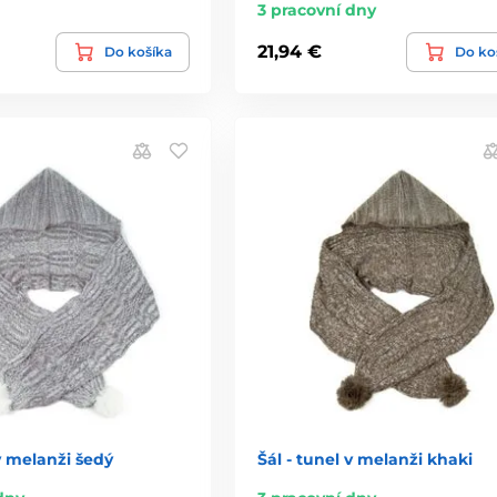
3 pracovní dny
21,94 €
Do košíka
Do ko
 v melanži šedý
Šál - tunel v melanži khaki