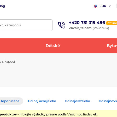
log
EUR
+420 731 315 486
offline
t, kategóriu
Zavolajte nám
(Po-Pi 9-14)
Dětské
Bytov
y s kapucí
Doporučené
Od najlacnejšieho
Od najdražšieho
Od najnovš
 produktov
- filtrujte výsledky presne podľa Vašich požiadaviek.