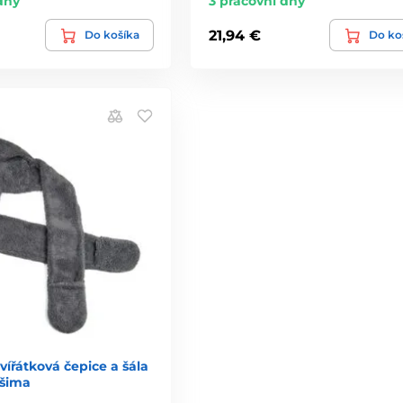
dny
3 pracovní dny
21,94 €
Do košíka
Do ko
zvířátková čepice a šála
ušima