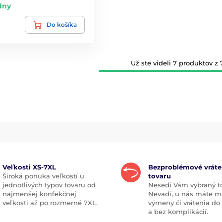
dny
Do košíka
Už ste videli 7 produktov z 7
Veľkosti XS-7XL
Bezproblémové vráte
Široká ponuka veľkostí u
tovaru
jednotlivých typov tovaru od
Nesedí Vám vybraný t
najmenšej konfekčnej
Nevadí, u nás máte m
veľkosti až po rozmerné 7XL.
výmeny či vrátenia do
a bez komplikácií.