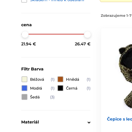
Zobrazujeme 1-7 
cena
21.94 €
26.47 €
Filtr Barva
Béžová
(1)
Hnědá
(1)
Modrá
(1)
Černá
(1)
Šedá
(3)
Čepice s l
Materiál