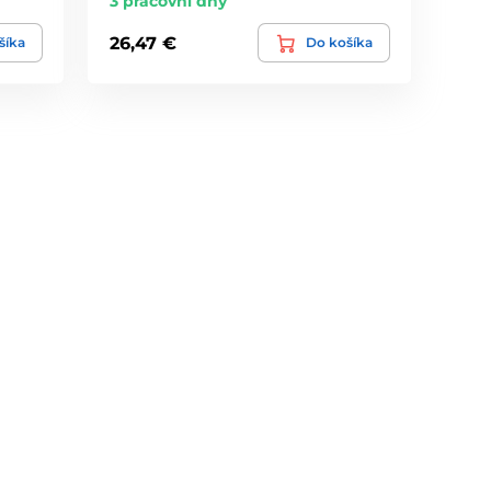
3 pracovní dny
26,47 €
šíka
Do košíka