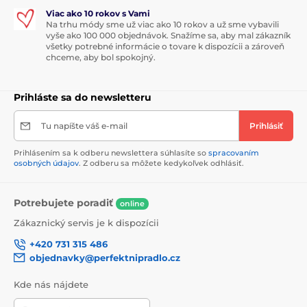
Viac ako 10 rokov s Vami
Na trhu módy sme už viac ako 10 rokov a už sme vybavili
vyše ako 100 000 objednávok. Snažíme sa, aby mal zákazník
všetky potrebné informácie o tovare k dispozícii a zároveň
chceme, aby bol spokojný.
Prihláste sa do newsletteru
Tu napíšte váš e-mail
Prihlásiť
Prihlásením sa k odberu newslettera súhlasíte so
spracovaním
osobných údajov
. Z odberu sa môžete kedykoľvek odhlásiť.
Potrebujete poradiť
online
Zákaznický servis je k dispozícii
+420 731 315 486
objednavky@perfektnipradlo.cz
Kde nás nájdete