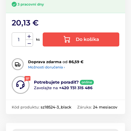
3 pracovní dny
20,13 €
Do košíka
ks
Doprava zdarma
od
86,59 €
Možnosti doručenia ›
Potrebujete poradiť?
online
Zavolajte na
+420 731 315 486
Kód produktu:
sz18524-3_black
Záruka:
24 mesiacov