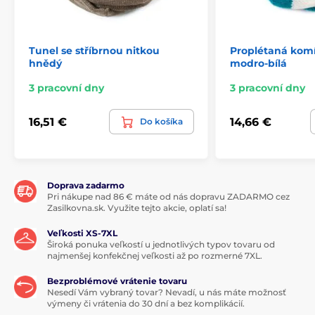
Tunel se stříbrnou nitkou
Proplétaná komí
hnědý
modro-bílá
3 pracovní dny
3 pracovní dny
16,51 €
14,66 €
Do košíka
Doprava zadarmo
Pri nákupe nad 86 € máte od nás dopravu ZADARMO cez
Zasilkovna.sk. Využite tejto akcie, oplatí sa!
Veľkosti XS-7XL
Široká ponuka veľkostí u jednotlivých typov tovaru od
najmenšej konfekčnej veľkosti až po rozmerné 7XL.
Bezproblémové vrátenie tovaru
Nesedí Vám vybraný tovar? Nevadí, u nás máte možnosť
výmeny či vrátenia do 30 dní a bez komplikácií.