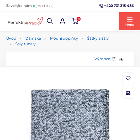
+420 731 315 486
Zavolajte nám
(Po-Pi 9-14)
0
Menu
Úvod
Dámské
Módní doplňky
Šátky a šály
Šály tunely
Výrobca