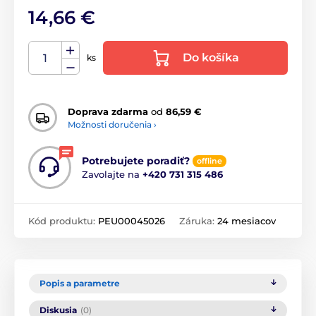
14,66 €
Do košíka
ks
Doprava zdarma
od
86,59 €
Možnosti doručenia ›
Potrebujete poradiť?
offline
Zavolajte na
+420 731 315 486
Kód produktu:
PEU00045026
Záruka:
24 mesiacov
Popis a parametre
Diskusia
(0)