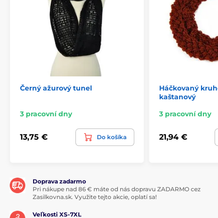
Černý ažurový tunel
Háčkovaný kruho
kaštanový
3 pracovní dny
3 pracovní dny
13,75 €
21,94 €
Do košíka
Doprava zadarmo
Pri nákupe nad 86 € máte od nás dopravu ZADARMO cez
Zasilkovna.sk. Využite tejto akcie, oplatí sa!
Veľkosti XS-7XL