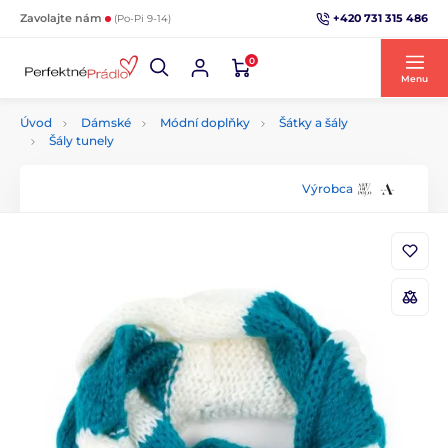
+420 731 315 486
Zavolajte nám
(Po-Pi 9-14)
0
Menu
Úvod
Dámské
Módní doplňky
Šátky a šály
Šály tunely
Výrobca