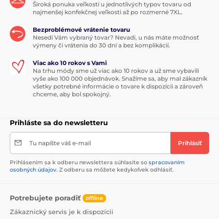
Široká ponuka veľkostí u jednotlivých typov tovaru od
najmenšej konfekčnej veľkosti až po rozmerné 7XL.
Bezproblémové vrátenie tovaru
Nesedí Vám vybraný tovar? Nevadí, u nás máte možnosť
výmeny či vrátenia do 30 dní a bez komplikácií.
Viac ako 10 rokov s Vami
Na trhu módy sme už viac ako 10 rokov a už sme vybavili
vyše ako 100 000 objednávok. Snažíme sa, aby mal zákazník
všetky potrebné informácie o tovare k dispozícii a zároveň
chceme, aby bol spokojný.
Prihláste sa do newsletteru
Tu napíšte váš e-mail
Prihlásiť
Prihlásením sa k odberu newslettera súhlasíte so
spracovaním
osobných údajov
. Z odberu sa môžete kedykoľvek odhlásiť.
Potrebujete poradiť
offline
Zákaznický servis je k dispozícii