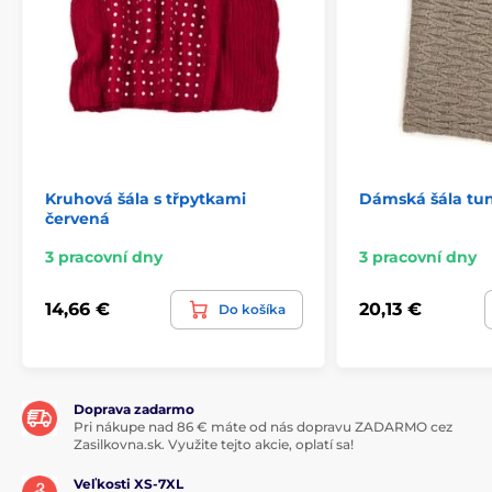
Kruhová šála s třpytkami
Dámská šála tu
červená
3 pracovní dny
3 pracovní dny
14,66 €
20,13 €
Do košíka
Doprava zadarmo
Pri nákupe nad 86 € máte od nás dopravu ZADARMO cez
Zasilkovna.sk. Využite tejto akcie, oplatí sa!
Veľkosti XS-7XL