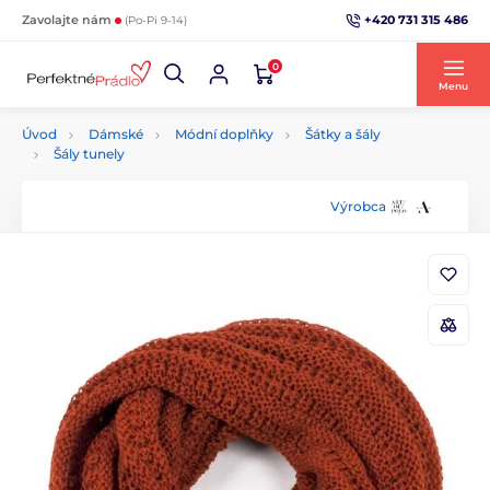
+420 731 315 486
Zavolajte nám
(Po-Pi 9-14)
0
Menu
Úvod
Dámské
Módní doplňky
Šátky a šály
Šály tunely
Výrobca