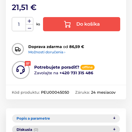
21,51 €
Do košíka
ks
Doprava zdarma
od
86,59 €
Možnosti doručenia ›
Potrebujete poradiť?
offline
Zavolajte na
+420 731 315 486
Kód produktu:
PEU00045050
Záruka:
24 mesiacov
Popis a parametre
Diskusia
(0)