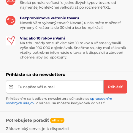
Široká ponuka veľkostí u jednotlivých typov tovaru od
najmenšej konfekčnej veľkosti až po rozmerné 7XL.
Bezproblémové vrátenie tovaru
Nesedí Vám vybraný tovar? Nevadí, u nás máte možnosť
výmeny či vrátenia do 30 dní a bez komplikácií.
Viac ako 10 rokov s Vami
Na trhu módy sme už viac ako 10 rokov a už sme vybavili
vyše ako 100 000 objednávok. Snažíme sa, aby mal zákazník
všetky potrebné informácie o tovare k dispozícii a zároveň
chceme, aby bol spokojný.
Prihláste sa do newsletteru
Tu napíšte váš e-mail
Prihlásiť
Prihlásením sa k odberu newslettera súhlasíte so
spracovaním
osobných údajov
. Z odberu sa môžete kedykoľvek odhlásiť.
Potrebujete poradiť
offline
Zákaznický servis je k dispozícii