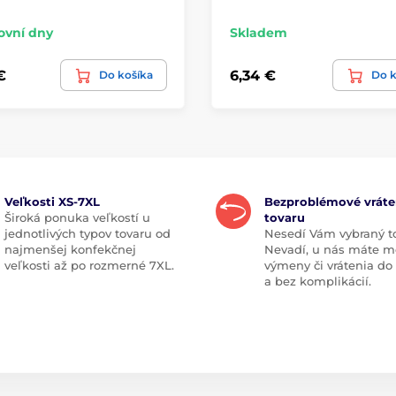
ovní dny
Skladem
€
6,34 €
Do košíka
Do k
Veľkosti XS-7XL
Bezproblémové vráte
Široká ponuka veľkostí u
tovaru
jednotlivých typov tovaru od
Nesedí Vám vybraný t
najmenšej konfekčnej
Nevadí, u nás máte m
veľkosti až po rozmerné 7XL.
výmeny či vrátenia do
a bez komplikácií.