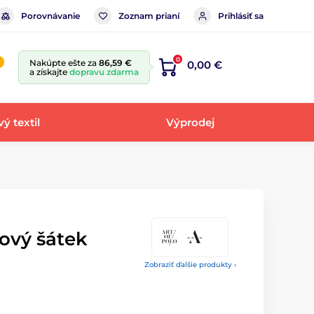
Porovnávanie
Zoznam prianí
Prihlásiť sa
0
Nakúpte ešte za
86,59 €
0,00 €
a získajte
dopravu zdarma
ý textil
Výprodej
ový šátek
Zobraziť ďalšie produkty ›