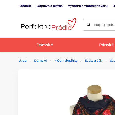
Kontakt
Doprava a platba
Výmena a vrátenie tovaru
B
Napr. produk
Dámské
Pánské
Úvod
Dámské
Módní doplňky
Šátky a šály
Šá