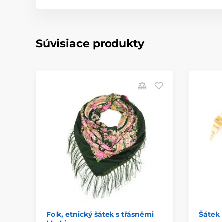
Súvisiace produkty
Folk, etnický šátek s třásněmi
Šátek 