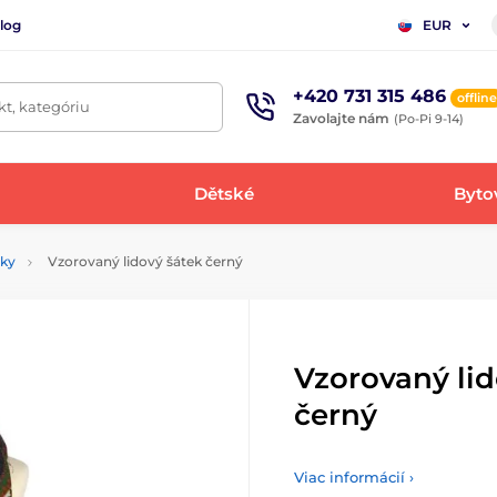
log
EUR
+420 731 315 486
offline
t, kategóriu
Zavolajte nám
(Po-Pi 9-14)
Dětské
Bytov
tky
Vzorovaný lidový šátek černý
Vzorovaný lid
černý
Viac informácií ›