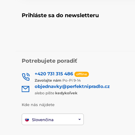
Prihláste sa do newsletteru
Potrebujete poradiť
+420 731 315 486
offline
Zavolajte nám
Po-Pi 9-14
objednavky@perfektnipradlo.cz
alebo píšte
kedykoľvek
Kde nás nájdete
Slovenčina