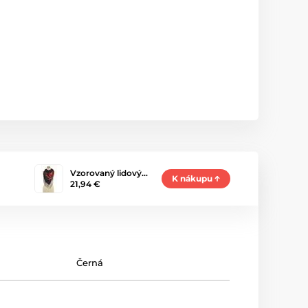
Vzorovaný lidový…
K nákupu
21,94 €
Černá