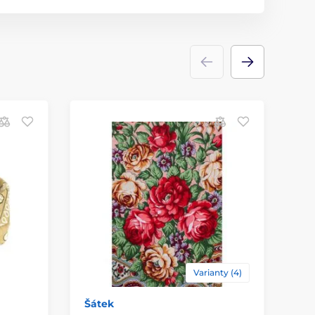
Varianty (4)
Šátek
Šá