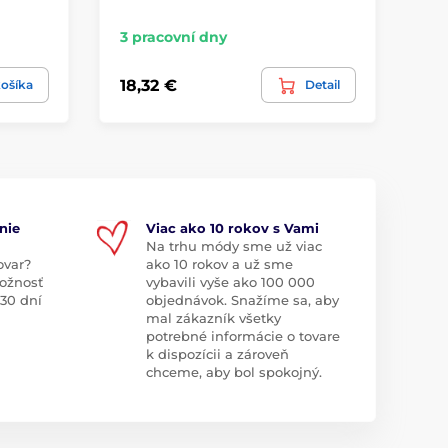
3 pracovní dny
3 
18,32 €
17
ošíka
Detail
nie
Viac ako 10 rokov s Vami
Na trhu módy sme už viac
ovar?
ako 10 rokov a už sme
ožnosť
vybavili vyše ako 100 000
 30 dní
objednávok. Snažíme sa, aby
mal zákazník všetky
potrebné informácie o tovare
k dispozícii a zároveň
chceme, aby bol spokojný.