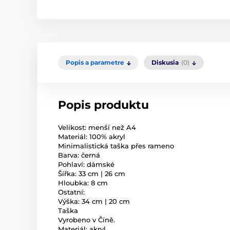
Popis a parametre
Diskusia
(0)
Popis produktu
Velikost: menší než A4
Materiál: 100% akryl
Minimalistická taška přes rameno
Barva: černá
Pohlaví: dámské
Šířka: 33 cm | 26 cm
Hloubka: 8 cm
Ostatní:
Výška: 34 cm | 20 cm
Taška
Vyrobeno v Číně.
Materiál: akryl