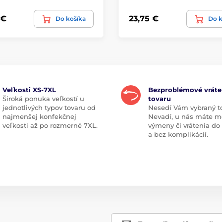
 €
23,75 €
Do košíka
Do k
Veľkosti XS-7XL
Bezproblémové vráte
Široká ponuka veľkostí u
tovaru
jednotlivých typov tovaru od
Nesedí Vám vybraný t
najmenšej konfekčnej
Nevadí, u nás máte m
veľkosti až po rozmerné 7XL.
výmeny či vrátenia do
a bez komplikácií.