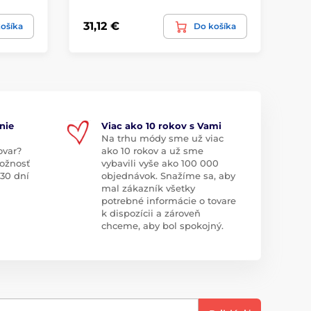
31,12 €
40
ošíka
Do košíka
nie
Viac ako 10 rokov s Vami
Na trhu módy sme už viac
ovar?
ako 10 rokov a už sme
ožnosť
vybavili vyše ako 100 000
 30 dní
objednávok. Snažíme sa, aby
mal zákazník všetky
potrebné informácie o tovare
k dispozícii a zároveň
chceme, aby bol spokojný.