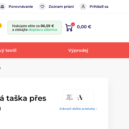
Porovnávanie
Zoznam prianí
Prihlásiť sa
0
Nakúpte ešte za
86,59 €
0,00 €
a získajte
dopravu zdarma
ý textil
Výprodej
á
á taška přes
á
Zobraziť ďalšie produkty ›