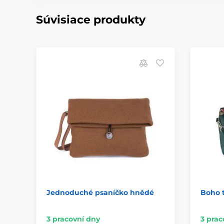
Súvisiace produkty
Jednoduché psaníčko hnědé
Boho t
3 pracovní dny
3 prac