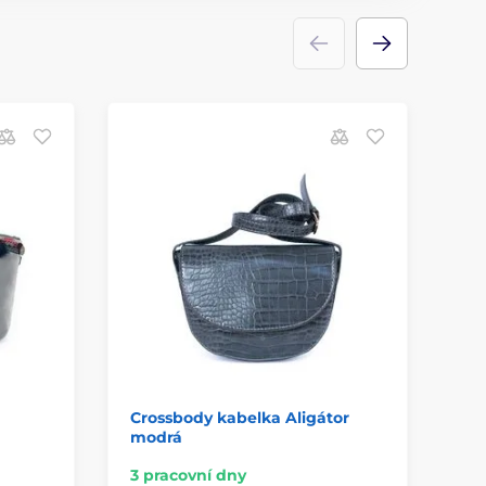
Crossbody kabelka Aligátor
Ka
modrá
3 pracovní dny
Sk