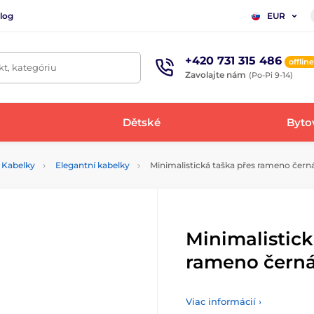
log
EUR
+420 731 315 486
offline
t, kategóriu
Zavolajte nám
(Po-Pi 9-14)
Dětské
Bytov
Kabelky
Elegantní kabelky
Minimalistická taška přes rameno čern
Minimalistick
rameno čern
Viac informácií ›