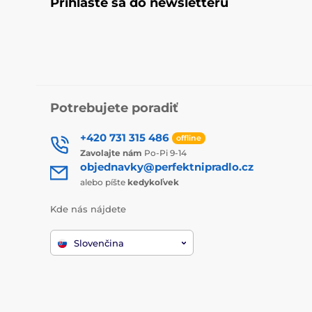
Prihláste sa do newsletteru
Potrebujete poradiť
+420 731 315 486
offline
Zavolajte nám
Po-Pi 9-14
objednavky@perfektnipradlo.cz
alebo píšte
kedykoľvek
Kde nás nájdete
Slovenčina