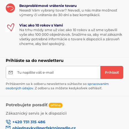
Bezproblémové vrátenie tovaru
Nesedí Vám vybraný tovar? Nevadí, u nás máte možnosť
výmeny či vrátenia do 30 dní a bez komplikácií.
Viac ako 10 rokov s Vami
Na trhu módy sme už viac ako 10 rokov a už sme vybavili
vyše ako 100 000 objednávok. Snažíme sa, aby mal zákazník
všetky potrebné informácie o tovare k dispozícii a zároveň
chceme, aby bol spokojný.
Prihláste sa do newsletteru
Tu napíšte váš e-mail
Prihlásiť
Prihlásením sa k odberu newslettera súhlasíte so
spracovaním
osobných údajov
. Z odberu sa môžete kedykoľvek odhlásiť.
Potrebujete poradiť
offline
Zákaznický servis je k dispozícii
+420 731 315 486
objednavky@perfektnipradlo.cz