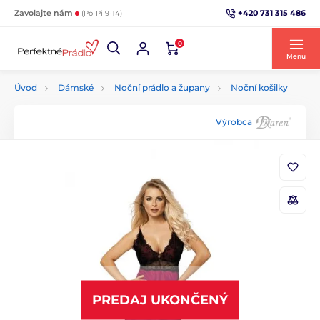
+420 731 315 486
Zavolajte nám
(Po-Pi 9-14)
0
Menu
Úvod
Dámské
Noční prádlo a župany
Noční košilky
Výrobca
PREDAJ UKONČENÝ