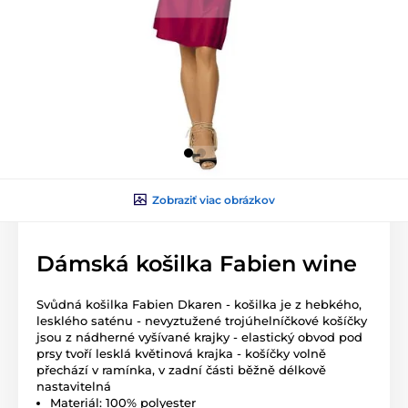
Zobraziť viac obrázkov
Dámská košilka Fabien wine
Svůdná košilka Fabien Dkaren - košilka je z hebkého,
lesklého saténu - nevyztužené trojúhelníčkové košíčky
jsou z nádherné vyšívané krajky - elastický obvod pod
prsy tvoří lesklá květinová krajka - košíčky volně
přechází v ramínka, v zadní části běžně délkově
nastavitelná
Materiál: 100% polyester