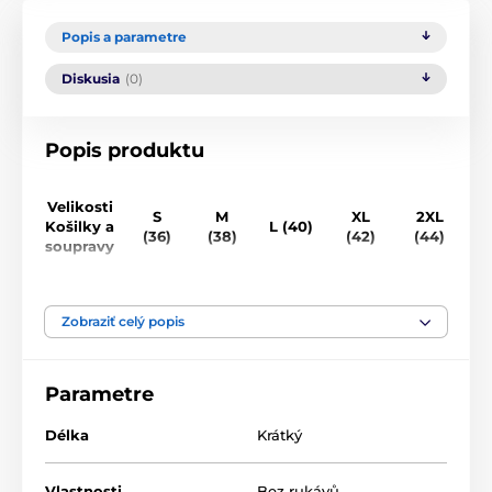
Popis a parametre
Diskusia
(0)
Popis produktu
Velikosti
S
M
XL
2XL
Košilky a
L (40)
(36)
(38)
(42)
(44)
(
soupravy
Obvod
84-
90-
96-
102-
110-
1
hrudníku
88cm
94cm
100cm
106cm
114cm
1
Zobraziť celý popis
(cm)
Obvod
80-
85-
95-
105-
110-
1
Parametre
pod prsy
85cm
90cm
100cm
110cm
115cm
1
(cm)
Délka
Krátký
Obvod
přes
90-
100-
105-
110-
115-
1
Vlastnosti
Bez rukávů