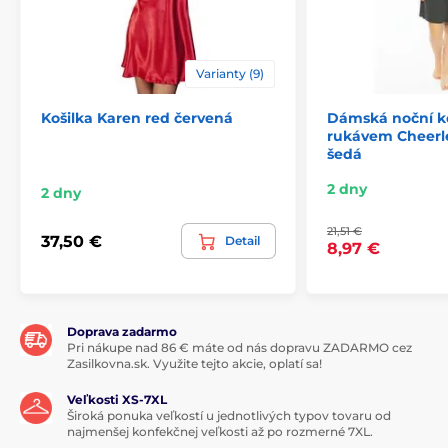
Varianty (9)
Košilka Karen red červená
Dámská noční ko
rukávem Cheerl
šedá
2 dny
2 dny
21,51 €
37,50 €
Detail
8,97 €
Doprava zadarmo
Pri nákupe nad 86 € máte od nás dopravu ZADARMO cez
Zasilkovna.sk. Využite tejto akcie, oplatí sa!
Veľkosti XS-7XL
Široká ponuka veľkostí u jednotlivých typov tovaru od
najmenšej konfekčnej veľkosti až po rozmerné 7XL.