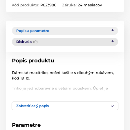
Kód produktu:
P823986
Záruka:
24 mesiacov
Popis a parametre
Diskusia
(0)
Popis produktu
Dámské maxitriko, noční košile s dlouhým rukávem,
kód 19119.
Triko je jednobarevné s větším potiskem. Úplet je
vhodný pro všechny, kteří hledají přírodní materiály.
Prádlo z tohoto materiálu je vhodné pro každodenní
nošení.
Zobraziť celý popis
Výrobce: GINA
Parametre
Složení: 92% Bavlna 8% Elastan