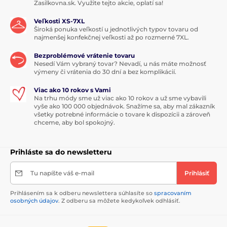
Zasilkovna.sk. Využite tejto akcie, oplatí sa!
Veľkosti XS-7XL
Široká ponuka veľkostí u jednotlivých typov tovaru od
najmenšej konfekčnej veľkosti až po rozmerné 7XL.
Bezproblémové vrátenie tovaru
Nesedí Vám vybraný tovar? Nevadí, u nás máte možnosť
výmeny či vrátenia do 30 dní a bez komplikácií.
Viac ako 10 rokov s Vami
Na trhu módy sme už viac ako 10 rokov a už sme vybavili
vyše ako 100 000 objednávok. Snažíme sa, aby mal zákazník
všetky potrebné informácie o tovare k dispozícii a zároveň
chceme, aby bol spokojný.
Prihláste sa do newsletteru
Tu napíšte váš e-mail
Prihlásiť
Prihlásením sa k odberu newslettera súhlasíte so
spracovaním
osobných údajov
. Z odberu sa môžete kedykoľvek odhlásiť.