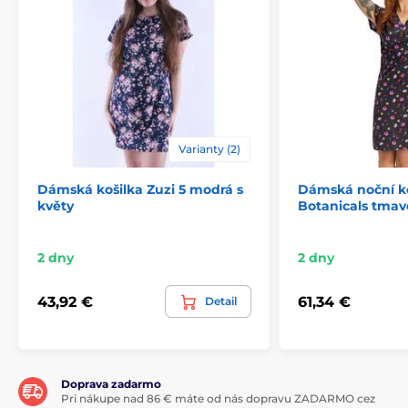
Varianty (2)
Dámská košilka Zuzi 5 modrá s
Dámská noční ko
květy
Botanicals tma
2 dny
2 dny
43,92 €
61,34 €
Detail
Doprava zadarmo
Pri nákupe nad 86 € máte od nás dopravu ZADARMO cez