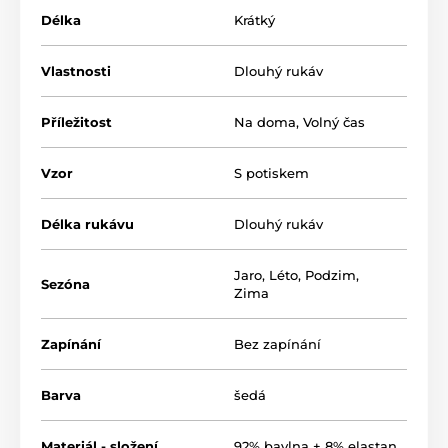
Délka
Krátký
Produkt je zaradený v kategóriách
Vlastnosti
Dlouhý rukáv
Noční košilky
Noční košile dlouhý rukáv
Příležitost
Na doma
,
Volný čas
Vzor
S potiskem
Délka rukávu
Dlouhý rukáv
Jaro
,
Léto
,
Podzim
,
Sezóna
Zima
Zapínání
Bez zapínání
Barva
šedá
Materiál - složení
92% bavlna + 8% elastan