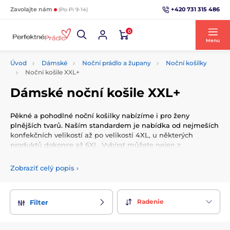
+420 731 315 486
Zavolajte nám
(Po-Pi 9-14)
0
Menu
Úvod
Dámské
Noční prádlo a župany
Noční košilky
Noční košile XXL+
Dámské noční košile XXL+
Pěkné a pohodlné noční košilky nabízíme i pro ženy
plnějších tvarů. Naším standardem je nabídka od nejmeších
konfekčních velikostí až po velikosti 4XL, u některých
produktů dokonce až 6XL. Vybírat můžete nejen z
bavlněných, ale i sexy saténových či viskózových nočních
košilek.
Zobraziť celý popis
›
Pro ženy výraznějších tvarů nabízíme i župany, které by
neměly chybět v žádné koupelně.
Radenie
Filter