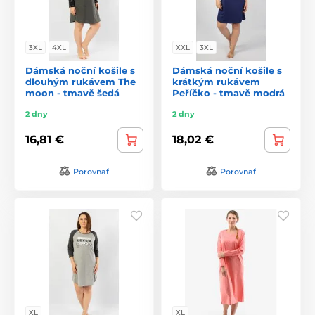
3XL
4XL
XXL
3XL
Dámská noční košile s
Dámská noční košile s
dlouhým rukávem The
krátkým rukávem
moon - tmavě šedá
Peříčko - tmavě modrá
2 dny
2 dny
16,81 €
18,02 €
Porovnať
Porovnať
XL
XL