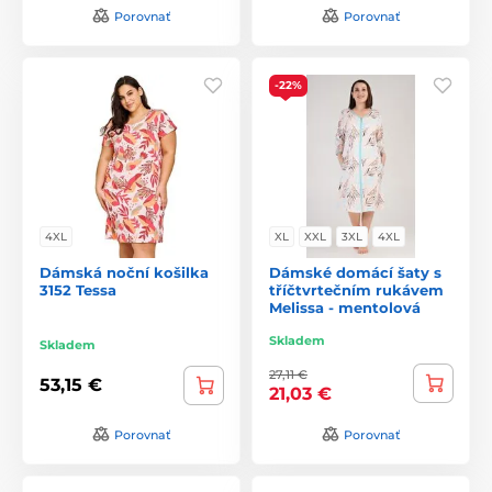
Porovnať
Porovnať
-22%
4XL
XL
XXL
3XL
4XL
Dámská noční košilka
Dámské domácí šaty s
3152 Tessa
tříčtvrtečním rukávem
Melissa - mentolová
Skladem
Skladem
27,11 €
53,15 €
21,03 €
Porovnať
Porovnať