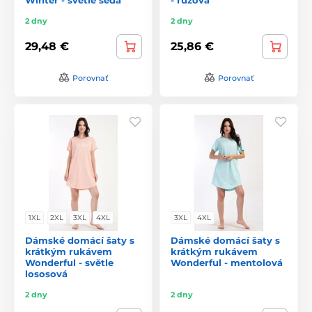
2 dny
2 dny
29,48 €
25,86 €
Porovnať
Porovnať
1XL
2XL
3XL
4XL
3XL
4XL
Dámské domácí šaty s
Dámské domácí šaty s
krátkým rukávem
krátkým rukávem
Wonderful - světle
Wonderful - mentolová
lososová
2 dny
2 dny