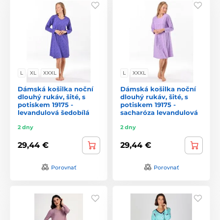
L
XL
XXXL
L
XXXL
Dámská košilka noční
Dámská košilka noční
dlouhý rukáv, šité, s
dlouhý rukáv, šité, s
potiskem 19175 -
potiskem 19175 -
levandulová šedobílá
sacharóza levandulová
2 dny
2 dny
29,44 €
29,44 €
Porovnať
Porovnať