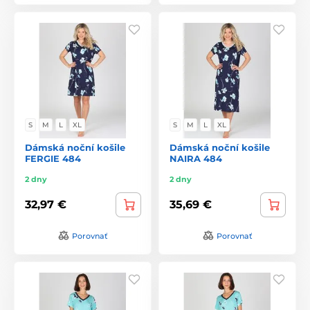
S
M
L
XL
S
M
L
XL
Dámská noční košile
Dámská noční košile
FERGIE 484
NAIRA 484
2 dny
2 dny
32,97 €
35,69 €
Porovnať
Porovnať