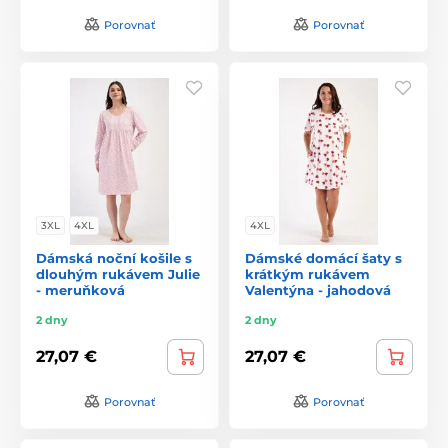
Porovnať
Porovnať
3XL
4XL
4XL
Dámská noční košile s
Dámské domácí šaty s
dlouhým rukávem Julie
krátkým rukávem
- meruňková
Valentýna - jahodová
2 dny
2 dny
27,07 €
27,07 €
Porovnať
Porovnať