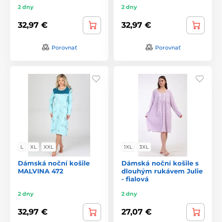
2 dny
2 dny
32,97 €
32,97 €
Porovnať
Porovnať
L
XL
XXL
1XL
3XL
Dámská noční košile
Dámská noční košile s
MALVINA 472
dlouhým rukávem Julie
- fialová
2 dny
2 dny
32,97 €
27,07 €