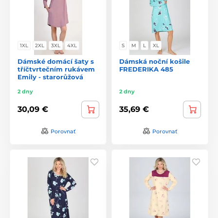
1XL
2XL
3XL
4XL
S
M
L
XL
Dámské domácí šaty s
Dámská noční košile
tříčtvrtečním rukávem
FREDERIKA 485
Emily - starorůžová
2 dny
2 dny
30,09 €
35,69 €
Porovnať
Porovnať