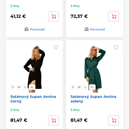
2 dny
2 dny
41,12 €
72,37 €
Porovnať
Porovnať
S
M
L
XL
S
M
L
XL
Saténový župan Amina
Saténový župan Amina
černý
zelený
2 dny
2 dny
81,47 €
81,47 €