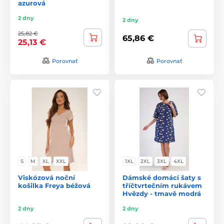
azurová
2 dny
2 dny
25,82 €
65,86 €
25,13 €
Porovnať
Porovnať
S
M
XL
XXL
1XL
2XL
3XL
4XL
Viskózová noční
Dámské domácí šaty s
košilka Freya béžová
tříčtvrtečním rukávem
Hvězdy - tmavě modrá
2 dny
2 dny