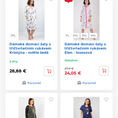
3XL
XL
XXL
3XL
4XL
Dámské domácí šaty s
Dámské domácí šaty s
tříčtvrtečním rukávem
tříčtvrtečním rukávem
Kristýna - světle šedá
Elen - lososová
Skladem
2 dny
27,11 €
28,88 €
24,05 €
Porovnať
Porovnať