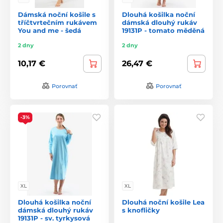
Dámská noční košile s
Dlouhá košilka noční
tříčtvrtečním rukávem
dámská dlouhý rukáv
You and me - šedá
19131P - tomato měděná
2 dny
2 dny
10,17 €
26,47 €
Porovnať
Porovnať
-3%
XL
XL
Dlouhá košilka noční
Dlouhá noční košile Lea
dámská dlouhý rukáv
s knofličky
19131P - sv. tyrkysová