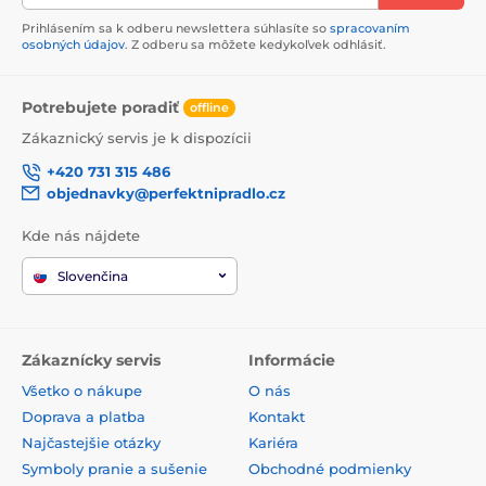
Prihlásením sa k odberu newslettera súhlasíte so
spracovaním
osobných údajov
. Z odberu sa môžete kedykoľvek odhlásiť.
Potrebujete poradiť
offline
Zákaznický servis je k dispozícii
+420 731 315 486
objednavky@perfektnipradlo.cz
Kde nás nájdete
Slovenčina
Zákaznícky servis
Informácie
Všetko o nákupe
O nás
Doprava a platba
Kontakt
Najčastejšie otázky
Kariéra
Symboly pranie a sušenie
Obchodné podmienky