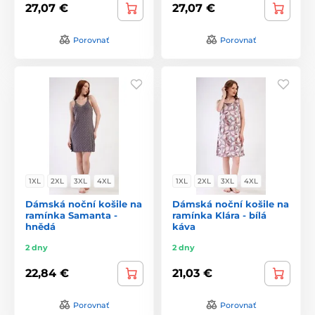
27,07 €
27,07 €
Porovnať
Porovnať
1XL
2XL
3XL
4XL
1XL
2XL
3XL
4XL
Dámská noční košile na
Dámská noční košile na
ramínka Samanta -
ramínka Klára - bílá
hnědá
káva
2 dny
2 dny
22,84 €
21,03 €
Porovnať
Porovnať