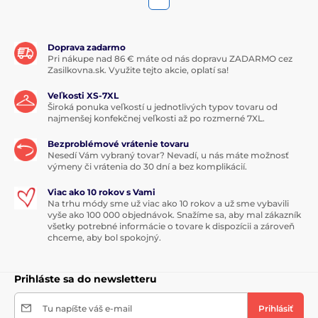
Doprava zadarmo
Pri nákupe nad 86 € máte od nás dopravu ZADARMO cez
Zasilkovna.sk. Využite tejto akcie, oplatí sa!
Veľkosti XS-7XL
Široká ponuka veľkostí u jednotlivých typov tovaru od
najmenšej konfekčnej veľkosti až po rozmerné 7XL.
Bezproblémové vrátenie tovaru
Nesedí Vám vybraný tovar? Nevadí, u nás máte možnosť
výmeny či vrátenia do 30 dní a bez komplikácií.
Viac ako 10 rokov s Vami
Na trhu módy sme už viac ako 10 rokov a už sme vybavili
vyše ako 100 000 objednávok. Snažíme sa, aby mal zákazník
všetky potrebné informácie o tovare k dispozícii a zároveň
chceme, aby bol spokojný.
Prihláste sa do newsletteru
Tu napíšte váš e-mail
Prihlásiť