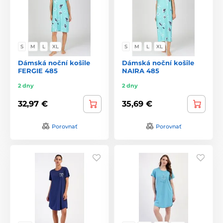
S
M
L
XL
S
M
L
XL
Dámská noční košile
Dámská noční košile
FERGIE 485
NAIRA 485
2 dny
2 dny
32,97 €
35,69 €
Porovnať
Porovnať