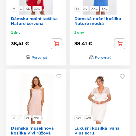
M
L
XL
XXL
M
XL
XXL
3XL
Dámská noční košilka
Dámská noční košilka
Nature červená
Nature modrá
2 dny
2 dny
38,41 €
38,41 €
Porovnať
Porovnať
M
L
XL
XXL
3XL
4XL
Dámská mušelínová
Luxusní košilka Ivana
košilka Vivi růžová
Plus ecru