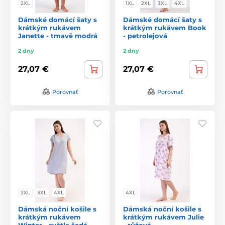
2XL
1XL
2XL
3XL
4XL
Dámské domácí šaty s
Dámské domácí šaty s
krátkým rukávem
krátkým rukávem Book
Janette - tmavě modrá
- petrolejová
2 dny
2 dny
27,07 €
27,07 €
Porovnať
Porovnať
2XL
3XL
4XL
4XL
Dámská noční košile s
Dámská noční košile s
krátkým rukávem
krátkým rukávem Julie
Winter - světle šedá
- růžová