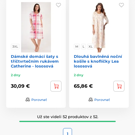
3XL
M
L
XL
Dámské domácí šaty s
Dlouhá bavlněná noční
tříčtvrtečním rukávem
košile s knoflíčky Lea
Catherine - lososová
lososová
2 dny
2 dny
30,09 €
65,86 €
Porovnať
Porovnať
Už ste videli 52 produktov z 52.
1