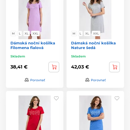
M
L
XL
XXL
M
L
XL
XXL
Dámská noční košilka
Dámská noční košilka
Filomena fialová
Nature šedá
Skladem
Skladem
38,41 €
42,03 €
Porovnať
Porovnať