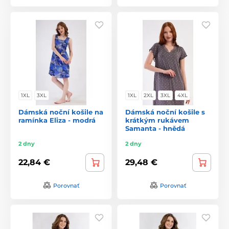
1XL
3XL
1XL
2XL
3XL
4XL
Dámská noční košile na
Dámská noční košile s
ramínka Eliza - modrá
krátkým rukávem
Samanta - hnědá
2 dny
2 dny
22,84 €
29,48 €
Porovnať
Porovnať