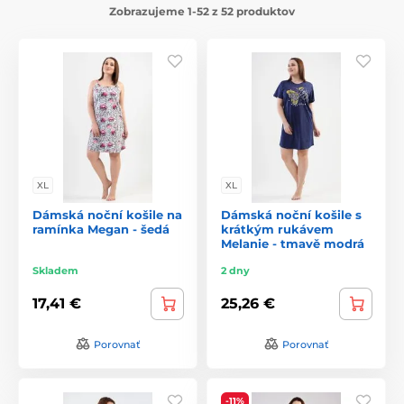
Zobrazujeme 1-52 z 52 produktov
XL
XL
Dámská noční košile na
Dámská noční košile s
ramínka Megan - šedá
krátkým rukávem
Melanie - tmavě modrá
Skladem
2 dny
17,41 €
25,26 €
Porovnať
Porovnať
-11%