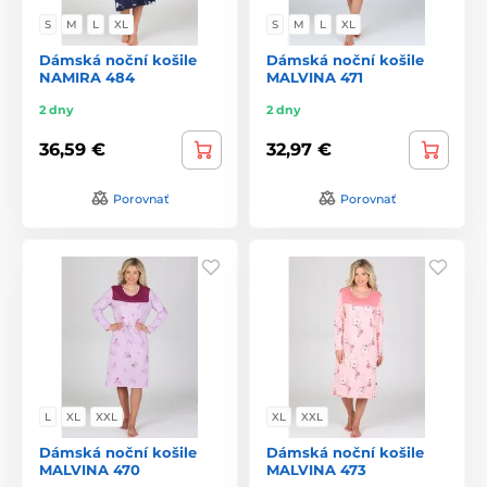
S
M
L
XL
S
M
L
XL
Dámská noční košile
Dámská noční košile
NAMIRA 484
MALVINA 471
2 dny
2 dny
36,59 €
32,97 €
Porovnať
Porovnať
L
XL
XXL
XL
XXL
Dámská noční košile
Dámská noční košile
MALVINA 470
MALVINA 473