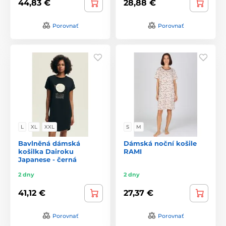
44,83 €
28,88 €
Porovnať
Porovnať
L
XL
XXL
S
M
Bavlněná dámská
Dámská noční košile
košilka Dairoku
RAMI
Japanese - černá
2 dny
2 dny
41,12 €
27,37 €
Porovnať
Porovnať