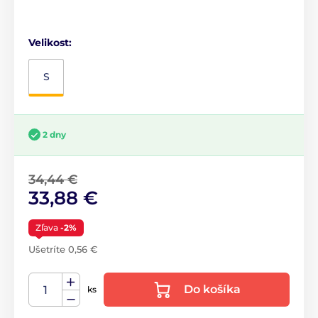
Velikost:
S
2 dny
34,44 €
33,88 €
Zľava
-2%
Ušetríte 0,56 €
Do košíka
ks