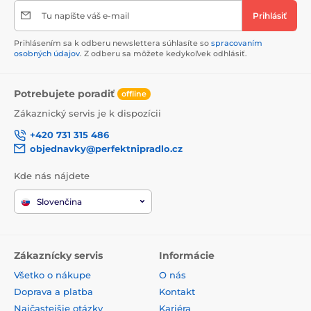
Tu napíšte váš e-mail
Prihlásiť
Prihlásením sa k odberu newslettera súhlasíte so
spracovaním
osobných údajov
. Z odberu sa môžete kedykoľvek odhlásiť.
Potrebujete poradiť
offline
Zákaznický servis je k dispozícii
+420 731 315 486
objednavky@perfektnipradlo.cz
Kde nás nájdete
Slovenčina
Zákaznícky servis
Informácie
Všetko o nákupe
O nás
Doprava a platba
Kontakt
Najčastejšie otázky
Kariéra