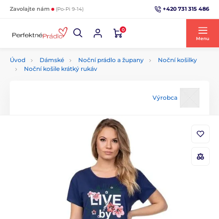
+420 731 315 486
Zavolajte nám
(Po-Pi 9-14)
0
Menu
Úvod
Dámské
Noční prádlo a župany
Noční košilky
Noční košile krátký rukáv
Výrobca