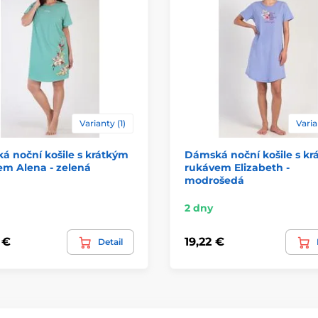
Varianty (1)
Varia
 noční košile s krátkým
Dámská noční košile s k
em Alena - zelená
rukávem Elizabeth -
modrošedá
2 dny
 €
19,22 €
Detail