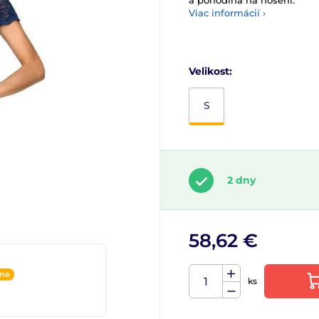
a pohodlná na nošení.
Viac informácií ›
Velikost:
S
2 dny
58,62 €
ine
ks