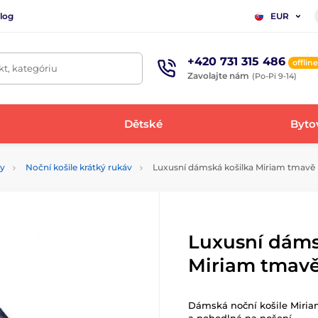
log
EUR
+420 731 315 486
offline
t, kategóriu
Zavolajte nám
(Po-Pi 9-14)
Dětské
Bytov
ky
Noční košile krátký rukáv
Luxusní dámská košilka Miriam tmavě
Luxusní dáms
Miriam tmav
Dámská noční košile Miriam