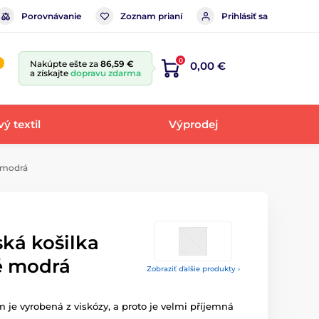
Porovnávanie
Zoznam prianí
Prihlásiť sa
0
Nakúpte ešte za
86,59 €
0,00 €
a získajte
dopravu zdarma
ý textil
Výprodej
 modrá
ká košilka
ě modrá
Zobraziť ďalšie produkty ›
 je vyrobená z viskózy, a proto je velmi příjemná