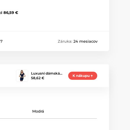
d
86,59 €
97
Záruka:
24 mesiacov
Luxusní dámská…
K nákupu
58,62 €
Modrá