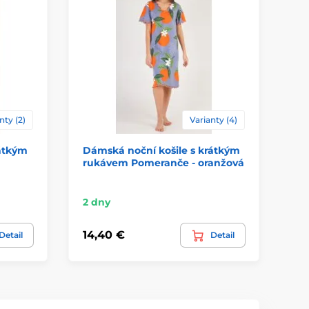
nty (2)
Varianty (4)
rátkým
Dámská noční košile s krátkým
Dá
rukávem Pomeranče - oranžová
še
2 dny
2 
14,40 €
44
Detail
Detail