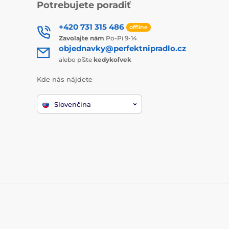
Potrebujete poradiť
+420 731 315 486
offline
Zavolajte nám
Po-Pi 9-14
objednavky@perfektnipradlo.cz
alebo píšte
kedykoľvek
Kde nás nájdete
Slovenčina