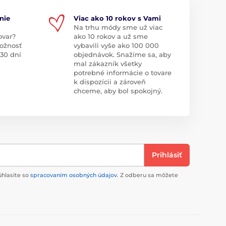
nie
Viac ako 10 rokov s Vami
Na trhu módy sme už viac
ovar?
ako 10 rokov a už sme
ožnosť
vybavili vyše ako 100 000
 30 dní
objednávok. Snažíme sa, aby
mal zákazník všetky
potrebné informácie o tovare
k dispozícii a zároveň
chceme, aby bol spokojný.
Prihlásiť
úhlasíte so
spracovaním osobných údajov
. Z odberu sa môžete