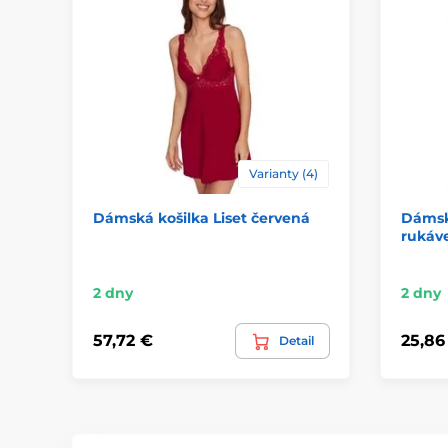
Varianty (4)
Dámská košilka Liset červená
Dámská
rukáv
2 dny
2 dny
57,72 €
25,86
Detail