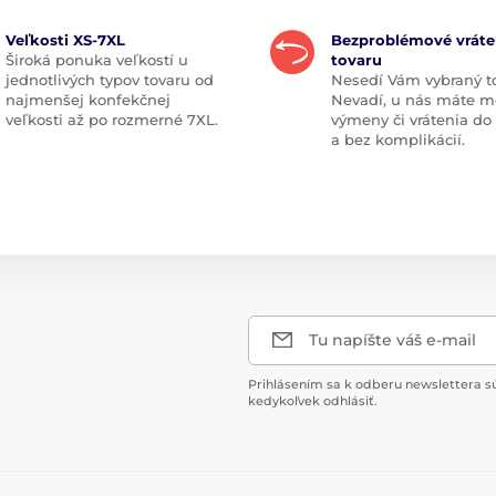
Veľkosti XS-7XL
Bezproblémové vráte
Široká ponuka veľkostí u
tovaru
jednotlivých typov tovaru od
Nesedí Vám vybraný t
najmenšej konfekčnej
Nevadí, u nás máte m
veľkosti až po rozmerné 7XL.
výmeny či vrátenia do
a bez komplikácií.
Tu napíšte váš e-mail
Prihlásením sa k odberu newslettera s
kedykoľvek odhlásiť.