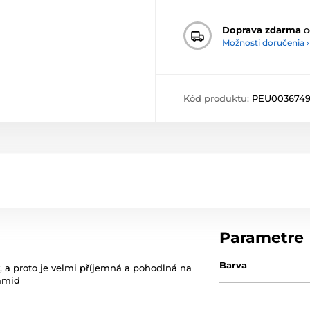
Doprava zdarma
o
Možnosti doručenia ›
Kód produktu:
PEU003674
Parametre
Barva
, a proto je velmi příjemná a pohodlná na
yamid