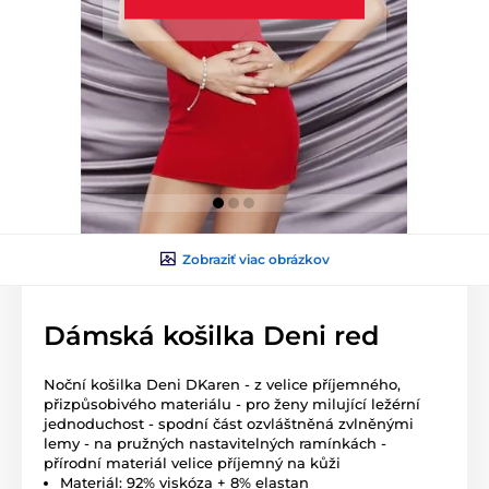
Zobraziť viac obrázkov
Dámská košilka Deni red
Noční košilka Deni DKaren - z velice příjemného,
přizpůsobivého materiálu - pro ženy milující ležérní
jednoduchost - spodní část ozvláštněná zvlněnými
lemy - na pružných nastavitelných ramínkách -
přírodní materiál velice příjemný na kůži
Materiál: 92% viskóza + 8% elastan