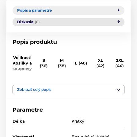
Popis a parametre
Diskusia
(0)
Popis produktu
Velikosti
S
M
XL
2XL
Košilky a
L (40)
(36)
(38)
(42)
(44)
(
soupravy
Obvod
84-
90-
96-
102-
110-
1
hrudníku
88cm
94cm
100cm
106cm
114cm
1
Zobraziť celý popis
(cm)
Obvod
80-
85-
95-
105-
110-
1
Parametre
pod prsy
85cm
90cm
100cm
110cm
115cm
1
(cm)
Délka
Krátký
Obvod
přes
90-
100-
105-
110-
115-
1
Vlastnosti
Bez rukávů
,
Krátké