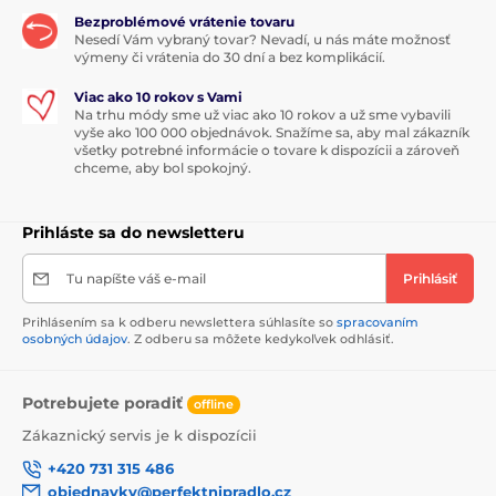
Bezproblémové vrátenie tovaru
Nesedí Vám vybraný tovar? Nevadí, u nás máte možnosť
výmeny či vrátenia do 30 dní a bez komplikácií.
Viac ako 10 rokov s Vami
Na trhu módy sme už viac ako 10 rokov a už sme vybavili
vyše ako 100 000 objednávok. Snažíme sa, aby mal zákazník
všetky potrebné informácie o tovare k dispozícii a zároveň
chceme, aby bol spokojný.
Prihláste sa do newsletteru
Tu napíšte váš e-mail
Prihlásiť
Prihlásením sa k odberu newslettera súhlasíte so
spracovaním
osobných údajov
. Z odberu sa môžete kedykoľvek odhlásiť.
Potrebujete poradiť
offline
Zákaznický servis je k dispozícii
+420 731 315 486
objednavky@perfektnipradlo.cz