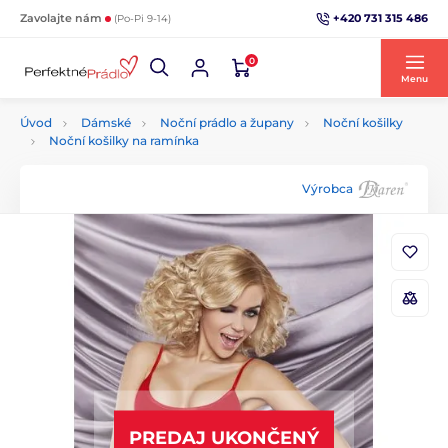
+420 731 315 486
Zavolajte nám
(Po-Pi 9-14)
0
Menu
Úvod
Dámské
Noční prádlo a župany
Noční košilky
Noční košilky na ramínka
Výrobca
PREDAJ UKONČENÝ