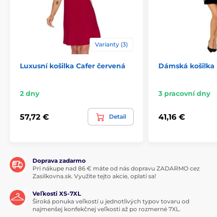
Varianty (3)
Luxusní košilka Cafer červená
Dámská košilka
2 dny
3 pracovní dny
57,72 €
41,16 €
Detail
Doprava zadarmo
Pri nákupe nad 86 € máte od nás dopravu ZADARMO cez
Zasilkovna.sk. Využite tejto akcie, oplatí sa!
Veľkosti XS-7XL
Široká ponuka veľkostí u jednotlivých typov tovaru od
najmenšej konfekčnej veľkosti až po rozmerné 7XL.