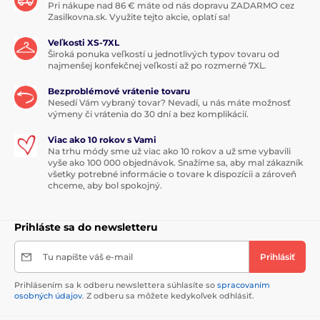
Pri nákupe nad 86 € máte od nás dopravu ZADARMO cez
Zasilkovna.sk. Využite tejto akcie, oplatí sa!
Veľkosti XS-7XL
Široká ponuka veľkostí u jednotlivých typov tovaru od
najmenšej konfekčnej veľkosti až po rozmerné 7XL.
Bezproblémové vrátenie tovaru
Nesedí Vám vybraný tovar? Nevadí, u nás máte možnosť
výmeny či vrátenia do 30 dní a bez komplikácií.
Viac ako 10 rokov s Vami
Na trhu módy sme už viac ako 10 rokov a už sme vybavili
vyše ako 100 000 objednávok. Snažíme sa, aby mal zákazník
všetky potrebné informácie o tovare k dispozícii a zároveň
chceme, aby bol spokojný.
Prihláste sa do newsletteru
Tu napíšte váš e-mail
Prihlásiť
Prihlásením sa k odberu newslettera súhlasíte so
spracovaním
osobných údajov
. Z odberu sa môžete kedykoľvek odhlásiť.