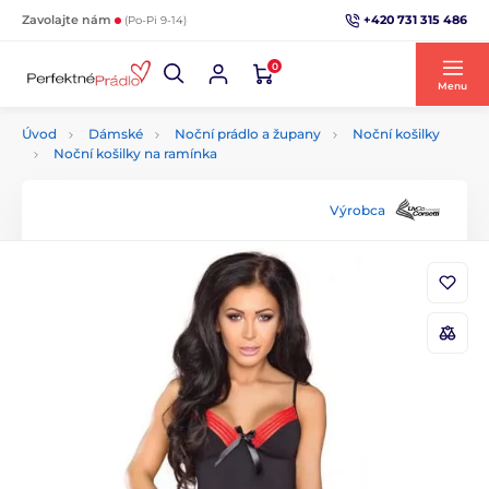
+420 731 315 486
Zavolajte nám
(Po-Pi 9-14)
0
Menu
Úvod
Dámské
Noční prádlo a župany
Noční košilky
Noční košilky na ramínka
Výrobca