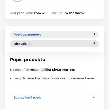
Kód produktu:
P514325
Záruka:
24 mesiacov
Popis a parametre
Diskusia
(0)
Popis produktu
Noblesní dámská košilka
LivCo Marion
:
nevyztužené košíčky v horní části v červené barvě
tenká elastická ramínka mají na zadní straně
délkovou regulaci
uprostřed dekoltu je mašle
Zobraziť celý popis
mírný A střih, spodní okraj lemovaný krajkou