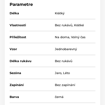
součástí balení jsou také kalhotky tanga
Parametre
Materiál: 90% polyamid, 10% elastan
Délka
Krátký
Vlastnosti
Bez rukávů
,
Krátké
Příležitost
Na doma
,
Volný čas
Vzor
Jednobarevný
Délka rukávu
Bez rukávů
Sezóna
Jaro
,
Léto
Zapínání
Bez zapínání
Barva
černá