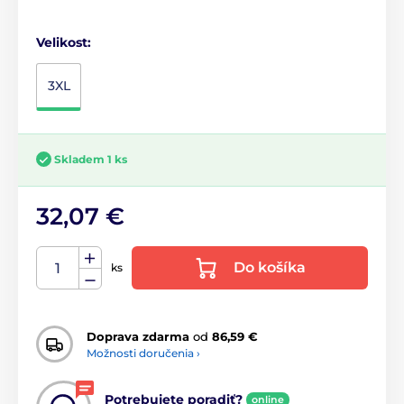
Velikost:
3XL
Skladem 1 ks
32,07 €
Do košíka
ks
Doprava zdarma
od
86,59 €
Možnosti doručenia ›
Potrebujete poradiť?
online