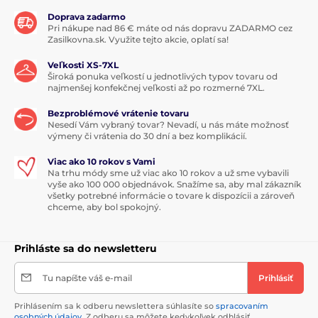
Doprava zadarmo
Pri nákupe nad 86 € máte od nás dopravu ZADARMO cez
Zasilkovna.sk. Využite tejto akcie, oplatí sa!
Veľkosti XS-7XL
Široká ponuka veľkostí u jednotlivých typov tovaru od
najmenšej konfekčnej veľkosti až po rozmerné 7XL.
Bezproblémové vrátenie tovaru
Nesedí Vám vybraný tovar? Nevadí, u nás máte možnosť
výmeny či vrátenia do 30 dní a bez komplikácií.
Viac ako 10 rokov s Vami
Na trhu módy sme už viac ako 10 rokov a už sme vybavili
vyše ako 100 000 objednávok. Snažíme sa, aby mal zákazník
všetky potrebné informácie o tovare k dispozícii a zároveň
chceme, aby bol spokojný.
Prihláste sa do newsletteru
Tu napíšte váš e-mail
Prihlásiť
Prihlásením sa k odberu newslettera súhlasíte so
spracovaním
osobných údajov
. Z odberu sa môžete kedykoľvek odhlásiť.