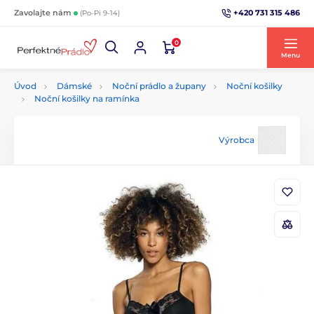
+420 731 315 486
Zavolajte nám
(Po-Pi 9-14)
0
Menu
Úvod
Dámské
Noční prádlo a župany
Noční košilky
Noční košilky na ramínka
Výrobca