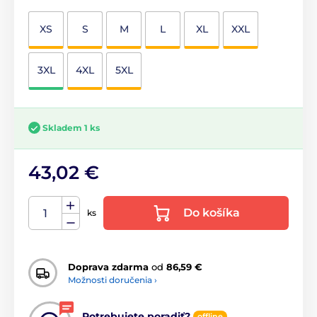
XS
S
M
L
XL
XXL
3XL
4XL
5XL
Skladem 1 ks
43,02 €
Do košíka
ks
Doprava zdarma
od
86,59 €
Možnosti doručenia ›
Potrebujete poradiť?
offline