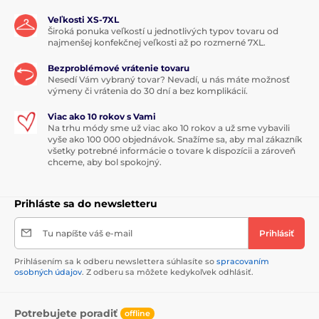
Veľkosti XS-7XL
Široká ponuka veľkostí u jednotlivých typov tovaru od
najmenšej konfekčnej veľkosti až po rozmerné 7XL.
Bezproblémové vrátenie tovaru
Nesedí Vám vybraný tovar? Nevadí, u nás máte možnosť
výmeny či vrátenia do 30 dní a bez komplikácií.
Viac ako 10 rokov s Vami
Na trhu módy sme už viac ako 10 rokov a už sme vybavili
vyše ako 100 000 objednávok. Snažíme sa, aby mal zákazník
všetky potrebné informácie o tovare k dispozícii a zároveň
chceme, aby bol spokojný.
Prihláste sa do newsletteru
Tu napíšte váš e-mail
Prihlásiť
Prihlásením sa k odberu newslettera súhlasíte so
spracovaním
osobných údajov
. Z odberu sa môžete kedykoľvek odhlásiť.
Potrebujete poradiť
offline