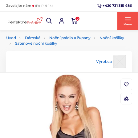
+420 731 315 486
Zavolajte nám
(Po-Pi 9-14)
0
Menu
Úvod
Dámské
Noční prádlo a župany
Noční košilky
Saténové noční košilky
Výrobca