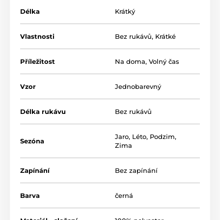
Délka
Krátký
Vlastnosti
Bez rukávů
,
Krátké
Příležitost
Na doma
,
Volný čas
Vzor
Jednobarevný
Délka rukávu
Bez rukávů
Jaro
,
Léto
,
Podzim
,
Sezóna
Zima
Zapínání
Bez zapínání
Barva
černá