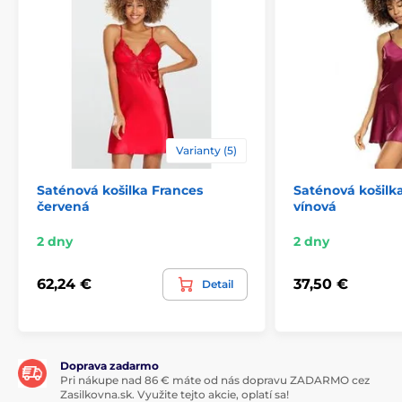
Varianty (5)
Saténová košilka Frances
Saténová košilk
červená
vínová
2 dny
2 dny
62,24 €
37,50 €
Detail
Doprava zadarmo
Pri nákupe nad 86 € máte od nás dopravu ZADARMO cez
Zasilkovna.sk. Využite tejto akcie, oplatí sa!