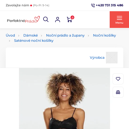
+420 731 315 486
Zavolajte nám
(Po-Pi 9-14)
0
Menu
Úvod
Dámské
Noční prádlo a župany
Noční košilky
Saténové noční košilky
Výrobca