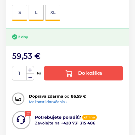
S
L
XL
2 dny
59,53 €
Do košíka
ks
Doprava zdarma
od
86,59 €
Možnosti doručenia ›
Potrebujete poradiť?
offline
Zavolajte na
+420 731 315 486