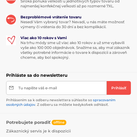
Široká ponuka veľkostí u jednotlivých typov tovaru od
najmenšej konfekčnej veľkosti až po rozmerné 7XL.
Bezproblémové vrátenie tovaru
Nesedí Vám vybraný tovar? Nevadí, u nás máte možnosť
výmeny či vrátenia do 30 dní a bez komplikácií.
Viac ako 10 rokov s Vami
Na trhu módy sme už viac ako 10 rokov a už sme vybavili
vyše ako 100 000 objednávok. Snažíme sa, aby mal zákazník
všetky potrebné informácie o tovare k dispozícii a zároveň
chceme, aby bol spokojný.
Prihláste sa do newsletteru
Tu napíšte váš e-mail
Prihlásiť
Prihlásením sa k odberu newslettera súhlasíte so
spracovaním
osobných údajov
. Z odberu sa môžete kedykoľvek odhlásiť.
Potrebujete poradiť
offline
Zákaznický servis je k dispozícii