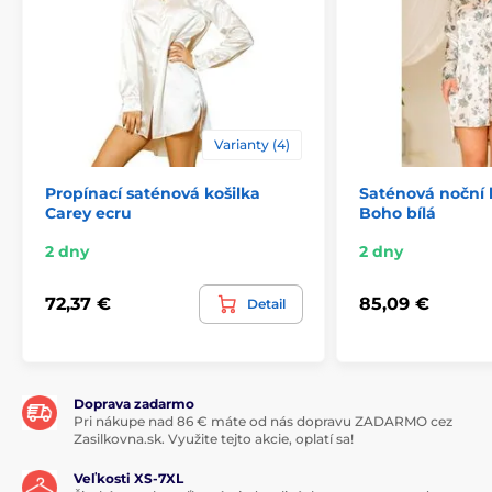
Varianty (4)
Propínací saténová košilka
Saténová noční 
Carey ecru
Boho bílá
2 dny
2 dny
72,37 €
85,09 €
Detail
Doprava zadarmo
Pri nákupe nad 86 € máte od nás dopravu ZADARMO cez
Zasilkovna.sk. Využite tejto akcie, oplatí sa!
Veľkosti XS-7XL