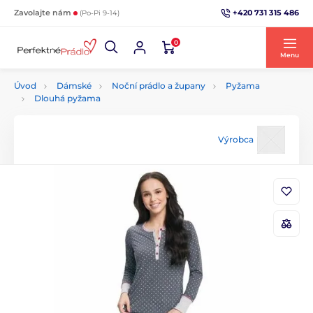
+420 731 315 486
Zavolajte nám
(Po-Pi 9-14)
0
Menu
Úvod
Dámské
Noční prádlo a župany
Pyžama
Dlouhá pyžama
Výrobca