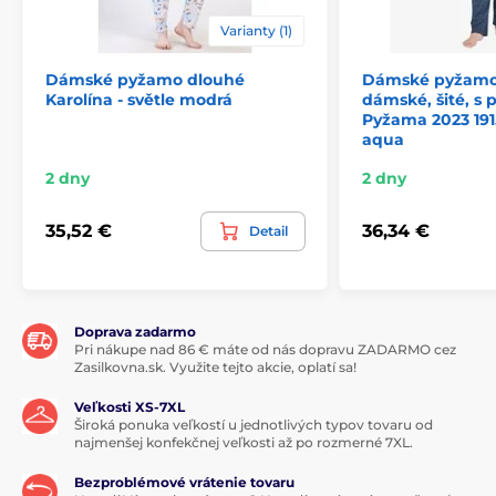
Varianty (1)
Dámské pyžamo dlouhé
Dámské pyžamo
Karolína - světle modrá
dámské, šité, s 
Pyžama 2023 1915
aqua
2 dny
2 dny
35,52 €
36,34 €
Detail
Doprava zadarmo
Pri nákupe nad 86 € máte od nás dopravu ZADARMO cez
Zasilkovna.sk. Využite tejto akcie, oplatí sa!
Veľkosti XS-7XL
Široká ponuka veľkostí u jednotlivých typov tovaru od
najmenšej konfekčnej veľkosti až po rozmerné 7XL.
Bezproblémové vrátenie tovaru