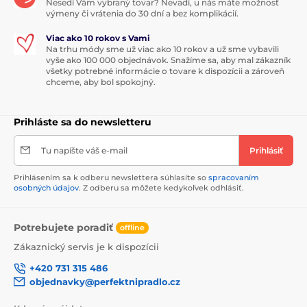
Nesedí Vám vybraný tovar? Nevadí, u nás máte možnosť
výmeny či vrátenia do 30 dní a bez komplikácií.
Viac ako 10 rokov s Vami
Na trhu módy sme už viac ako 10 rokov a už sme vybavili
vyše ako 100 000 objednávok. Snažíme sa, aby mal zákazník
všetky potrebné informácie o tovare k dispozícii a zároveň
chceme, aby bol spokojný.
Prihláste sa do newsletteru
Tu napíšte váš e-mail
Prihlásiť
Prihlásením sa k odberu newslettera súhlasíte so
spracovaním
osobných údajov
. Z odberu sa môžete kedykoľvek odhlásiť.
Potrebujete poradiť
offline
Zákaznický servis je k dispozícii
+420 731 315 486
objednavky@perfektnipradlo.cz