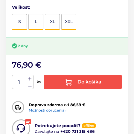
Velikost:
S
L
XL
XXL
2 dny
76,90 €
Do košíka
ks
Doprava zdarma
od
86,59 €
Možnosti doručenia ›
Potrebujete poradiť?
offline
Zavolajte na
+420 731 315 486