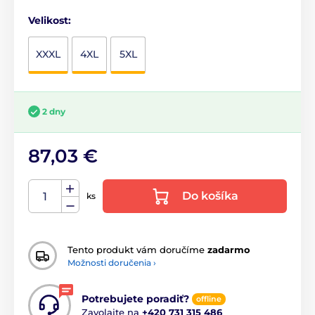
Velikost:
XXXL
4XL
5XL
2 dny
87,03 €
Do košíka
ks
Tento produkt vám doručíme
zadarmo
Možnosti doručenia ›
Potrebujete poradiť?
offline
Zavolajte na
+420 731 315 486