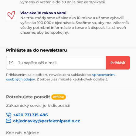
výmeny či vrátenia do 30 dní a bez komplikácií.
Viac ako 10 rokov s Vami
Na trhu módy sme už viac ako 10 rokov a už sme vybavili
vyše ako 100 000 objednávok. Snažíme sa, aby mal zákazník
všetky potrebné informácie o tovare k dispozícii a zároveň
chceme, aby bol spokojný.
Prihláste sa do newsletteru
Tu napíšte váš e-mail
Prihlásiť
Prihlásením sa k odberu newslettera súhlasíte so
spracovaním
osobných údajov
. Z odberu sa môžete kedykoľvek odhlásiť.
Potrebujete poradiť
offline
Zákaznický servis je k dispozícii
+420 731 315 486
objednavky@perfektnipradlo.cz
Kde nás nájdete