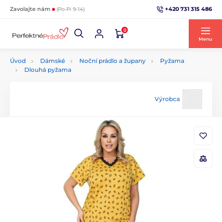
+420 731 315 486
Zavolajte nám
(Po-Pi 9-14)
0
Menu
Úvod
Dámské
Noční prádlo a župany
Pyžama
Dlouhá pyžama
Výrobca