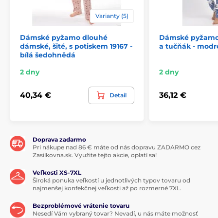
Varianty (5)
Dámské pyžamo dlouhé
Dámské pyžamo
dámské, šité, s potiskem 19167 -
a tučňák - mod
bílá šedohnědá
2 dny
2 dny
40,34 €
36,12 €
Detail
Doprava zadarmo
Pri nákupe nad 86 € máte od nás dopravu ZADARMO cez
Zasilkovna.sk. Využite tejto akcie, oplatí sa!
Veľkosti XS-7XL
Široká ponuka veľkostí u jednotlivých typov tovaru od
najmenšej konfekčnej veľkosti až po rozmerné 7XL.
Bezproblémové vrátenie tovaru
Nesedí Vám vybraný tovar? Nevadí, u nás máte možnosť