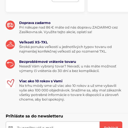
Doprava zadarmo
Pri nákupe nad 86 € máte od nás dopravu ZADARMO cez
Zasilkovna.sk. Využite tejto akcie, oplatí sa!
Veľkosti XS-7XL
Široká ponuka veľkostí u jednotlivých typov tovaru od
najmenšej konfekčnej veľkosti až po rozmerné 7XL.
Bezproblémové vrátenie tovaru
Nesedí Vám vybraný tovar? Nevadí, u nás máte možnosť
výmeny či vrátenia do 30 dní a bez komplikácií.
Viac ako 10 rokov s Vami
Na trhu módy sme už viac ako 10 rokov a už sme vybavili
vyše ako 100 000 objednávok. Snažíme sa, aby mal zákazník
všetky potrebné informácie o tovare k dispozícii a zároveň
chceme, aby bol spokojný.
Prihláste sa do newsletteru
Tu napíšte váš e-mail
Prihlásiť