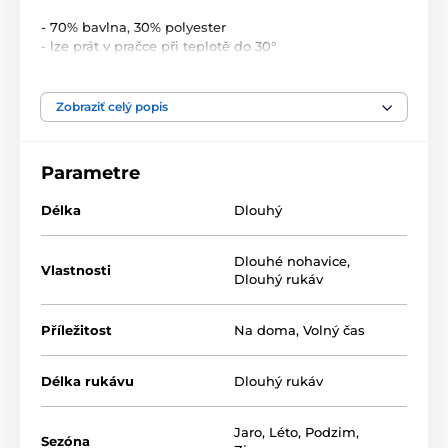
- 70% bavlna, 30% polyester
- lze prát v pračce při teplotě do 30°
- nesušit v sušičce
- žehlit z rubu do 110°
- nepoužívat bělící prostředky
Zobraziť celý popis
- nečistit chemicky
Míry naměřené na výrobku
Parametre
Dámské
Délka
Dlouhý
pyžamo
Velikost
S
M
L
XL
Dlouhé nohavice
,
Vlastnosti
Dlouhý rukáv
Obvod
90
94
96
98
hrudníku
Příležitost
Na doma
,
Volný čas
Délka trika
63
64
65
66
Délka rukávu
Dlouhý rukáv
Pas
74-86
76-88
82-94
84-96
Jaro
,
Léto
,
Podzim
,
Délka kalhot
100
101
102
103
Sezóna