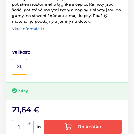
potiskem roztomilého tygříka s čepicí. Kalhoty jsou
šedé, potištěné malými tygry a nápisy. Kalhoty jsou do
gumy, na stažení šňůrkou a mají kapsy. Použitý
materiál je poddajný a jemný na dotek.
Viac informácií ›
Velikost:
XL
2 dny
21,64 €
Do košíka
ks