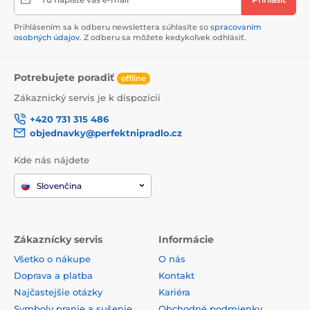
Prihlásením sa k odberu newslettera súhlasíte so
spracovaním
osobných údajov
. Z odberu sa môžete kedykoľvek odhlásiť.
Potrebujete poradiť
offline
Zákaznický servis je k dispozícii
+420 731 315 486
objednavky@perfektnipradlo.cz
Kde nás nájdete
Slovenčina
Zákaznícky servis
Informácie
Všetko o nákupe
O nás
Doprava a platba
Kontakt
Najčastejšie otázky
Kariéra
Symboly pranie a sušenie
Obchodné podmienky