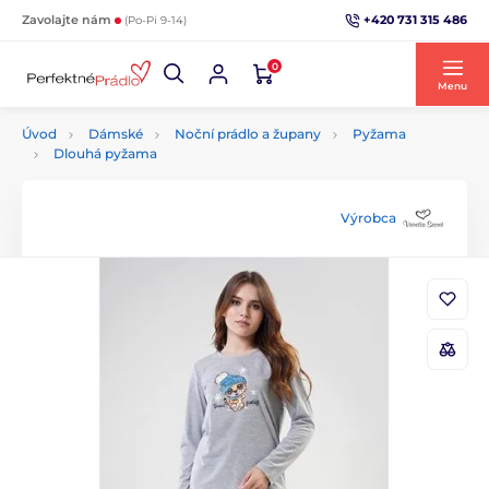
+420 731 315 486
Zavolajte nám
(Po-Pi 9-14)
0
Menu
Úvod
Dámské
Noční prádlo a župany
Pyžama
Dlouhá pyžama
Výrobca