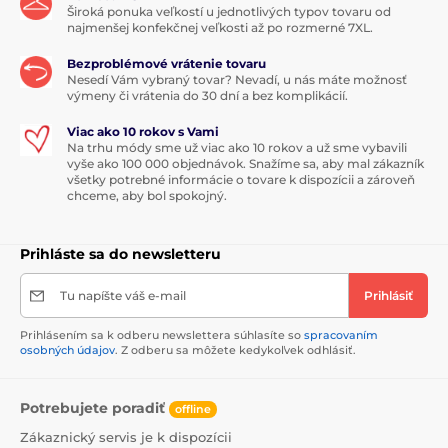
Široká ponuka veľkostí u jednotlivých typov tovaru od
najmenšej konfekčnej veľkosti až po rozmerné 7XL.
Bezproblémové vrátenie tovaru
Nesedí Vám vybraný tovar? Nevadí, u nás máte možnosť
výmeny či vrátenia do 30 dní a bez komplikácií.
Viac ako 10 rokov s Vami
Na trhu módy sme už viac ako 10 rokov a už sme vybavili
vyše ako 100 000 objednávok. Snažíme sa, aby mal zákazník
všetky potrebné informácie o tovare k dispozícii a zároveň
chceme, aby bol spokojný.
Prihláste sa do newsletteru
Tu napíšte váš e-mail
Prihlásiť
Prihlásením sa k odberu newslettera súhlasíte so
spracovaním
osobných údajov
. Z odberu sa môžete kedykoľvek odhlásiť.
Potrebujete poradiť
offline
Zákaznický servis je k dispozícii