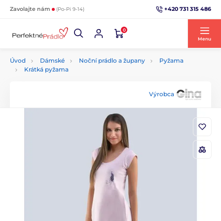
+420 731 315 486
Zavolajte nám
(Po-Pi 9-14)
0
Menu
Úvod
Dámské
Noční prádlo a župany
Pyžama
Krátká pyžama
Výrobca