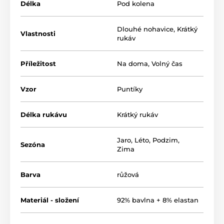
Délka
Pod kolena
Produkt je zaradený v kategóriách
Dlouhé nohavice
,
Krátký
Vlastnosti
rukáv
Krátká pyžama
Dámská pyžama XXL+
Příležitost
Na doma
,
Volný čas
Vzor
Puntíky
Délka rukávu
Krátký rukáv
Jaro
,
Léto
,
Podzim
,
Sezóna
Zima
Barva
růžová
Materiál - složení
92% bavlna + 8% elastan