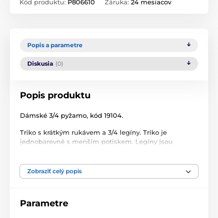
Kód produktu:
P806610
Záruka:
24 mesiacov
Popis a parametre
Diskusia
(0)
Popis produktu
Dámské 3/4 pyžamo, kód 19104.
Triko s krátkým rukávem a 3/4 legíny. Triko je
jednobarevné s menším potiskem. Legíny jsou
potištěné. Elastan přidává materiálu pružnost a
zlepšuje jeho tvarovou stálost. Prádlo z tohoto
materiálu je vhodné pro každodenní nošení.
Zobraziť celý popis
Výrobce: GINA
Parametre
Složení: 92% Bavlna, 8% Elastan