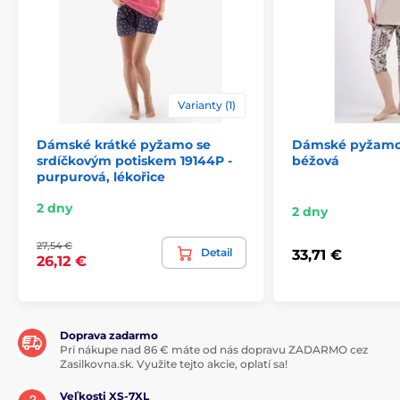
Varianty (1)
Dámské krátké pyžamo se
Dámské pyžamo 
srdíčkovým potiskem 19144P -
béžová
purpurová, lékořice
2 dny
2 dny
27,54 €
Detail
33,71 €
26,12 €
Doprava zadarmo
Pri nákupe nad 86 € máte od nás dopravu ZADARMO cez
Zasilkovna.sk. Využite tejto akcie, oplatí sa!
Veľkosti XS-7XL