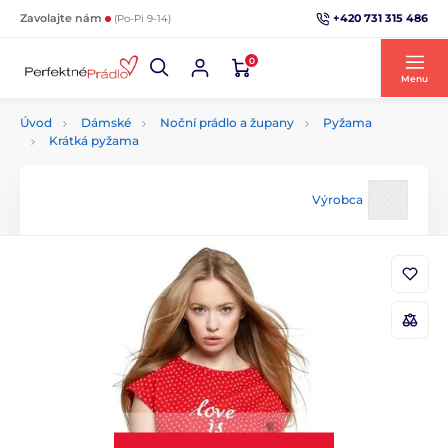
+420 731 315 486
Zavolajte nám
(Po-Pi 9-14)
0
Menu
Úvod
Dámské
Noční prádlo a župany
Pyžama
Krátká pyžama
Výrobca