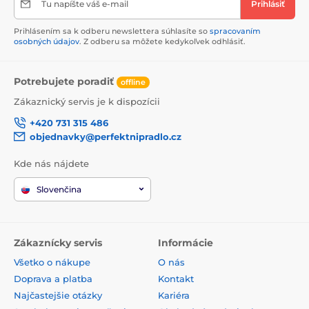
Tu napíšte váš e-mail
Prihlásiť
Prihlásením sa k odberu newslettera súhlasíte so
spracovaním
osobných údajov
. Z odberu sa môžete kedykoľvek odhlásiť.
Potrebujete poradiť
offline
Zákaznický servis je k dispozícii
+420 731 315 486
objednavky@perfektnipradlo.cz
Kde nás nájdete
Slovenčina
Zákaznícky servis
Informácie
Všetko o nákupe
O nás
Doprava a platba
Kontakt
Najčastejšie otázky
Kariéra