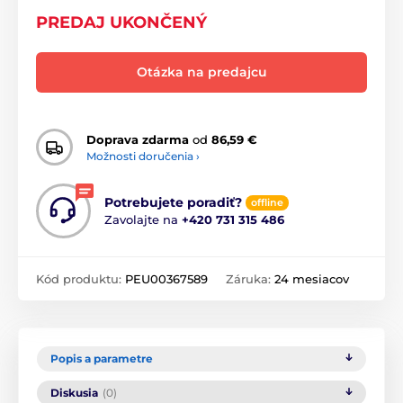
PREDAJ UKONČENÝ
Otázka na predajcu
Doprava zdarma
od
86,59 €
Možnosti doručenia ›
Potrebujete poradiť?
offline
Zavolajte na
+420 731 315 486
Kód produktu:
PEU00367589
Záruka:
24 mesiacov
Popis a parametre
Diskusia
(0)