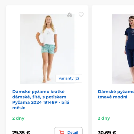
Varianty (2)
Dámské pyžamo krátké
Dámské pyžamo 
dámské, šité, s potiskem
tmavě modrá
Pyžama 2024 19148P - bílá
měsíc
2 dny
2 dny
29,35 €
30,69 €
Detail