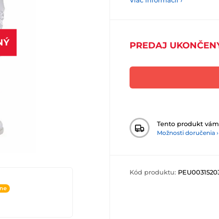
Viac informácií ›
NÝ
PREDAJ UKONČEN
Tento produkt vá
Možnosti doručenia ›
Kód produktu:
PEU0031520
ine