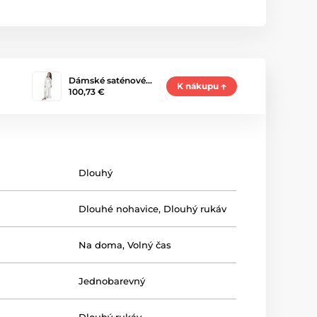
Dámské saténové…
K nákupu
100,73 €
Dlouhý
Dlouhé nohavice
,
Dlouhý rukáv
Na doma
,
Volný čas
Jednobarevný