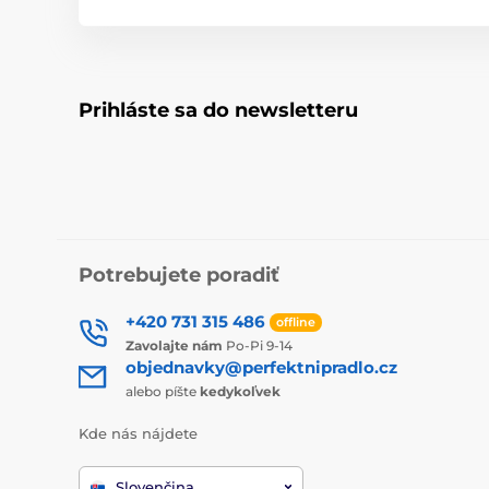
Prihláste sa do newsletteru
Potrebujete poradiť
+420 731 315 486
offline
Zavolajte nám
Po-Pi 9-14
objednavky@perfektnipradlo.cz
alebo píšte
kedykoľvek
Kde nás nájdete
Slovenčina