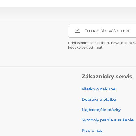
Tu napíšte váš e-mail
Prihlásením sa k odberu newslettera s
kedykoľvek odhlásiť.
Zákaznícky servis
Všetko o nákupe
Doprava a platba
Najčastejšie otázky
Symboly pranie a sušenie
Píšu o nás