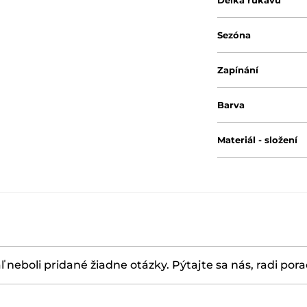
Délka rukávu
Sezóna
Zapínání
Barva
Materiál - složení
ľ neboli pridané žiadne otázky. Pýtajte sa nás, radi por