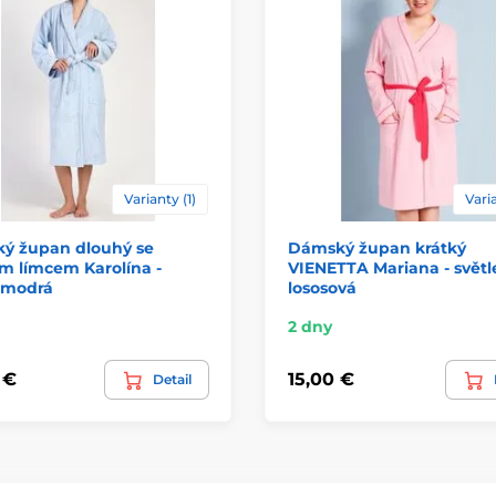
Varianty (1)
Varia
ý župan dlouhý se
Dámský župan krátký
m límcem Karolína -
VIENETTA Mariana - světl
 modrá
lososová
2 dny
 €
15,00 €
Detail