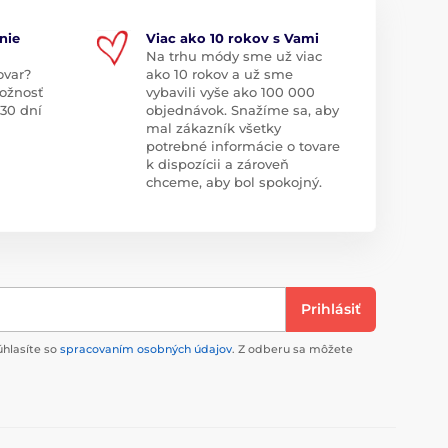
nie
Viac ako 10 rokov s Vami
Na trhu módy sme už viac
ovar?
ako 10 rokov a už sme
ožnosť
vybavili vyše ako 100 000
 30 dní
objednávok. Snažíme sa, aby
mal zákazník všetky
potrebné informácie o tovare
k dispozícii a zároveň
chceme, aby bol spokojný.
Prihlásiť
úhlasíte so
spracovaním osobných údajov
. Z odberu sa môžete