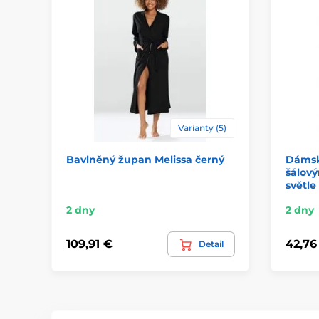
Varianty (5)
Bavlněný župan Melissa černý
Dámsk
šálový
světle
2 dny
2 dny
109,91 €
42,76
Detail