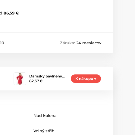
d
86,59 €
00
Záruka:
24 mesiacov
Dámský bavlněný…
K nákupu
82,37 €
Nad kolena
Volný střih