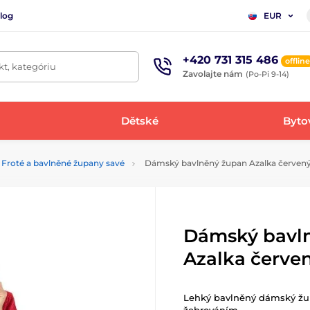
log
EUR
+420 731 315 486
offline
t, kategóriu
Zavolajte nám
(Po-Pi 9-14)
Dětské
Bytov
Froté a bavlněné župany savé
Dámský bavlněný župan Azalka červený
Dámský bavl
Azalka červe
Lehký bavlněný dámský žup