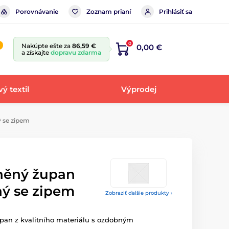
Porovnávanie
Zoznam prianí
Prihlásiť sa
0
Nakúpte ešte za
86,59 €
0,00 €
a získajte
dopravu zdarma
ý textil
Výprodej
 se zipem
něný župan
ný se zipem
Zobraziť ďalšie produkty ›
an z kvalitního materiálu s ozdobným