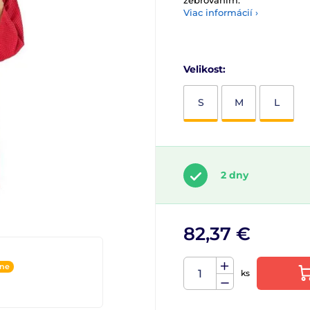
žebrováním.
Viac informácií ›
Velikost:
S
M
L
2 dny
82,37 €
ine
ks