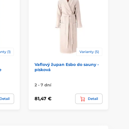
nty (1)
Varianty (5)
Vaflový župan Esbo do sauny -
Dá
e
písková
šá
2 - 7 dní
Sk
81,47 €
90
Detail
Detail