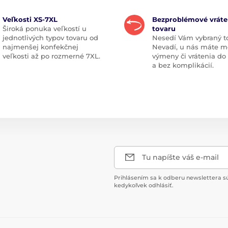
Veľkosti XS-7XL
Bezproblémové vráte
Široká ponuka veľkostí u
tovaru
jednotlivých typov tovaru od
Nesedí Vám vybraný t
najmenšej konfekčnej
Nevadí, u nás máte m
veľkosti až po rozmerné 7XL.
výmeny či vrátenia do
a bez komplikácií.
Tu napíšte váš e-mail
Prihlásením sa k odberu newslettera s
kedykoľvek odhlásiť.