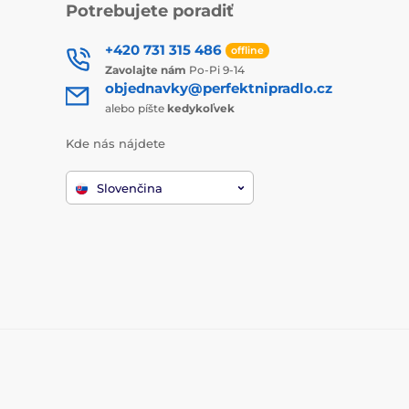
Potrebujete poradiť
+420 731 315 486
offline
Zavolajte nám
Po-Pi 9-14
objednavky@perfektnipradlo.cz
alebo píšte
kedykoľvek
Kde nás nájdete
Slovenčina