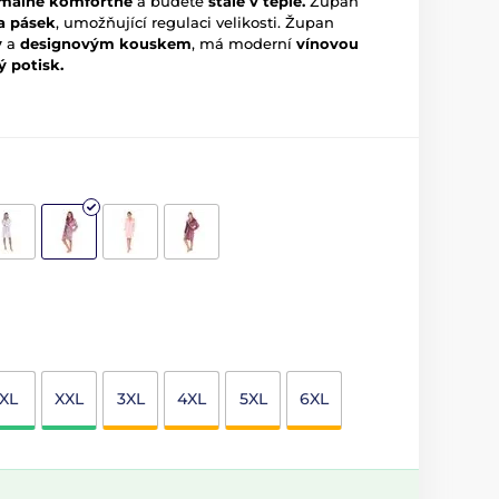
málně komfortně
a budete
stále v teple.
Župan
 a pásek
, umožňující regulaci velikosti. Župan
y
a
designovým kouskem
, má moderní
vínovou
ý potisk.
XL
XXL
3XL
4XL
5XL
6XL