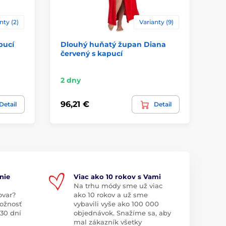
nty (2)
Varianty (9)
pucí
Dlouhý huňatý župan Diana
Dá
červený s kapucí
šá
ma
2 dny
2 -
96,21 €
79
Detail
Detail
nie
Viac ako 10 rokov s Vami
Na trhu módy sme už viac
ovar?
ako 10 rokov a už sme
ožnosť
vybavili vyše ako 100 000
 30 dní
objednávok. Snažíme sa, aby
mal zákazník všetky