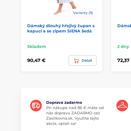
Varianty (9)
Dámský dlouhý hřejivý župan s
Dámsk
kapucí a se zipem SIENA šedá
Skladem
2 dny
90,47 €
72,37
Detail
Doprava zadarmo
Pri nákupe nad 86 € máte od
nás dopravu ZADARMO cez
Zasilkovna.sk. Využite tejto
akcie, oplatí sa!