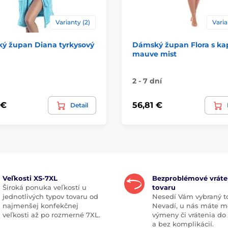
Varianty (2)
Varia
ý župan Diana tyrkysový
Dámský župan Flora s ka
mauve mist
2 - 7 dní
 €
56,81 €
Detail
Veľkosti XS-7XL
Bezproblémové vráte
Široká ponuka veľkostí u
tovaru
jednotlivých typov tovaru od
Nesedí Vám vybraný t
najmenšej konfekčnej
Nevadí, u nás máte m
veľkosti až po rozmerné 7XL.
výmeny či vrátenia do
a bez komplikácií.