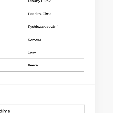
Dlouhý rukáv
Podzim
,
Zima
Rychlozavazování
červená
ženy
fleece
adíme