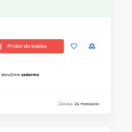
Pridať do košíka
m doručíme
zadarmo
Záruka:
24 mesiacov