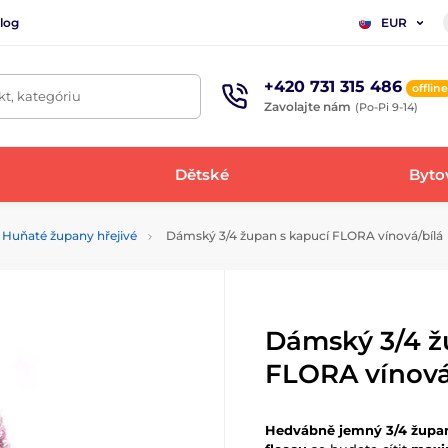
log
EUR
+420 731 315 486
offline
t, kategóriu
Zavolajte nám
(Po-Pi 9-14)
Dětské
Bytov
Huňaté župany hřejivé
Dámský 3/4 župan s kapucí FLORA vínová/bílá
Dámský 3/4 ž
FLORA vínová
Hedvábně jemný 3/4 župan