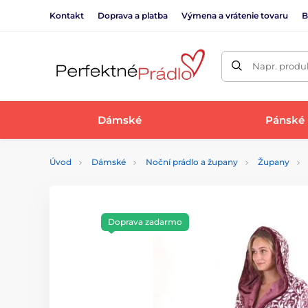
Kontakt
Doprava a platba
Výmena a vrátenie tovaru
B
Napr. produk
Dámské
Pánské
Úvod
Dámské
Noční prádlo a župany
Župany
Doprava zadarmo