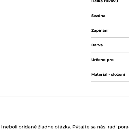
Délka rukávu
Sezóna
Zapínání
Barva
Určeno pro
Materiál - složení
ľ neboli pridané žiadne otázky. Pýtajte sa nás, radi por