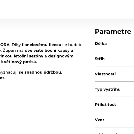
Parametre
Délka
LORA
. Díky
flanelovému fleecu
se budete
.
Župan má
dvě všité boční kapsy a
inkou letošní sezóny
a
designovým
Střih
 květinový potisk.
vyznačují se
snadnou údržbou
.
Vlastnosti
as.
Typ výstřihu
Příležitost
Vzor