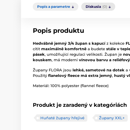
Popis a parametre
Diskusia
(0)
Popis produktu
Hedvábně jemný 3/4 župan s kapucí
z kolekce
F
cítit
maximálně komfortně
a budete
stále v teple
pásek
, umožňující regulaci velikosti. Župan je
nov
kouskem
, má moderní
vínovou barvu a reliéfový
Župany FLORA jsou
lehké, sametové na dotek
a 
Použitý
flanelový fleece má extra jemný
,
hustý vl
Materiál: 100% polyester (flannel fleece)
Produkt je zaradený v kategóriách
Huňaté župany hřejivé
Župany XXL+