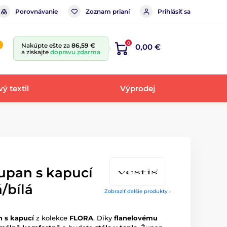
Porovnávanie
Zoznam prianí
Prihlásiť sa
0
Nakúpte ešte za
86,59 €
0,00 €
a získajte
dopravu zdarma
ý textil
Výprodej
upan s kapucí
/bílá
Zobraziť ďalšie produkty ›
 s kapucí
z kolekce
FLORA
. Díky
flanelovému