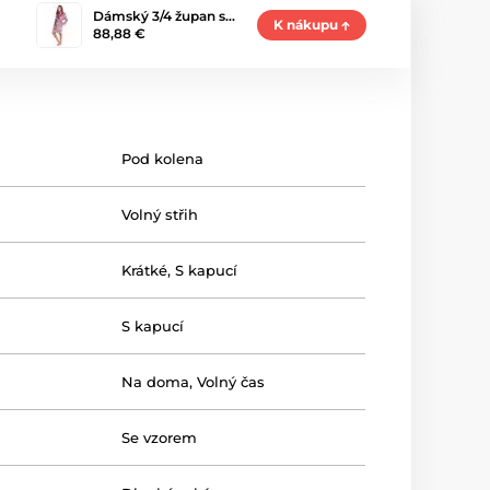
Dámský 3/4 župan s…
K nákupu
88,88 €
Pod kolena
Volný střih
Krátké
,
S kapucí
S kapucí
Na doma
,
Volný čas
Se vzorem