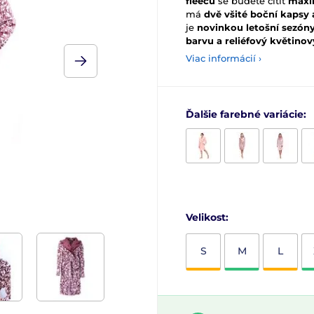
fleecu
se budete cítit
maxi
má
dvě všité boční kapsy
je
novinkou letošní sezón
barvu a reliéfový květinov
Viac informácií ›
Ďalšie farebné variácie:
Velikost:
S
M
L