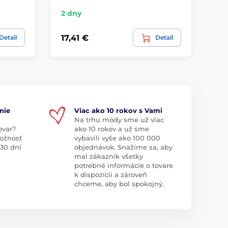
2 dny
2 -
17,41 €
90
Detail
Detail
nie
Viac ako 10 rokov s Vami
Na trhu módy sme už viac
ovar?
ako 10 rokov a už sme
ožnosť
vybavili vyše ako 100 000
 30 dní
objednávok. Snažíme sa, aby
mal zákazník všetky
potrebné informácie o tovare
k dispozícii a zároveň
chceme, aby bol spokojný.