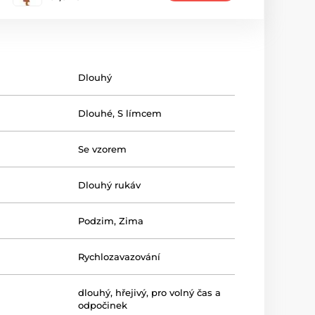
Dlouhý
Dlouhé
,
S límcem
Se vzorem
Dlouhý rukáv
Podzim
,
Zima
Rychlozavazování
dlouhý
,
hřejivý
,
pro volný čas a
odpočinek