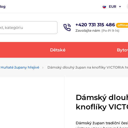
log
EUR
+420 731 315 486
offline
t, kategóriu
Zavolajte nám
(Po-Pi 9-14)
Dětské
Bytov
Huňaté župany hřejivé
Dámský dlouhý župan na knoflíky VICTORIA h
Dámský dlou
knoflíky VIC
Dámský župan tradiční če