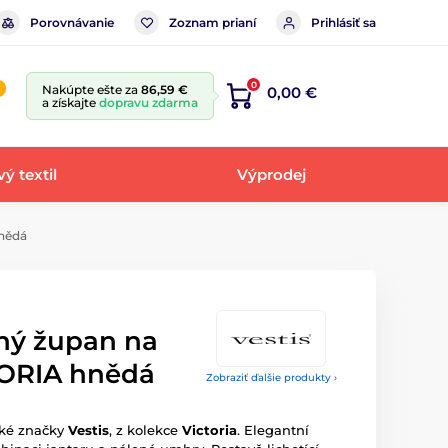
Porovnávanie
Zoznam prianí
Prihlásiť sa
0
Nakúpte ešte za
86,59 €
0,00 €
a získajte
dopravu zdarma
ý textil
Výprodej
nědá
hý župan na
TORIA hnědá
Zobraziť ďalšie produkty ›
ské značky
Vestis
, z kolekce
Victoria
. Elegantní