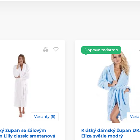
Doprava zadarmo
Varianty (5)
Varia
ý župan se šálovým
Krátký dámský župan D
 Lilly classic smetanová
Eliza světle modrý