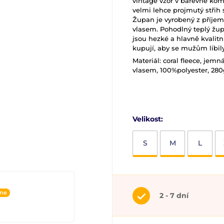
vintage vzor v barevné kom
velmi lehce projmutý střih
Župan je vyrobený z příje
vlasem. Pohodlný teplý žu
jsou hezké a hlavně kvalitn
kupují, aby se mužům líbily
Materiál: coral fleece, jem
vlasem, 100%polyester, 28
Velikost:
S
M
L
ine
2 - 7 dní