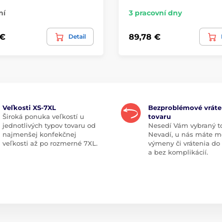
ní
3 pracovní dny
 €
89,78 €
Detail
Veľkosti XS-7XL
Bezproblémové vráte
Široká ponuka veľkostí u
tovaru
jednotlivých typov tovaru od
Nesedí Vám vybraný t
najmenšej konfekčnej
Nevadí, u nás máte m
veľkosti až po rozmerné 7XL.
výmeny či vrátenia do
a bez komplikácií.