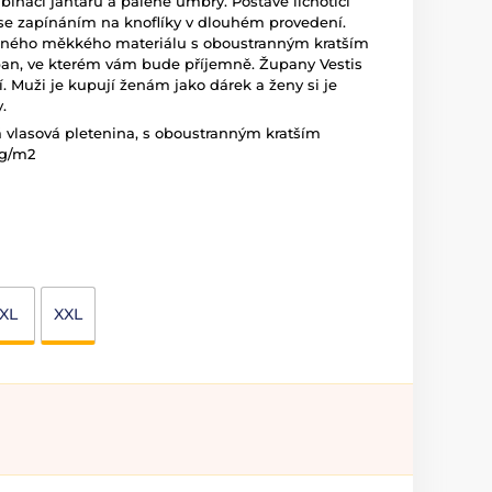
binaci jantaru a pálené umbry. Postavě lichotící
 se zapínáním na knoflíky v dlouhém provedení.
mného měkkého materiálu s oboustranným kratším
pan, ve kterém vám bude příjemně. Župany Vestis
í. Muži je kupují ženám jako dárek a ženy si je
.
ná vlasová pletenina, s oboustranným kratším
0g/m2
XL
XXL