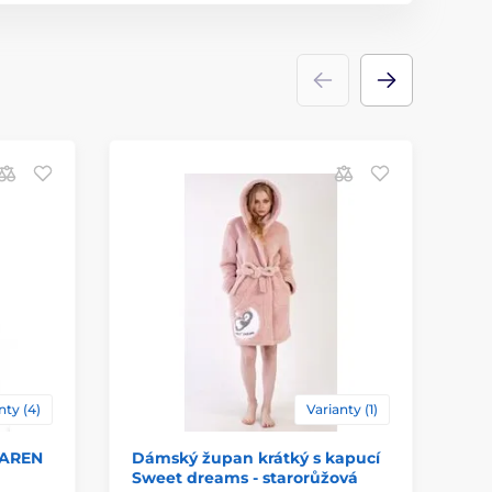
D
nty (4)
Varianty (1)
KAREN
Dámský župan krátký s kapucí
Dá
Sweet dreams - starorůžová
FL