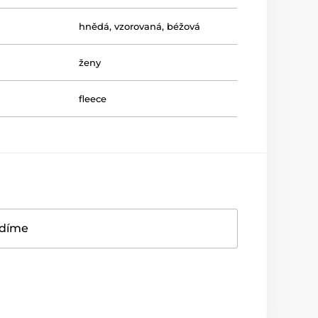
hnědá
,
vzorovaná
,
béžová
ženy
fleece
adíme