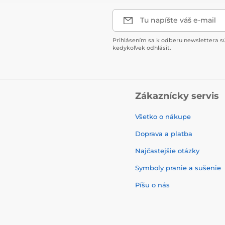
Tu napíšte váš e-mail
Prihlásením sa k odberu newslettera s
kedykoľvek odhlásiť.
Zákaznícky servis
Všetko o nákupe
Doprava a platba
Najčastejšie otázky
Symboly pranie a sušenie
Píšu o nás