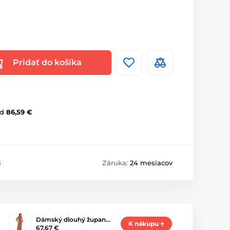
Pridať do košíka
d
86,59 €
8
Záruka:
24 mesiacov
Dámský dlouhý župan…
K nákupu
67,67 €