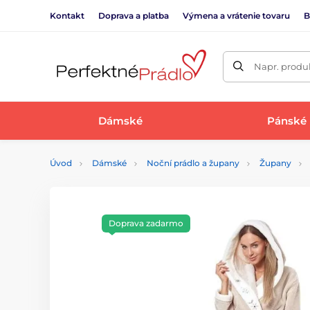
Kontakt
Doprava a platba
Výmena a vrátenie tovaru
B
Napr. produk
Dámské
Pánské
Úvod
Dámské
Noční prádlo a župany
Župany
Doprava zadarmo