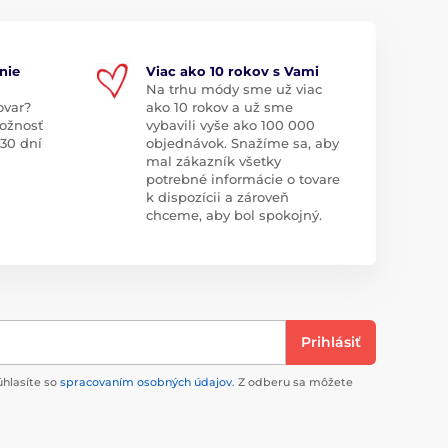
nie
Viac ako 10 rokov s Vami
Na trhu módy sme už viac
ovar?
ako 10 rokov a už sme
ožnosť
vybavili vyše ako 100 000
 30 dní
objednávok. Snažíme sa, aby
mal zákazník všetky
potrebné informácie o tovare
k dispozícii a zároveň
chceme, aby bol spokojný.
Prihlásiť
úhlasíte so
spracovaním osobných údajov
. Z odberu sa môžete