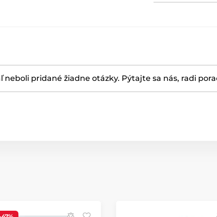
ľ neboli pridané žiadne otázky. Pýtajte sa nás, radi por
-47%