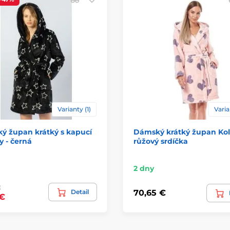
Varianty (1)
Varia
ý župan krátký s kapucí
Dámský krátký župan Ko
 - černá
růžový srdíčka
2 dny
€
Detail
70,65 €
 €