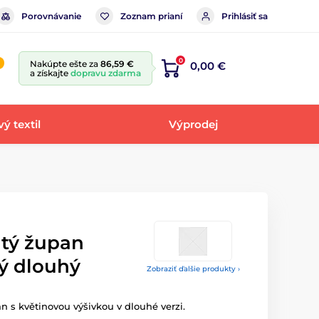
Porovnávanie
Zoznam prianí
Prihlásiť sa
0
Nakúpte ešte za
86,59 €
0,00 €
a získajte
dopravu zdarma
ý textil
Výprodej
tý župan
ý dlouhý
Zobraziť ďalšie produkty ›
s květinovou výšivkou v dlouhé verzi.