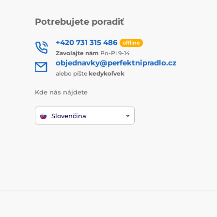
Potrebujete poradiť
+420 731 315 486
offline
Zavolajte nám
Po-Pi 9-14
objednavky@perfektnipradlo.cz
alebo píšte
kedykoľvek
Kde nás nájdete
Slovenčina