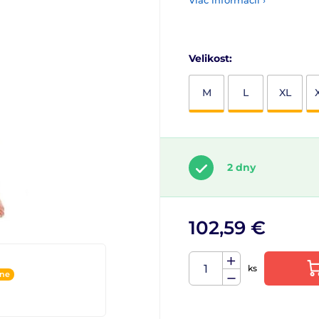
Viac informácií ›
Velikost:
M
L
XL
2 dny
102,59 €
ks
ine