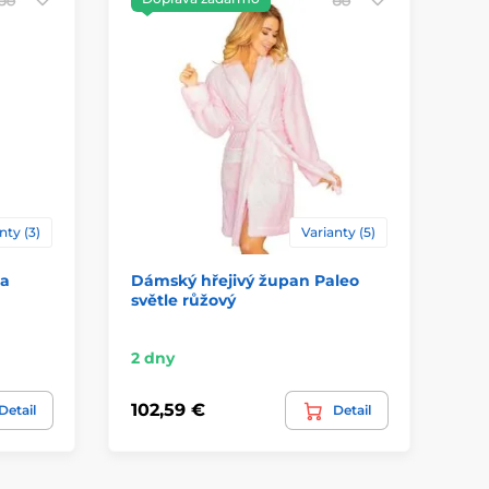
nty (3)
Varianty (5)
la
Dámský hřejivý župan Paleo
Dá
světle růžový
FL
2 dny
2 -
102,59 €
90
Detail
Detail