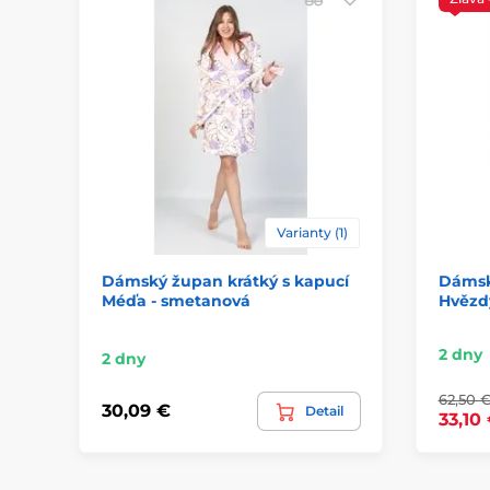
Varianty (1)
Dámský župan krátký s kapucí
Dámsk
Méďa - smetanová
Hvězdy
2 dny
2 dny
62,50 
30,09 €
Detail
33,10