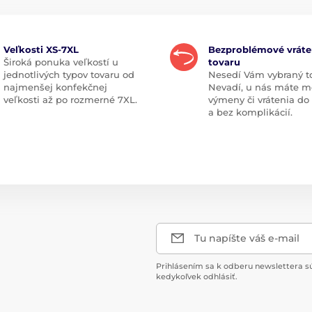
Veľkosti XS-7XL
Bezproblémové vráte
Široká ponuka veľkostí u
tovaru
jednotlivých typov tovaru od
Nesedí Vám vybraný t
najmenšej konfekčnej
Nevadí, u nás máte m
veľkosti až po rozmerné 7XL.
výmeny či vrátenia do
a bez komplikácií.
Tu napíšte váš e-mail
Prihlásením sa k odberu newslettera s
kedykoľvek odhlásiť.