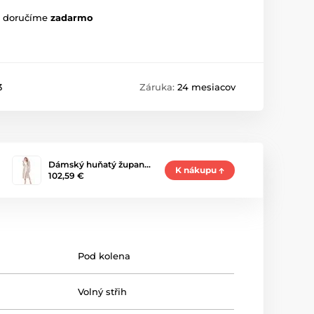
m doručíme
zadarmo
3
Záruka:
24 mesiacov
Dámský huňatý župan…
K nákupu
102,59 €
Pod kolena
Volný střih