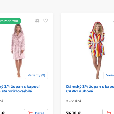
va zadarmo
Varianty (9)
Varia
ý 3/4 župan s kapucí
Dámský 3/4 župan s kapu
starorůžová/bílá
CAPRI duhová
ní
2 - 7 dní
 €
74,18 €
Detail