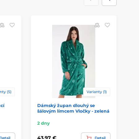
nty (5)
Varianty (1)
cí
Dámský župan dlouhý se
Dá
šálovým límcem Vločky - zelená
2 dny
2 
43,97 €
58
Detail
Detail