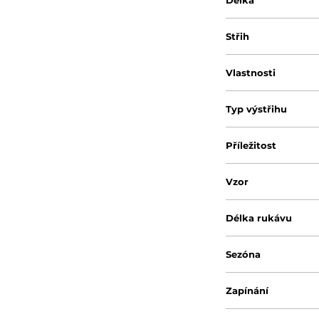
Délka
Střih
Vlastnosti
Typ výstřihu
Příležitost
Vzor
Délka rukávu
Sezóna
Zapínání