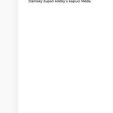
Dámský župan krátký s kapucí Méďa.