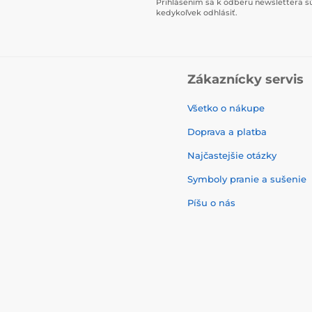
Prihlásením sa k odberu newslettera s
kedykoľvek odhlásiť.
Zákaznícky servis
Všetko o nákupe
Doprava a platba
Najčastejšie otázky
Symboly pranie a sušenie
Píšu o nás