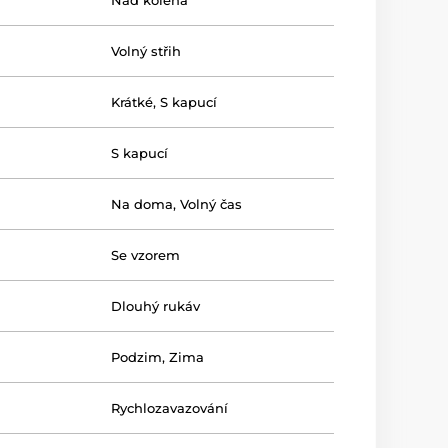
Nad kolena
Volný střih
Krátké
,
S kapucí
S kapucí
Na doma
,
Volný čas
Se vzorem
Dlouhý rukáv
Podzim
,
Zima
Rychlozavazování