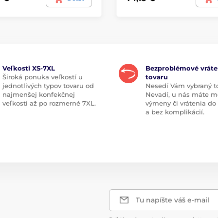
Veľkosti XS-7XL
Bezproblémové vráte
Široká ponuka veľkostí u
tovaru
jednotlivých typov tovaru od
Nesedí Vám vybraný t
najmenšej konfekčnej
Nevadí, u nás máte m
veľkosti až po rozmerné 7XL.
výmeny či vrátenia do
a bez komplikácií.
Tu napíšte váš e-mail