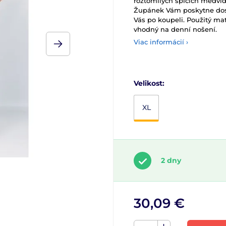
roztomilých spících medvíd
Župánek Vám poskytne dost
Vás po koupeli. Použitý ma
vhodný na denní nošení.
Viac informácií ›
Velikost:
XL
2 dny
30,09 €