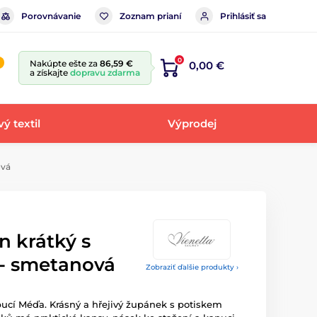
Porovnávanie
Zoznam prianí
Prihlásiť sa
0
Nakúpte ešte za
86,59 €
0,00 €
a získajte
dopravu zdarma
ý textil
Výprodej
ová
 krátký s
- smetanová
Zobraziť ďalšie produkty ›
ucí Méďa. Krásný a hřejivý župánek s potiskem