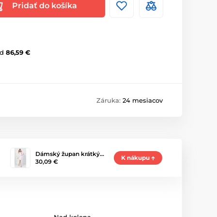
Pridať do košíka
d
86,59 €
Záruka:
24 mesiacov
Dámský župan krátký…
K nákupu
30,09 €