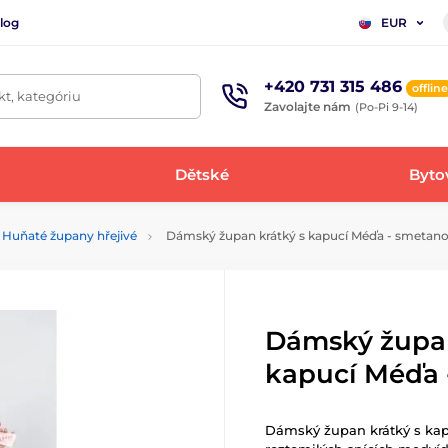
log
EUR
+420 731 315 486
offline
t, kategóriu
Zavolajte nám
(Po-Pi 9-14)
Dětské
Bytov
Huňaté župany hřejivé
Dámský župan krátký s kapucí Méďa - smetan
Dámský župan
kapucí Méďa 
Dámský župan krátký s kap