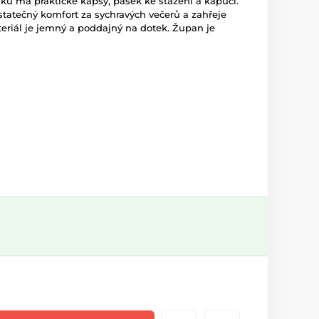
ků má praktické kapsy, pásek ke stažení a kapuci.
atečný komfort za sychravých večerů a zahřeje
teriál je jemný a poddajný na dotek. Župan je