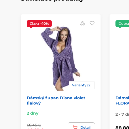
Zľava
-40%
Dopra
Varianty (2)
Dámský župan Diana violet
Dámsk
fialový
FLORA 
2 dny
2 - 7 d
68,45 €
Detail
88,88