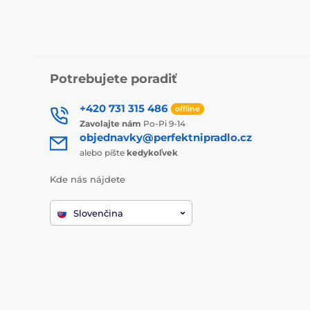
Potrebujete poradiť
+420 731 315 486
offline
Zavolajte nám
Po-Pi 9-14
objednavky@perfektnipradlo.cz
alebo píšte
kedykoľvek
Kde nás nájdete
Slovenčina