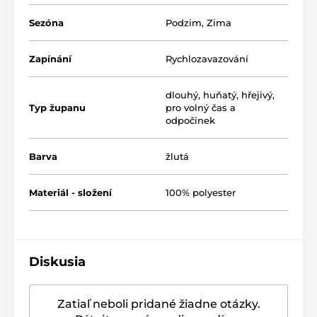
Sezóna
Podzim
,
Zima
Zapínání
Rychlozavazování
dlouhý
,
huňatý
,
hřejivý
,
Typ županu
pro volný čas a
odpočinek
Barva
žlutá
Materiál - složení
100% polyester
Diskusia
Zatiaľ neboli pridané žiadne otázky.