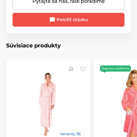
Pýtajte sa nás, radi poradíme
Položiť otázku
Súvisiace produkty
Doprava zadarmo
Varianty (9)