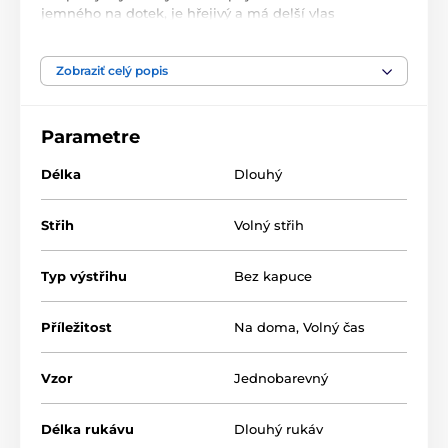
jemného na dotek, je hřejivý a má delší vlas
- zavazuje se na pásek vsazený do poutek
- po stranách dvě funkční kapsy
- rukávy s manžetami
Zobraziť celý popis
- župan je hřejivý, pohodlný a rychleschnoucí
- délka cca 120 cm
- materiál: 100% polyester
Parametre
Délka
Dlouhý
Střih
Volný střih
Typ výstřihu
Bez kapuce
Příležitost
Na doma
,
Volný čas
Vzor
Jednobarevný
Délka rukávu
Dlouhý rukáv