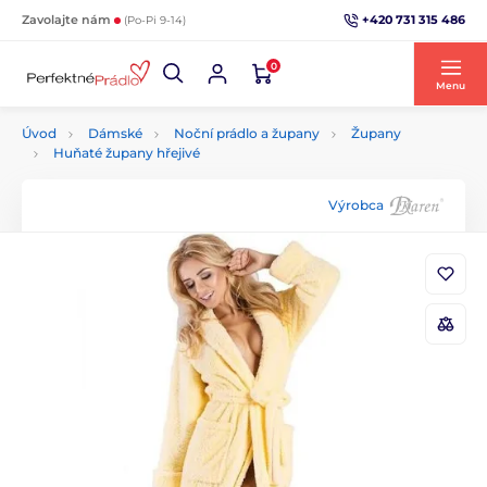
+420 731 315 486
Zavolajte nám
(Po-Pi 9-14)
0
Menu
Úvod
Dámské
Noční prádlo a župany
Župany
Huňaté župany hřejivé
Výrobca