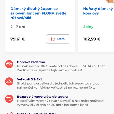
Dámský dlouhý župan se
Huňatý dámský 
šálovým límcem FLORA světle
korálový
růžová/bílá
2 - 7 dní
2 dny
79,61 €
102,59 €
Detail
Doprava zadarmo
Pri nákupe nad 86 € máte od nás dopravu ZADARMO cez
Zasilkovna.sk. Využite tejto akcie, oplatí sa!
Veľkosti XS-7XL
Široká ponuka veľkostí u jednotlivých typov tovaru od
najmenšej konfekčnej veľkosti až po rozmerné 7XL.
Bezproblémové vrátenie tovaru
Nesedí Vám vybraný tovar? Nevadí, u nás máte možnosť
výmeny či vrátenia do 30 dní a bez komplikácií.
Viac ako 10 rokov s Vami