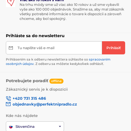
Na trhu módy sme už viac ako 10 rokov a už sme vybavili
vyše ako 100 000 objednávok. Snažíme sa, aby mal zákazník
všetky potrebné informácie o tovare k dispozícii a zároveň
chceme, aby bol spokojný.
Prihláste sa do newsletteru
Tu napíšte váš e-mail
Prihlásiť
Prihlásením sa k odberu newslettera súhlasíte so
spracovaním
osobných údajov
. Z odberu sa môžete kedykoľvek odhlásiť.
Potrebujete poradiť
offline
Zákaznický servis je k dispozícii
+420 731 315 486
objednavky@perfektnipradlo.cz
Kde nás nájdete
Slovenčina