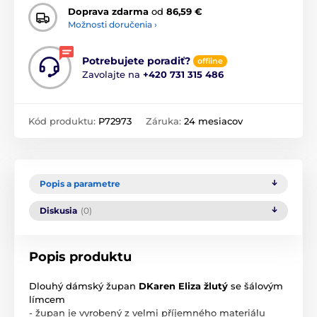
Doprava zdarma
od
86,59 €
Možnosti doručenia ›
Potrebujete poradiť?
offline
Zavolajte na
+420 731 315 486
Kód produktu:
P72973
Záruka:
24 mesiacov
Popis a parametre
Diskusia
(0)
Popis produktu
Dlouhý dámský župan
DKaren Eliza žlutý
se šálovým
límcem
- župan je vyrobený z velmi příjemného materiálu