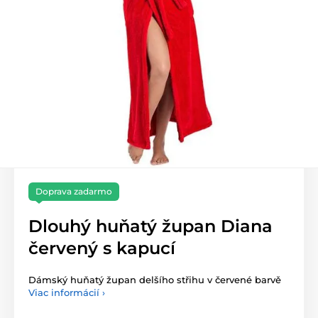
Doprava zadarmo
Dlouhý huňatý župan Diana
červený s kapucí
Dámský huňatý župan delšího střihu v červené barvě
Viac informácií ›