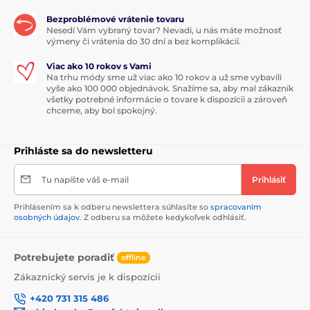
Bezproblémové vrátenie tovaru
Nesedí Vám vybraný tovar? Nevadí, u nás máte možnosť
výmeny či vrátenia do 30 dní a bez komplikácií.
Viac ako 10 rokov s Vami
Na trhu módy sme už viac ako 10 rokov a už sme vybavili
vyše ako 100 000 objednávok. Snažíme sa, aby mal zákazník
všetky potrebné informácie o tovare k dispozícii a zároveň
chceme, aby bol spokojný.
Prihláste sa do newsletteru
Tu napíšte váš e-mail
Prihlásiť
Prihlásením sa k odberu newslettera súhlasíte so
spracovaním
osobných údajov
. Z odberu sa môžete kedykoľvek odhlásiť.
Potrebujete poradiť
offline
Zákaznický servis je k dispozícii
+420 731 315 486