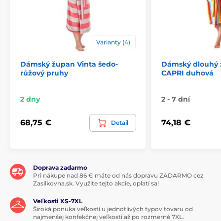
Varianty (4)
Dámský župan Vinta šedo-
Dámský dlouhý 
růžový pruhy
CAPRI duhová
2 dny
2 - 7 dní
68,75 €
74,18 €
Detail
Doprava zadarmo
Pri nákupe nad 86 € máte od nás dopravu ZADARMO cez
Zasilkovna.sk. Využite tejto akcie, oplatí sa!
Veľkosti XS-7XL
Široká ponuka veľkostí u jednotlivých typov tovaru od
najmenšej konfekčnej veľkosti až po rozmerné 7XL.