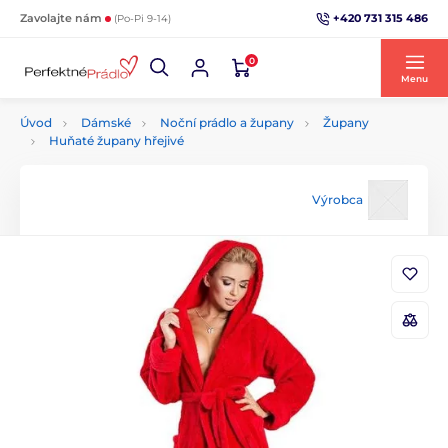
+420 731 315 486
Zavolajte nám
(Po-Pi 9-14)
0
Menu
Úvod
Dámské
Noční prádlo a župany
Župany
Huňaté župany hřejivé
Výrobca