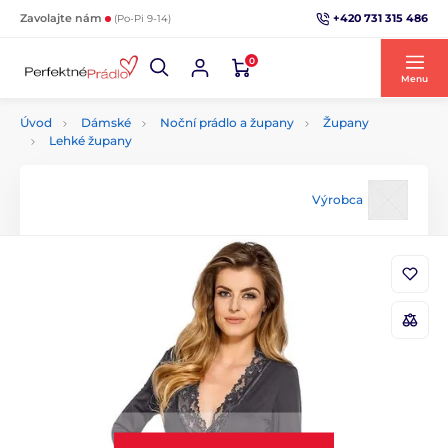
+420 731 315 486
Zavolajte nám
(Po-Pi 9-14)
0
Menu
Úvod
Dámské
Noční prádlo a župany
Župany
Lehké župany
Výrobca