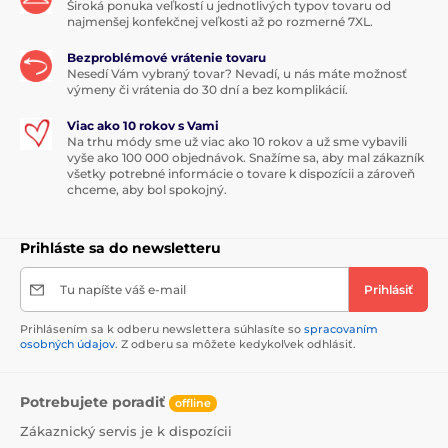
Široká ponuka veľkostí u jednotlivých typov tovaru od
najmenšej konfekčnej veľkosti až po rozmerné 7XL.
Bezproblémové vrátenie tovaru
Nesedí Vám vybraný tovar? Nevadí, u nás máte možnosť
výmeny či vrátenia do 30 dní a bez komplikácií.
Viac ako 10 rokov s Vami
Na trhu módy sme už viac ako 10 rokov a už sme vybavili
vyše ako 100 000 objednávok. Snažíme sa, aby mal zákazník
všetky potrebné informácie o tovare k dispozícii a zároveň
chceme, aby bol spokojný.
Prihláste sa do newsletteru
Tu napíšte váš e-mail
Prihlásiť
Prihlásením sa k odberu newslettera súhlasíte so
spracovaním
osobných údajov
. Z odberu sa môžete kedykoľvek odhlásiť.
Potrebujete poradiť
offline
Zákaznický servis je k dispozícii