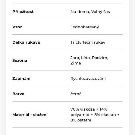
Příležitost
Na doma
,
Volný čas
Vzor
Jednobarevný
Délka rukávu
Tříčtvrteční rukáv
Jaro
,
Léto
,
Podzim
,
Sezóna
Zima
Zapínání
Rychlozavazování
Barva
černá
70% viskóza + 14%
Materiál - složení
polyamid + 8% elastan +
8% ostatní