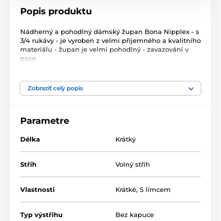
Popis produktu
Nádherný a pohodlný dámský župan Bona Nipplex - s
3/4 rukávy - je vyroben z velmi příjemného a kvalitního
materiálu - župan je velmi pohodlný - zavazování v
pase
Materiál: 70% viskóza + 14% polyamid + 8% elastan +
8% ostatní
Zobraziť celý popis
Produkt je zaradený v kategóriách
Parametre
Lehké župany
Župany XXL+
Délka
Krátký
Střih
Volný střih
Vlastnosti
Krátké
,
S límcem
Typ výstřihu
Bez kapuce