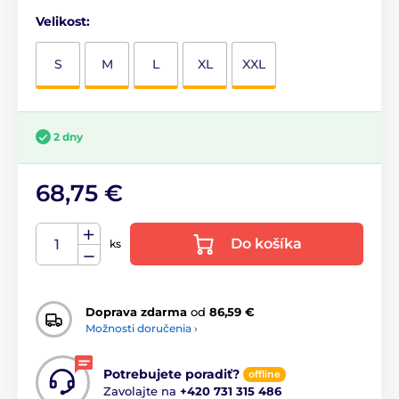
Velikost:
S
M
L
XL
XXL
2 dny
68,75 €
Do košíka
ks
Doprava zdarma
od
86,59 €
Možnosti doručenia ›
Potrebujete poradiť?
offline
Zavolajte na
+420 731 315 486