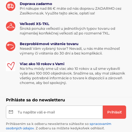
Doprava zadarmo
Pri nákupe nad 86 € máte od nás dopravu ZADARMO cez
Zasilkovna.sk. Využite tejto akcie, oplatí sa!
Veľkosti XS-7XL
Široká ponuka veľkostí u jednotlivých typov tovaru od
najmenšej konfekčnej veľkosti až po rozmerné 7XL.
Bezproblémové vrátenie tovaru
Nesedí Vám vybraný tovar? Nevadí, u nás máte možnosť
výmeny či vrátenia do 30 dní a bez komplikácií.
Viac ako 10 rokov s Vami
Na trhu módy sme už viac ako 10 rokov a už sme vybavili
vyše ako 100 000 objednávok. Snažíme sa, aby mal zákazník
všetky potrebné informácie o tovare k dispozícii a zároveň
chceme, aby bol spokojný.
Prihláste sa do newsletteru
Tu napíšte váš e-mail
Prihlásiť
Prihlásením sa k odberu newslettera súhlasíte so
spracovaním
osobných údajov
. Z odberu sa môžete kedykoľvek odhlásiť.