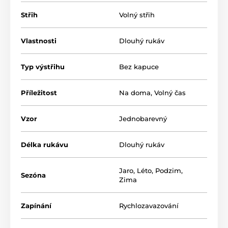
Střih
Volný střih
Vlastnosti
Dlouhý rukáv
Typ výstřihu
Bez kapuce
Příležitost
Na doma
,
Volný čas
Vzor
Jednobarevný
Délka rukávu
Dlouhý rukáv
Jaro
,
Léto
,
Podzim
,
Sezóna
Zima
Zapínání
Rychlozavazování