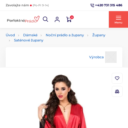
+420 731 315 486
Zavolajte nám
(Po-Pi 9-14)
0
Menu
Úvod
Dámské
Noční prádlo a župany
Župany
Saténové župany
Výrobca