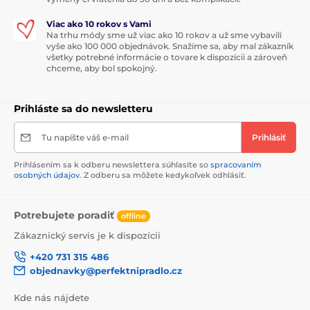
Viac ako 10 rokov s Vami
Na trhu módy sme už viac ako 10 rokov a už sme vybavili
vyše ako 100 000 objednávok. Snažíme sa, aby mal zákazník
všetky potrebné informácie o tovare k dispozícii a zároveň
chceme, aby bol spokojný.
Prihláste sa do newsletteru
Tu napíšte váš e-mail
Prihlásiť
Prihlásením sa k odberu newslettera súhlasíte so
spracovaním
osobných údajov
. Z odberu sa môžete kedykoľvek odhlásiť.
Potrebujete poradiť
offline
Zákaznický servis je k dispozícii
+420 731 315 486
objednavky@perfektnipradlo.cz
Kde nás nájdete