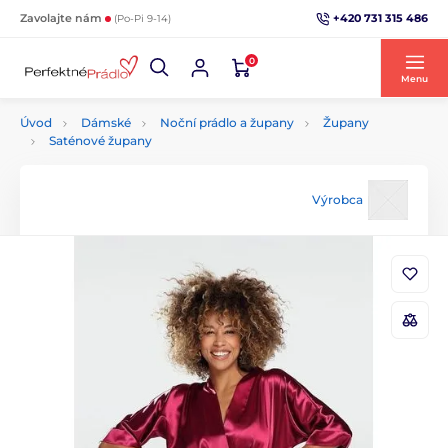
+420 731 315 486
Zavolajte nám
(Po-Pi 9-14)
0
Menu
Úvod
Dámské
Noční prádlo a župany
Župany
Saténové župany
Výrobca