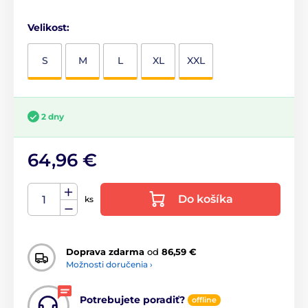
Velikost:
S
M
L
XL
XXL
2 dny
64,96 €
Do košíka
ks
Doprava zdarma
od
86,59 €
Možnosti doručenia ›
Potrebujete poradiť?
offline