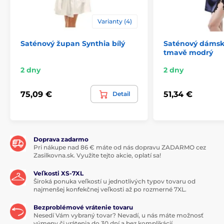
Varianty (4)
Saténový župan Synthia bílý
Saténový dámsk
tmavě modrý
2 dny
2 dny
75,09 €
51,34 €
Detail
Doprava zadarmo
Pri nákupe nad 86 € máte od nás dopravu ZADARMO cez
Zasilkovna.sk. Využite tejto akcie, oplatí sa!
Veľkosti XS-7XL
Široká ponuka veľkostí u jednotlivých typov tovaru od
najmenšej konfekčnej veľkosti až po rozmerné 7XL.
Bezproblémové vrátenie tovaru
Nesedí Vám vybraný tovar? Nevadí, u nás máte možnosť
výmeny či vrátenia do 30 dní a bez komplikácií.