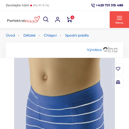
+420 731 315 486
Zavolajte nám
(Po-Pi 9-14)
0
Menu
Úvod
Dětské
Chlapci
Spodní prádlo
Výrobca