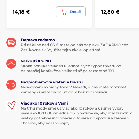
14,18 €
12,80 €
Detail
Doprava zadarmo
Pri nákupe nad 86 € máte od nás dopravu ZADARMO cez
Zasilkovna.sk. Využite tejto akcie, oplatí sa!
Veľkosti XS-7XL
Široká ponuka veľkostí u jednotlivých typov tovaru od
najmenšej konfekčnej veľkosti až po rozmerné 7XL.
Bezproblémové vrátenie tovaru
Nesedí Vám vybraný tovar? Nevadí, u nás máte možnosť
výmeny či vrátenia do 30 dní a bez komplikácií.
Viac ako 10 rokov s Vami
Na trhu módy sme už viac ako 10 rokov a už sme vybavili
vyše ako 100 000 objednávok. Snažíme sa, aby mal zákazník
všetky potrebné informácie o tovare k dispozícii a zároveň
chceme, aby bol spokojný.