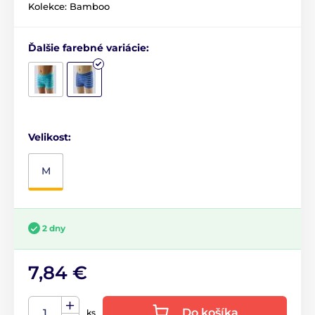
Kolekce: Bamboo
Ďalšie farebné variácie:
Velikost:
M
2 dny
7,84 €
Do košíka
ks