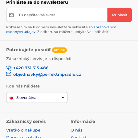
Prihláste sa do newsletteru
Tu napíšte váš e-mail
Prihlásiť
Prihlásením sa k odberu newslettera súhlasíte so
spracovaním
osobných údajov
. Z odberu sa môžete kedykoľvek odhlásiť.
Potrebujete poradiť
offline
Zákaznický servis je k dispozícii
+420 731 315 486
objednavky@perfektnipradlo.cz
Kde nás nájdete
Slovenčina
Zákaznícky servis
Informácie
Všetko o nákupe
O nás
Doprava a platba
Kontakt