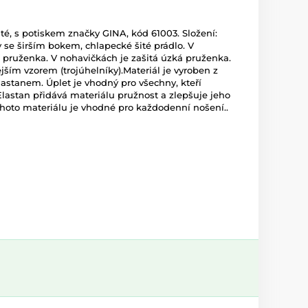
šité, s potiskem značky GINA, kód 61003. Složení:
 se širším bokem, chlapecké šité prádlo. V
ší pruženka. V nohavičkách je zašitá úzká pruženka.
ějším vzorem (trojúhelníky).Materiál je vyroben z
lastanem. Úplet je vhodný pro všechny, kteří
 Elastan přidává materiálu pružnost a zlepšuje jeho
tohoto materiálu je vhodné pro každodenní nošení..