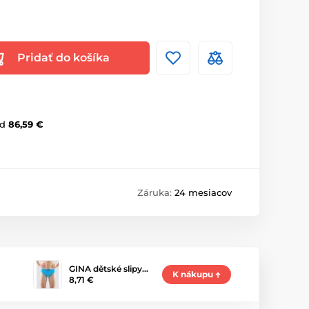
Pridať do košíka
d
86,59 €
Záruka:
24 mesiacov
GINA dětské slipy…
K nákupu
8,71 €