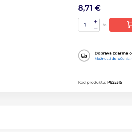
8,71 €
ks
Doprava zdarma
o
Možnosti doručenia ›
Kód produktu:
P825315