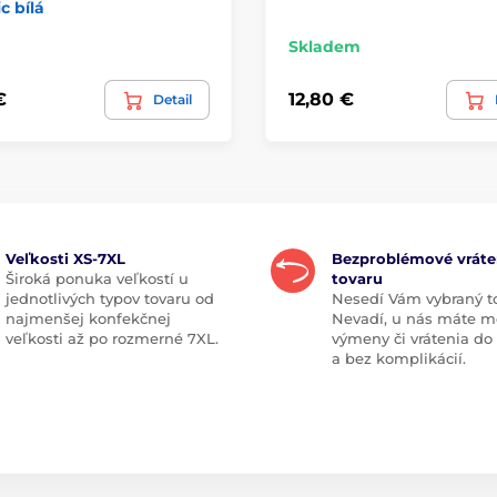
c bílá
Skladem
€
12,80 €
Detail
Veľkosti XS-7XL
Bezproblémové vráte
Široká ponuka veľkostí u
tovaru
jednotlivých typov tovaru od
Nesedí Vám vybraný t
najmenšej konfekčnej
Nevadí, u nás máte m
veľkosti až po rozmerné 7XL.
výmeny či vrátenia do
a bez komplikácií.