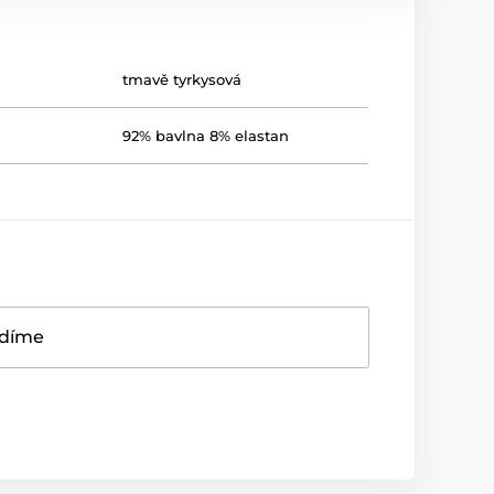
tmavě tyrkysová
92% bavlna 8% elastan
adíme