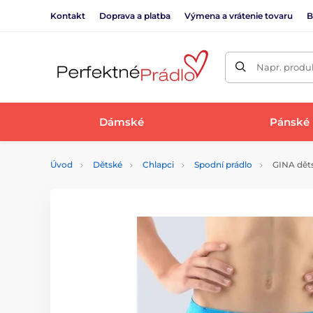
Kontakt
Doprava a platba
Výmena a vrátenie tovaru
B
Napr. produk
Dámské
Pánské
Úvod
Dětské
Chlapci
Spodní prádlo
GINA dětsk