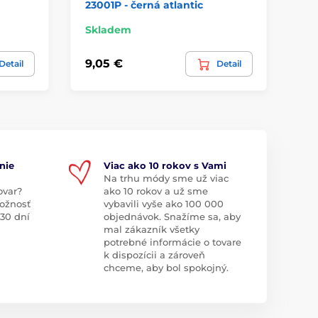
23001P - černá atlantic
Skladem
Sk
9,05 €
7,
Detail
Detail
nie
Viac ako 10 rokov s Vami
Na trhu módy sme už viac
ovar?
ako 10 rokov a už sme
ožnosť
vybavili vyše ako 100 000
 30 dní
objednávok. Snažíme sa, aby
mal zákazník všetky
potrebné informácie o tovare
k dispozícii a zároveň
chceme, aby bol spokojný.