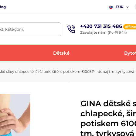
log
EUR
+420 731 315 486
offline
t, kategóriu
Zavolajte nám
(Po-Pi 9-14)
Dětské
Bytov
é slipy chlapecké, širší bok, šité, s potiskem 61003P - dunaj tm. tyrkysová
GINA dětské s
chlapecké, širš
potiskem 610
tm. tyrkysová