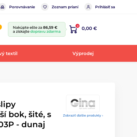
Porovnávanie
Zoznam prianí
Prihlásiť sa
0
Nakúpte ešte za
86,59 €
0,00 €
a získajte
dopravu zdarma
ý textil
Výprodej
lipy
í bok, šité, s
Zobraziť ďalšie produkty ›
03P - dunaj