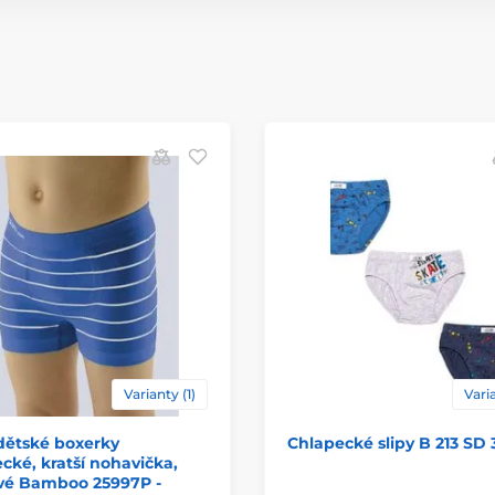
Varianty (1)
Varia
dětské boxerky
Chlapecké slipy B 213 SD 
cké, kratší nohavička,
vé Bamboo 25997P -