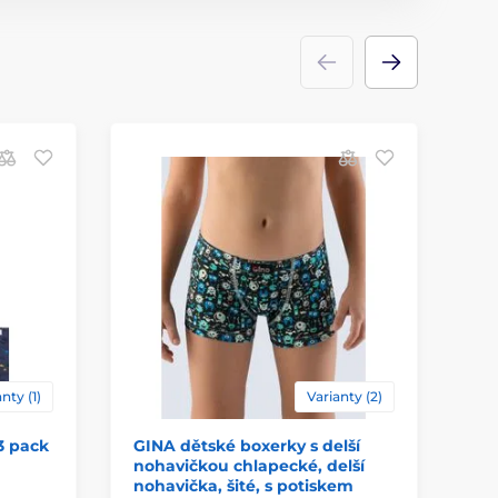
nty (1)
Varianty (2)
3 pack
GINA dětské boxerky s delší
GI
nohavičkou chlapecké, delší
ch
nohavička, šité, s potiskem
25