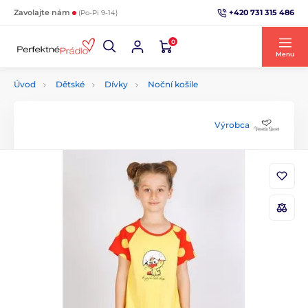
+420 731 315 486
Zavolajte nám
(Po-Pi 9-14)
0
Menu
Úvod
Dětské
Dívky
Noční košile
Výrobca