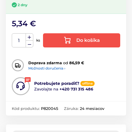
2 dny
5,34 €
Do košíka
ks
Doprava zdarma
od
86,59 €
Možnosti doručenia ›
Potrebujete poradiť?
offline
Zavolajte na
+420 731 315 486
Kód produktu:
P820045
Záruka:
24 mesiacov