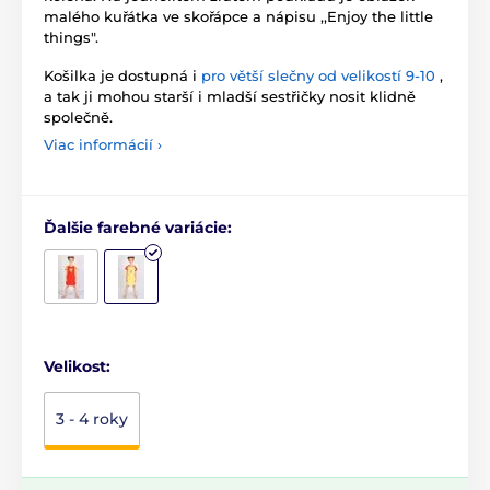
malého kuřátka ve skořápce a nápisu ,,Enjoy the little
things".
Košilka je dostupná i
pro větší slečny od velikostí 9-10
,
a tak ji mohou starší i mladší sestřičky nosit klidně
společně.
Viac informácií ›
Ďalšie farebné variácie:
Velikost:
3 - 4 roky