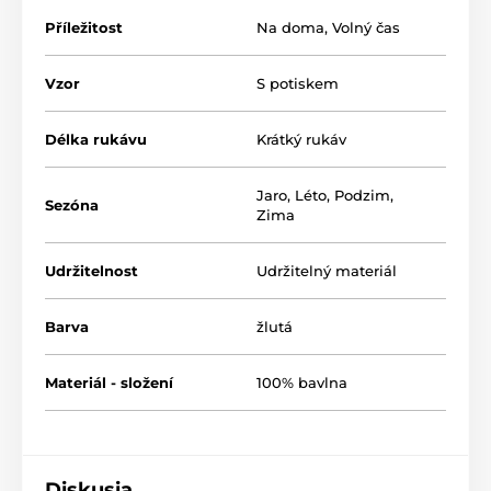
110° nebo chemicky čistit.
Příležitost
Na doma
,
Volný čas
Materiál: 100% bavlna
Velikost
9-10
11-12
Vzor
S potiskem
Obvod hrudníku
76
82
Délka košile
77
83
Délka rukávu
Krátký rukáv
Jaro
,
Léto
,
Podzim
,
Sezóna
Zima
Udržitelnost
Udržitelný materiál
Barva
žlutá
Materiál - složení
100% bavlna
Diskusia