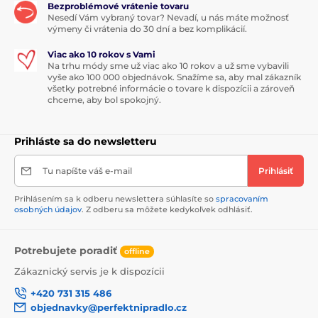
Bezproblémové vrátenie tovaru
Nesedí Vám vybraný tovar? Nevadí, u nás máte možnosť
výmeny či vrátenia do 30 dní a bez komplikácií.
Viac ako 10 rokov s Vami
Na trhu módy sme už viac ako 10 rokov a už sme vybavili
vyše ako 100 000 objednávok. Snažíme sa, aby mal zákazník
všetky potrebné informácie o tovare k dispozícii a zároveň
chceme, aby bol spokojný.
Prihláste sa do newsletteru
Tu napíšte váš e-mail
Prihlásiť
Prihlásením sa k odberu newslettera súhlasíte so
spracovaním
osobných údajov
. Z odberu sa môžete kedykoľvek odhlásiť.
Potrebujete poradiť
offline
Zákaznický servis je k dispozícii
+420 731 315 486
objednavky@perfektnipradlo.cz