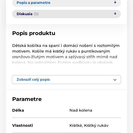
Popis a parametre
Diskusia
(0)
Popis produktu
Dětská košilka na spaní i domácí nošení s roztomilým
motivem. Košile má krátký rukáv s puntíkovaným
oranžovo-žlutým motivem a splývavý střih mírně nad
kolena. Na jednolitém žlutém podkladu je obrázek
malého kuřátka ve skořápce a nápisu ,,Enjoy the little
things".
Zobraziť celý popis
Košilka je dostupná i
pro větší slečny od velikostí 9-10
,
a tak ji mohou starší i mladší sestřičky nosit klidně
společně.
Parametre
Použitý materiál je jemný a poddajný na dotek. Je
Délka
Nad kolena
snadný na údržbu i následnou péči.
Lze prát v pračce při teplotě do 30° a žehlit z rubu do
Vlastnosti
Krátké
,
Krátký rukáv
110°. Není doporučeno sušit v sušičce, žehlit z rubu do