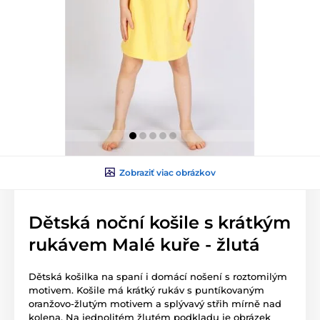
Zobraziť viac obrázkov
Dětská noční košile s krátkým
rukávem Malé kuře - žlutá
Dětská košilka na spaní i domácí nošení s roztomilým
motivem. Košile má krátký rukáv s puntíkovaným
oranžovo-žlutým motivem a splývavý střih mírně nad
kolena. Na jednolitém žlutém podkladu je obrázek