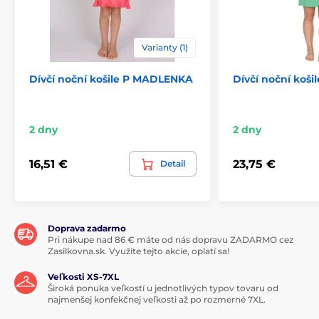
Varianty (1)
Dívčí noční košile P MADLENKA
Dívčí noční koš
2 dny
2 dny
16,51 €
23,75 €
Detail
Doprava zadarmo
Pri nákupe nad 86 € máte od nás dopravu ZADARMO cez
Zasilkovna.sk. Využite tejto akcie, oplatí sa!
Veľkosti XS-7XL
Široká ponuka veľkostí u jednotlivých typov tovaru od
najmenšej konfekčnej veľkosti až po rozmerné 7XL.